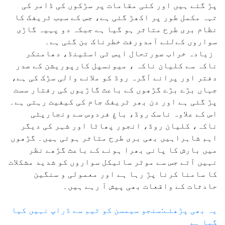
پڑ گئے ہیں اور کئی مقامات پر سڑکوں کی ڈامر کی
تہہ مکمل طور پر اکھڑ گئی ہے، جس کے سبب ٹریفک کا
نظام بری طرح متاثر ہو گیا ہے جبکہ دو پہیہ گاڑی
سواروں کےلئے آمدورفت خطرناک بن گئی ہے۔
زیادہ خراب صورتحال ایس ٹی اسٹینڈ، دھامنکر
ناکہ سے کلیان ناکہ ، میونسپل کارپوریشن کے صدر
دفتر اور پرانے آگرہ روڈ کو ملانے والی سڑک کی ہے،
جہاں بڑے بڑے گڑھوں کے باعث گاڑیوں کی رفتار سست
پڑ گئی ہے اور دن بھر ٹریفک جام کی کیفیت رہتی ہے۔
اس کے علاوہ ناسک روڈ، باغِ فردوس سے ونجارپٹی
ناکہ، کلیان روڈ، انجور پھاٹا اور شہر کی دیگر
اہم شاہراہیں بھی بری طرح متاثر ہوئی ہیں۔ گڑھوں
میں بارش کا پانی بھرا ہونے کے باعث گڑھے نظر
نہیں آتے جس سے موٹر سائیکل سواروں کو شدید مشکلات
کا سامنا کرنا پڑ رہا ہے اور معمولی و سنگین
حادثات کے واقعات بھی پیش آ رہے ہیں۔
یہ بھی پڑھئے:سنجو سیمسن کو ٹیم سے ڈراپ نہیں کیا
گیا ہے