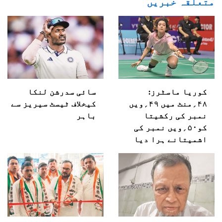
متعلقہ خبریں
کوریا ماسٹرز:
سائی سدرشن لنکا
۴۸؍منٹ میں ۴۹؍ویں
کیخلاف ٹیسٹ سیریز سے
نمبر کی رکشیتا
باہر
کو۵۰؍ویں نمبر کی
اشمیتانے ہرا دیا