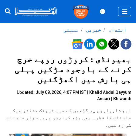
Togg
ابتداء
خبریں
ممبئی
بھیونڈی : کروڑوں روپے خرچ
کرنے کے باوجود سڑکیں پہلی
ہی بارش میں اکھڑگئیں
Updated: July 08, 2026, 4:07 PM IST |
Khalid Abdul Qayyum
Ansari
| Bhiwandi
اہم شاہراہوں پر گڑھوں کے سبب ٹریفک متاثر جبکہ
حادثات کا خطرہ بھی بڑھ گیا،دو پہیہ سوار حادثات
کی زد میں۔