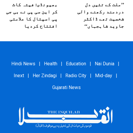
’’ملت کے تئیں دل
بھیونڈی: فیتہ کاٹ
دردمند رکھنے والی
کر این سی پی نے بی جی
شخصیت تھے ڈاکٹر
پی اسپتال کا علامتی
جاوید شاہجہاں‘‘
افتتاح کردیا
Hindi News
|
Health
|
Education
|
Nai Dunia
|
Inext
|
Her Zindagi
|
Radio City
|
Mid-day
|
Gujarati News