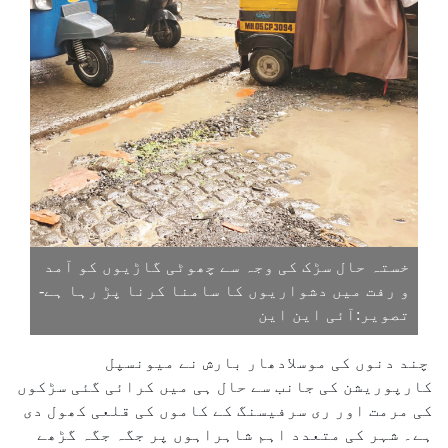
خستہ حال سڑک کی وجہ سے چھوٹی گاڑیوں کو آمد
و رفت میں دشواریوں کا سامنا کرنا پڑ رہا ہے-
تصویر:آئی این این
چند دنوں کی موسلادھار بارش نے میونسپل
کارپوریشن کی جانب سے حال ہی میں کرائی گئی سڑکوں
کی مرمت اور ری سرفیسنگ کے کاموں کی قلعی کھول دی
ہے۔ شہر کی متعدد اہم شاہراہوں پر جگہ جگہ گڑھے