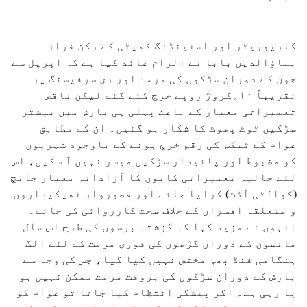
کارپوریٹر اور اسٹینڈنگ کمیٹی کے رکن فراز
بہاؤالدین بابا نے الزام عائد کیا ہے کہ اپریل سے
جون کے دوران سڑکوں کی مرمت اور ری سرفیسنگ پر
تقریباً ۱۰؍کروڑ روپے خرچ کئے گئے لیکن ناقص
تعمیراتی معیار کے باعث پہلی ہی بارش میں بیشتر
سڑکیں ٹوٹ پھوٹ کا شکار ہو گئیں۔ ان کے مطابق
عوام کے ٹیکس کی رقم خرچ ہونے کے باوجود شہریوں
کو مضبوط اور پائیدار سڑکیں میسر نہیں آ سکیں، اس
لئے حالیہ تعمیراتی کاموں کا آزادانہ معیار جانچ
(کوالٹی آڈٹ) کرایا جائے اور قصوروار ٹھیکیداروں
و متعلقہ افسران کے خلاف سخت کارروائی کی جائے۔
انہوں نے مزید کہا کہ گزشتہ برسوں کی طرح اس سال
مانسون کے دوران گڑھوں کی فوری مرمت کے لئے الگ
ہنگامی فنڈ بھی مختص نہیں کیا گیا، جس کی وجہ سے
بارش کے دوران سڑکوں کی بروقت مرمت ممکن نہیں ہو
پا رہی ہے۔ اگر پیشگی انتظام کیا جاتا تو عوام کو