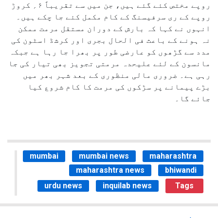
روپے مختص کئے گئے ہیں، جن میں سے تقریباً ۶؍ کروڑ
روپے کے ری سرفیسنگ کے کام مکمل کئے جا چکے ہیں۔
انہوں نے کہا کہ بارش کے دوران مستقل مرمت ممکن
نہ ہونے کے باعث فی الحال بجری اور کرشڈ اسٹون کی
مدد سے گڑھوں کو عارضی طور پر بھرا جا رہا ہے جبکہ
مانسون کے لئے علیحدہ مرمتی تجویز بھی تیار کی جا
رہی ہے۔ ضروری مالی منظوری کے بعد شہر بھر میں
بڑے پیمانے پر سڑکوں کی مرمت کا کام شروع کیا
جائے گا۔
mumbai
mumbai news
maharashtra
maharashtra news
bhiwandi
urdu news
inquilab news
Tags