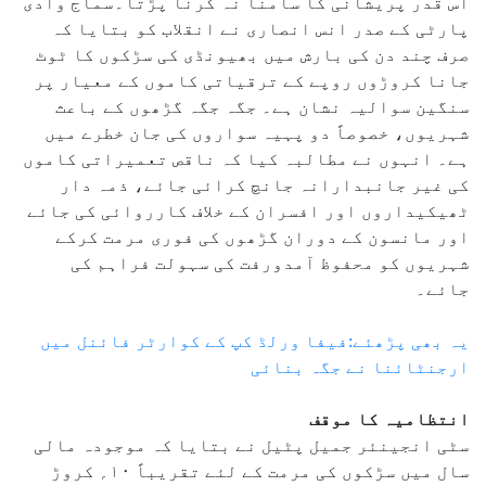
اس قدر پریشانی کا سامنا نہ کرنا پڑتا۔سماج وادی
پارٹی کے صدر انس انصاری نے انقلاب کو بتایا کہ
صرف چند دن کی بارش میں بھیونڈی کی سڑکوں کا ٹوٹ
جانا کروڑوں روپے کے ترقیاتی کاموں کے معیار پر
سنگین سوالیہ نشان ہے۔ جگہ جگہ گڑھوں کے باعث
شہریوں، خصوصاً دو پہیہ سواروں کی جان خطرے میں
ہے۔ انہوں نے مطالبہ کیا کہ ناقص تعمیراتی کاموں
کی غیر جانبدارانہ جانچ کرائی جائے، ذمہ دار
ٹھیکیداروں اور افسران کے خلاف کارروائی کی جائے
اور مانسون کے دوران گڑھوں کی فوری مرمت کرکے
شہریوں کو محفوظ آمدورفت کی سہولت فراہم کی
جائے۔
یہ بھی پڑھئے:فیفا ورلڈ کپ کے کوارٹر فائنل میں
ارجنٹائنا نے جگہ بنائی
انتظامیہ کا موقف
سٹی انجینئر جمیل پٹیل نے بتایا کہ موجودہ مالی
سال میں سڑکوں کی مرمت کے لئے تقریباً ۱۰؍ کروڑ