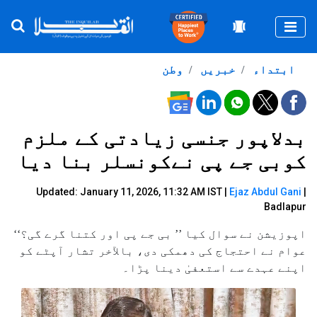
Togg
ابتداء
خبریں
وطن
بدلاپور جنسی زیادتی کے ملزم
کوبی جے پی نےکونسلر بنا دیا
Updated: January 11, 2026, 11:32 AM IST |
Ejaz Abdul Gani
|
Badlapur
اپوزیشن نے سوال کیا ’’ بی جے پی اور کتنا گرے گی؟‘‘
عوام نے احتجاج کی دھمکی دی، بالآخر تشار آپٹے کو
اپنے عہدے سے استعفیٰ دینا پڑا۔