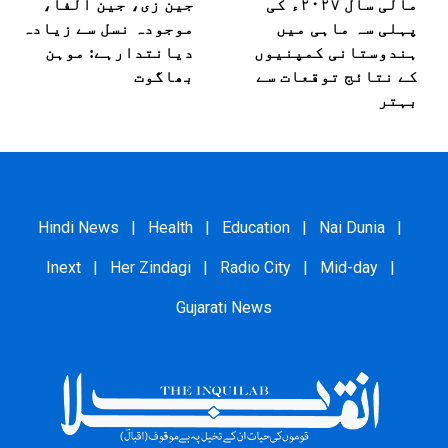
مالی سال ۲۰۲۷ء کی
جین زی، جین الفا،
پہلی سہ ماہی میں
موجودہ نسل سے زیادہ
ہندوستانی کمپنیوں
دیانتدارہے: موہن
کے نتائج توقعات سے
بھاگوت
بہتر
Hindi News
|
Health
|
Education
|
Nai Dunia
|
Inext
|
Her Zindagi
|
Radio City
|
Mid-day
|
Gujarati News