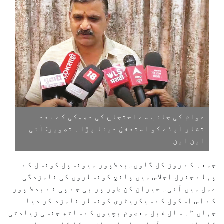
عوام کی جانب سے احتجاج کی دھمکی کے بعد
تشار آپٹے کو استعفیٰ دینا پڑا۔ تصویر: آئی
این این
جمعہ کے روز کل گاوں۔بدلاپور میونسپل کونسل کے
پہلے جنرل اجلاس میں پانچ کونسلروں کی نامزدگی
عمل میں آئی۔ حیران کن طور پر بی جے پی نے بدلا پور
کے اس اسکول کے سیکریٹری کونسلر نامزد کر دیا
جہاں ۲؍ سال قبل معصوم بچیوں کے ساتھ جنسی زیادتی