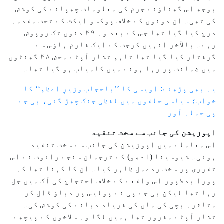
بوجھ اس گھناؤنے جرم کی معلومات چھپانے کی کوشش
کی تھی۔ ان دونوں کے خلاف پوکسو ایکٹ کے تحت مقدمہ
درج کیا گیا تھا جس کے بعد وہ ۴۹ دنوں تک روپوش
رہے۔ بالآخر انہیں کرجت کے ایک فارم ہاؤس سے
گرفتار کیا گیا تھا تاہم تشار آپٹے محض ۴۸ گھنٹوں
میں ضمانت پر رہا ہونے میں کامیاب ہو گیا تھا۔
یہ بھی پڑھئے: اویسی کا ’’باحجاب وزیرِ اعظم‘‘ کا
خواب؛ سیاسی حلقوں میں لفظی جنگ چھڑ گئی، بی جے
پی حملہ آور
اپوزیشن کی جانب سے سخت تنقید
اس معاملے میں اپوزیشن کی جانب سے سخت تنقید
ہوئی۔ شیوسینا (ادھو) کے ترجمان سنجے رائوت نے اس
تقرری پر سخت ردعمل ظاہر کیا۔ ان کا کہنا تھا کہ
پورا بدلاپور اس واقعے کے خلاف احتجاج کی آگ میں جل
رہا تھا لیکن بی جے پی نے پولیس پر دباؤ ڈال کر
متاثرہ بچی کی ماں کی فریاد دبانے کی کوشش کی۔
تشار آپٹے مفرور تھا ہمیں لگا وہ سلاخوں کے پیچھے