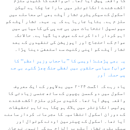
کا واقعہ پیش آیا تھا۔ اس واقعے کا کلیدی ملزم
اکشے شندے انکائونٹر میں مارا جا چکا ہے لیکن
اسکول کے سیکریٹری تشار آپٹے بھی اس معاملے میں
ملز م ہے۔ بتایا جارہا ہے کہ یہ عہدہ تشار آپٹے کو
میونسپل انتخابات میں بی جے پی کی کامیابی میں
اہم کردار ادا کرنے کے عوض دیا گیا ہے۔ حالانکہ
عوام کے احتجاج اور اپوزیشن کی تنقیدوں کے بعد
تشار آپٹے کو اپنی رکنیت سے استعفیٰ دینا پڑا۔
یہ بھی پڑھئے: اویسی کا ’’باحجاب وزیرِ اعظم‘‘ کا
خواب؛ سیاسی حلقوں میں لفظی جنگ چھڑ گئی، بی جے
پی حملہ آور
یاد رہے کہ اگست ۲۰۲۴ میں بدلاپور کے ایک معروف
اسکول میں دو کمسن بچیوں کے ساتھ جنسی زیادتی کا
واقعہ پیش آیا تھا۔ کلیدی مرکزی ملزم اکشے شندے
پولیس انکاؤنٹر میں ہلاک ہو چکا ہے تاہم تحقیقات
کے دوران اسکول انتظامیہ کا مجرمانہ کردار سامنے
آیا تھا۔ اسکول کے چیئرمین اودئے کوتوال اور
سیکریٹری تشار آپٹے پر الزام ہے کہ انہوں نے جان