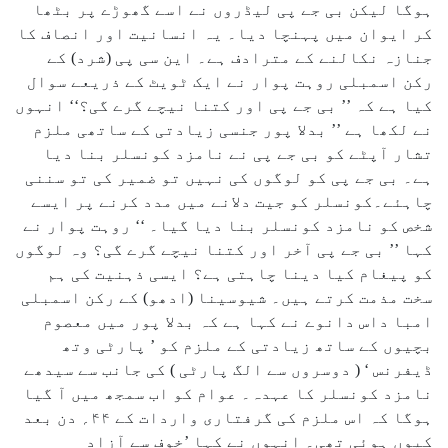
ہوگا لیکن بی جے پی لیڈروں نے اسے گھوڑے پر بٹھا
کر ایوان میں پہنچا دیا۔ یہ انسانیت اور انصاف کا
جنازہ نکالنے کے مترادف ہے۔ این سی پی (شرد) کے
رکن اسمبلی روہت پوار نے ایک ٹویٹ کے ذریعے سوال
کیا ہے کہ ’’ بی جے پی اور کتنا نیچے گرے گی؟‘‘ انہوں
نے لکھا ہے ’’ بدلا پور جنسی زیادتی کے ساتھی ملزم
تشار آپٹے کو بی جے پی نے نامزد کونسلر بنا دیا
ہے۔ بی جے پی کو لوگوں کی نہیں تو ضمیر کی تو سننی
چاہئے۔کونسلر کو جیت دلانے میں مدد کرنے پر ایسے
شخص کو نامزد کونسلر بنا دیا گیا۔ ‘‘ روہت پوار نے
کہا ’’ بی جے پی آخر اور کتنا نیچے گرے گی؟ وہ لوگوں
کو پیغام کیا دینا چاہتی ہے؟ ایسی ذہنیت کی ہم
سخت مذمت کرتے ہیں۔ شیوسینا (ادھو) کے رکن اسمبلی
امبا داس دانوے نے کہا ہے کہ بدلا پور میں معصوم
بچیوں کے ساتھ زیادتی کے ملزم کو ’ پارٹی وتھ
ڈیفرنس ‘ ( دوسروں سے الگ پارٹی ) کی جانب سے سیدھے
نامزد کونسلر کا عہدہ۔ عوام کو اب سمجھ میں آ گیا
ہوگا کہ اس ملزم کی گرفتاری واردات کے ۴۴؍ دن بعد
کیوں ہوئی تھی۔ انہوں نے کہا ’خوف سے آزاد