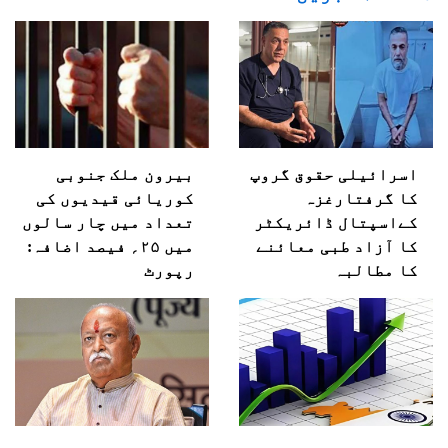
اسرائیلی حقوق گروپ
بیرون ملک جنوبی
کا گرفتارغزہ
کوریائی قیدیوں کی
کےاسپتال ڈائریکٹر
تعداد میں چار سالوں
کا آزاد طبی معائنے
میں ۲۵؍ فیصد اضافہ:
کا مطالبہ
رپورٹ