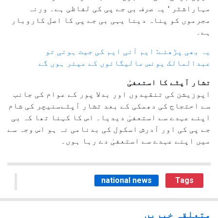
مہاراشٹر ‘ یہ صرف بی جے پی کی لفاظی ہے۔ ورنہ
مجرموں کو پناہ دینا یہی بی جے پی کا اصل کاروبار
ہے۔
یہ بھی پڑھئے: ایم آئی ایم کی جیت ہوئی تو
عبدالمالک یونس مالیگائوں کے میئر ہوں گے
تشار آپٹے کا استعفیٰ
اپوزیشن کی تنقیدوں اور بدلا پور کے عوام کی جانب
سے احتجاج کی دھمکی کے بعد تشار آپٹےسنیچر کی شام
اپنے عہدے سے استعفیٰ دیدیا۔ اس کا کہنا تھا کہ بی
جے پی کی اور آدرش اسکول کی بدنامی نہ ہو اس وجہ سے
میں اپنے عہدے سے استعفیٰ دے رہا ہوں۔
national news
Tags
متعلقہ خبریں