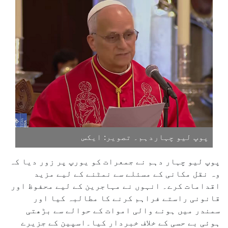
پوپ لیو چہاردہم۔ تصویر: ایکس
پوپ لیو چہار دہم نے جمعرات کو یورپ پر زور دیا کہ
وہ نقل مکانی کے مسئلے سے نمٹنے کے لیے مزید
اقدامات کرے۔ انہوں نے مہاجرین کے لیے محفوظ اور
قانونی راستے فراہم کرنے کا مطالبہ کیا اور
سمندر میں ہونے والی اموات کے حوالے سے بڑھتی
ہوئی بے حسی کے خلاف خبردار کیا۔اسپین کے جزیرے