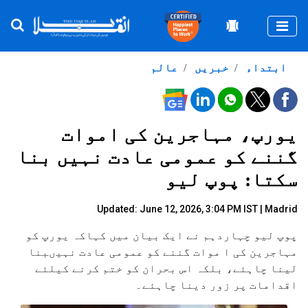
Togg
ابتداء
خبریں
عالم
یورپ، مہاجرین کی اموات
گننے کو عمومی عادت نہیں بنا
سکتا: پوپ لیو
Updated: June 12, 2026, 3:04 PM IST | Madrid
پوپ لیو چہاردہم نے ایک بیان میں کہاکہ یورپ کو
مہاجرین کی ا موات گننے کو عمومی عادت نہیںبنا
لینا چاہئے، بلکہ اس بحران کو ختم کرنے کیلئے
اقدامات پر زور دینا چاہئے۔