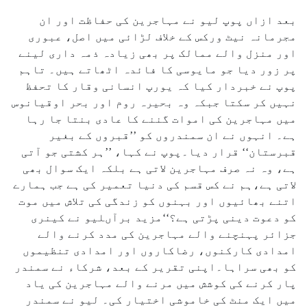
بعد ازاں پوپ لیو نے مہاجرین کی حفاظت اور ان
مجرمانہ نیٹ ورکس کے خلاف لڑائی میں اصل، عبوری
اور منزل والے ممالک پر بھی زیادہ ذمہ داری لینے
پر زور دیا جو مایوسی کا فائدہ اٹھاتے ہیں۔ تاہم
پوپ نے خبردار کیا کہ یورپ انسانی وقار کا تحفظ
نہیں کر سکتا جبکہ وہ بحیرہ روم اور بحر اوقیانوس
میں مہاجرین کی اموات گننے کا عادی بنتا جا رہا
ہے۔ انہوں نے ان سمندروں کو ’’قبروں کے بغیر
قبرستان‘‘ قرار دیا۔پوپ نے کہا، ’’ہر کشتی جو آتی
ہے، وہ نہ صرف مہاجرین لاتی ہے بلکہ ایک سوال بھی
لاتی ہے،ہم نے کس قسم کی دنیا تعمیر کی ہے جب ہمارے
اتنے بھائیوں اور بہنوں کو زندگی کی تلاش میں موت
کو دعوت دینی پڑتی ہے؟‘‘مزید برآںلیو نے کینری
جزائر پہنچنے والے مہاجرین کی مدد کرنے والے
امدادی کارکنوں، رضاکاروں اور امدادی تنظیموں
کو بھی سراہا۔اپنی تقریر کے بعد، شرکاء نے سمندر
پار کرنے کی کوشش میں مرنے والے مہاجرین کی یاد
میں ایک منٹ کی خاموشی اختیار کی۔ لیو نے سمندر