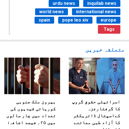
urdu news
inquilab news
world news
international news
spain
pope leo xiv
europe
Tags
متعلقہ خبریں
اسرائیلی حقوق گروپ
بیرون ملک جنوبی
کا گرفتارغزہ
کوریائی قیدیوں کی
کےاسپتال ڈائریکٹر
تعداد میں چار سالوں
کا آزاد طبی معائنے
میں ۲۵؍ فیصد اضافہ: