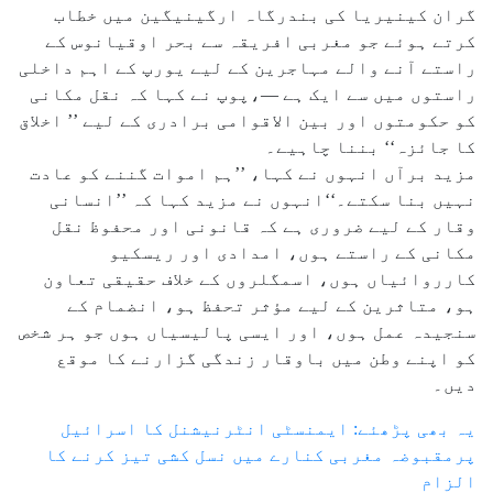
گران کینیریا کی بندرگاہ ارگینیگین میں خطاب
کرتے ہوئے جو مغربی افریقہ سے بحر اوقیانوس کے
راستے آنے والے مہاجرین کے لیے یورپ کے اہم داخلی
راستوں میں سے ایک ہے —،پوپ نے کہا کہ نقل مکانی
کو حکومتوں اور بین الاقوامی برادری کے لیے ’’ اخلاق
کا جائزہ‘‘ بننا چاہیے۔
مزید برآں انہوں نے کہا، ’’ہم اموات گننے کو عادت
نہیں بنا سکتے۔‘‘انہوں نے مزید کہا کہ ’’انسانی
وقار کے لیے ضروری ہے کہ قانونی اور محفوظ نقل
مکانی کے راستے ہوں، امدادی اور ریسکیو
کارروائیاں ہوں، اسمگلروں کے خلاف حقیقی تعاون
ہو، متاثرین کے لیے مؤثر تحفظ ہو، انضمام کے
سنجیدہ عمل ہوں، اور ایسی پالیسیاں ہوں جو ہر شخص
کو اپنے وطن میں باوقار زندگی گزارنے کا موقع
دیں۔
یہ بھی پڑھئے: ایمنسٹی انٹرنیشنل کا اسرائیل
پرمقبوضہ مغربی کنارے میں نسل کشی تیز کرنے کا
الزام