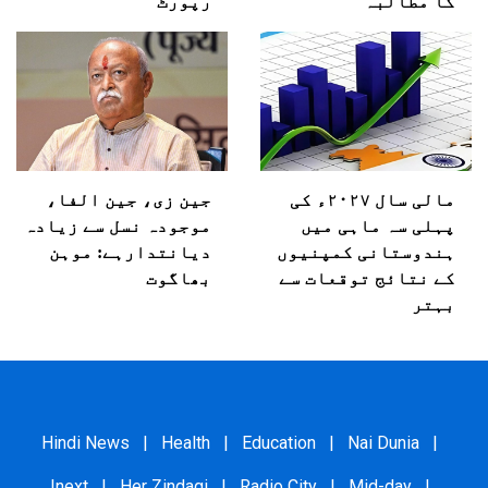
کا مطالبہ
رپورٹ
مالی سال ۲۰۲۷ء کی
جین زی، جین الفا،
پہلی سہ ماہی میں
موجودہ نسل سے زیادہ
ہندوستانی کمپنیوں
دیانتدارہے: موہن
کے نتائج توقعات سے
بھاگوت
بہتر
Hindi News
|
Health
|
Education
|
Nai Dunia
|
Inext
|
Her Zindagi
|
Radio City
|
Mid-day
|