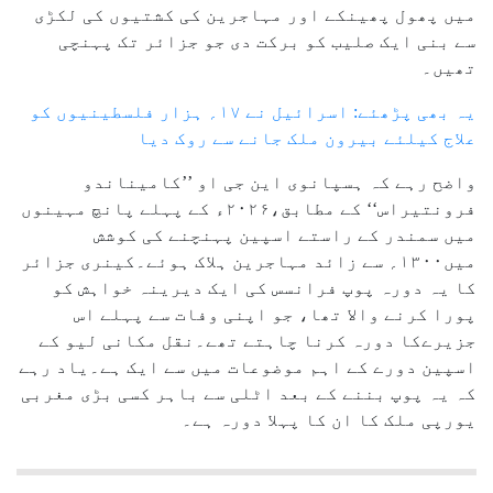
میں پھول پھینکے اور مہاجرین کی کشتیوں کی لکڑی
سے بنی ایک صلیب کو برکت دی جو جزائر تک پہنچی
تھیں۔
یہ بھی پڑھئے: اسرائیل نے ۱۷؍ ہزار فلسطینیوں کو
علاج کیلئے بیرون ملک جانے سے روک دیا
واضح رہے کہ ہسپانوی این جی او ’’کامیناندو
فرونتیراس‘‘ کے مطابق،۲۰۲۶ء کے پہلے پانچ مہینوں
میں سمندر کے راستے اسپین پہنچنے کی کوشش
میں۱۳۰۰؍ سے زائد مہاجرین ہلاک ہوئے۔کینری جزائر
کا یہ دورہ پوپ فرانسس کی ایک دیرینہ خواہش کو
پورا کرنے والا تھا، جو اپنی وفات سے پہلے اس
جزیرےکا دورہ کرنا چاہتے تھے۔نقل مکانی لیو کے
اسپین دورے کے اہم موضوعات میں سے ایک ہے۔یاد رہے
کہ یہ پوپ بننے کے بعد اٹلی سے باہر کسی بڑی مغربی
یورپی ملک کا ان کا پہلا دورہ ہے۔