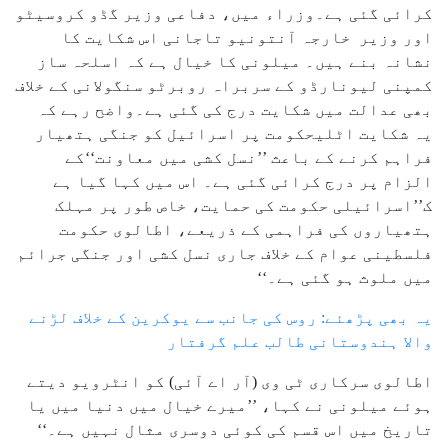
کرائی گئی ہے۔وزراء میں، دفاعی وزیر گڈو کروسیٹو
اور وزیر خارجہ آنتونیو تاجانی اس شکایت کا
نشانہ بنے ہیں۔ میلونی کا خیال ہے کہ اسلحہ ساز
کمپنی لیونارڈو کے سربراہ روبرٹو سنگولانی کے خلاف
بھی عدالت میں شکایت درج کی گئی ہے۔واضح رہے کہ
یہ شکایت اٹلیحکومت پر اسرائیل کو جنگی ہتھیار
فراہم کرنے کے باعث ’’نسل کشی میں معاونت‘‘کے
الزام پر درج کرائی گئی ہے۔ اس میں کہا گیا ہے
ک’’اسرائیلی حکومت کی حمایت، خاص طور پر مہلک
ہتھیاروں کی فراہمی کے ذریعے، اطالوی حکومت
فلسطینی عوام کے خلاف جاری نسل کشی اور جنگی جرائم
میں ملوث ہو گئی ہے۔‘‘
یہ بھی پڑھئے: روس کی جانب سے یوکرین کے خلاف لڑنے
والا ہندوستانی طالب علم گرفتار
اطالوی سرکاری ٹی وی (آر اے آئی) کو انٹرویو دیتے
ہوئے میلونی نے کہا، ’’میرے خیال میں دنیا میں یا
تاریخ میں اس قسم کی کوئی دوسری مثال نہیں ہے۔‘‘