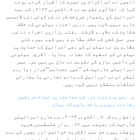
انھوں نے اس الزام پر حیرت کا اظہار کرتے ہوئے
کہا کہ اطالوی حکومت نے ۷؍اکتوبر۲۰۲۳ء کے بعد
اسرائیل کو ہتھیار فروخت کرنے کے کوئی نئے لائسنس
جاری نہیں کیے ہیں۔دریں اثناء میلونی کے خلاف
شکایت کے علاوہ، گزشتہ ہفتے ہزاروں افراد نے غزہ
میں نسل کشی کے خلاف مظاہرے بھی کیے ہیں، کئی
مظاہرین نے میلونی کو بھی اسرائیل کے حمایت پر
میلونی کو تنقید کا نشانہ بنایا۔ اگرچہ میلونی
کی دائیں بازو کی حکومت نے حال ہی میں غزہ میں
اسرائیلی جارحیت کو ’’غیر متناسب‘‘قرار دیا ہے،
لیکن اس نے اسرائیل کے ساتھ تجارتی یا سفارتی
تعلقات منقطع نہیں کیے ہیں۔
یہ بھی پـڑھئے: غزہ کے معاملے پر تمام فریقین
رضامند ہیں،وہائٹ ہاؤس کا بیان
واضح رہے کہ ۷؍ اکتوبر۲۰۲۳ء سے جاری اسرائیلی
جارحیت کے نتیجے میں ۶۷؍ ہزار فلسطینی شہید
ہوچکے ہیں، جن میں اکثریت خواتین اور بچوں کی ہے،
اس کے علاوہ ہزاروں افراد کے ملبے کے نیچے دبے