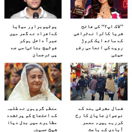
’’لاک اپ۲‘‘ کی فاتح
یوٹیوبراور میڈیا
شریا کالرا نےٹرافی
کےافراد نے گھر میں
کے ساتھ ایک کروڑ
جبراً داخل ہوکر
روپے کی انعامی رقم
فوٹیج بنائی: سی جے
جیتی
پی ترجمان
شمال مشرقی ہند کے
منظم گروہوں نے طلبہ
نوجوان جاپان کا رخ
کے احتجاج کو پرتشدد
کررہے ہیں، معمر
مظاہرے میں بدل دیا:
آبادی کے باعث
شیخ حسینہ