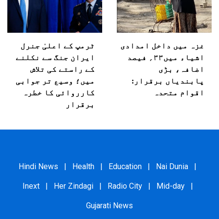
غزہ میں داخل امدادی
ٹرمپ کے اعلیٰ جنرل
اشیاء میں۳۳؍ فیصد
ایران جنگ سے نکلنے
اضافہ، بڑی
کے راستے کی تلاش
پابندیاں برقرار:
میں؛ وسیع تر جوابی
اقوام متحدہ
کارروائی کا خطرہ
برقرار
Hindi News
|
Health
|
Education
|
Nai Dunia
|
Inext
|
Her Zindagi
|
Radio City
|
Mid-day
|
Gujarati News