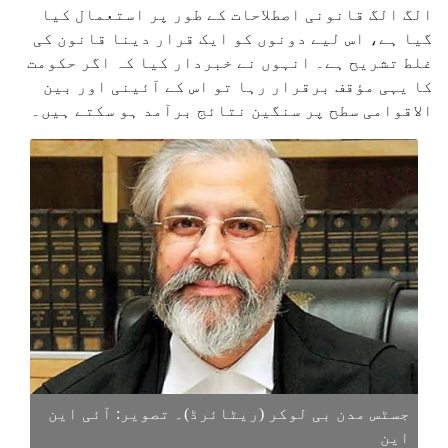
الگ الگ قانونی اصطلاحات کے طور پر استعمال کیا
گیا ہے، اس لیے دونوں کو ایک قرار دینا قانون کی
غلط تشریح ہے۔ انہوں نے خبردار کیا کہ اگر حکومت
کا یہی مؤقف برقرار رہا تو اس کے آئینی اور بین
الاقوامی سطح پر سنگین نتائج برآمد ہو سکتے ہیں۔
جسٹس مدن بی لوکر (ریٹائرڈ)۔ تصویر: آئی این
این