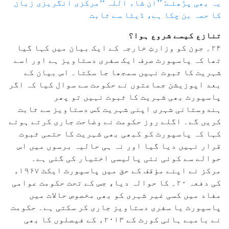
یہ بھی پڑھئے: ’’ان شاء اللہ ‘‘مرکزی انگریزی زبان
کا حصہ بن چکا ہے، ڈیٹا سے ثابت
تنازع کیسے شروع ہوا؟
۲۴؍ جون کو وزارتِ خارجہ کے ایک بیان میں کہا گیا
تھا کہ پاسپورٹ صرف ایک سفری دستاویز ہے اور اسے
شہریت کا ثبوت نہیں سمجھا جا سکتا۔ اس بیان کے
بعد اپوزیشن جماعتوں نے حکومت سے سوال کیا کہ اگر
پاسپورٹ بھی شہریت کا ثبوت نہیں تو پھر
ہندوستانی شہری اپنی شہریت کس دستاویز سے ثابت
کریں گے۔ اگلے روز حکومت نے وضاحت جاری کرتے ہوئے
کہا کہ پاسپورٹ کو کبھی بھی شہریت کا حتمی ثبوت
قرار نہیں دیا گیا اور نہ ہی حالیہ برسوں میں اس
حوالے سے کوئی نئی پالیسی اختیار کی گئی ہے۔
مرکز نے اپنے مؤقف کے حق میں پاسپورٹ ایکٹ ۱۹۶۷ء
کی دفعہ ۲۰؍ کا حوالہ دیا، جس کے تحت حکومت عوامی
مفاد میں کسی غیر شہری کو بھی مخصوص حالات میں
پاسپورٹ یا سفری دستاویز جاری کر سکتی ہے۔ حکومت
نے بامبے ہائی کورٹ کے ۲۰۱۳ء کے فیصلوں کا بھی