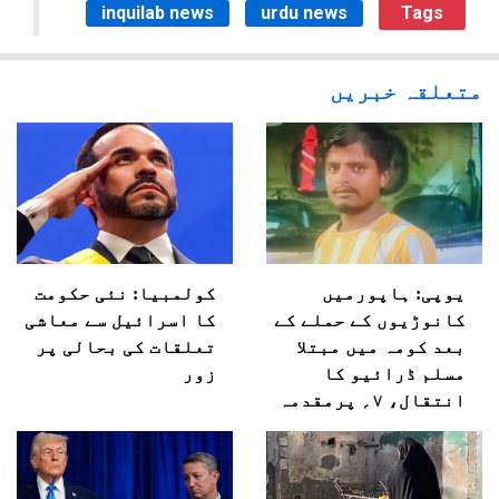
inquilab news
urdu news
Tags
متعلقہ خبریں
یوپی: ہاپورمیں
کولمبیا: نئی حکومت
کانوڑیوں کے حملے کے
کا اسرائیل سے معاشی
بعد کومہ میں مبتلا
تعلقات کی بحالی پر
مسلم ڈرائیو کا
زور
انتقال، ۷؍ پرمقدمہ