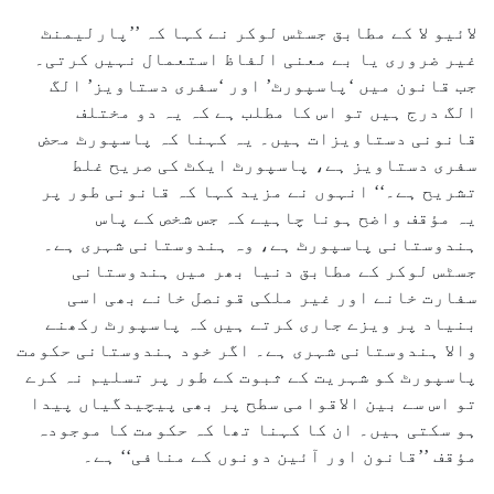
لائیو لا کے مطابق جسٹس لوکر نے کہا کہ ’’پارلیمنٹ
غیر ضروری یا بے معنی الفاظ استعمال نہیں کرتی۔
جب قانون میں ‘پاسپورٹ’ اور ‘سفری دستاویز’ الگ
الگ درج ہیں تو اس کا مطلب ہے کہ یہ دو مختلف
قانونی دستاویزات ہیں۔ یہ کہنا کہ پاسپورٹ محض
سفری دستاویز ہے، پاسپورٹ ایکٹ کی صریح غلط
تشریح ہے۔‘‘ انہوں نے مزید کہا کہ قانونی طور پر
یہ مؤقف واضح ہونا چاہیے کہ جس شخص کے پاس
ہندوستانی پاسپورٹ ہے، وہ ہندوستانی شہری ہے۔
جسٹس لوکر کے مطابق دنیا بھر میں ہندوستانی
سفارت خانے اور غیر ملکی قونصل خانے بھی اسی
بنیاد پر ویزے جاری کرتے ہیں کہ پاسپورٹ رکھنے
والا ہندوستانی شہری ہے۔ اگر خود ہندوستانی حکومت
پاسپورٹ کو شہریت کے ثبوت کے طور پر تسلیم نہ کرے
تو اس سے بین الاقوامی سطح پر بھی پیچیدگیاں پیدا
ہو سکتی ہیں۔ ان کا کہنا تھا کہ حکومت کا موجودہ
مؤقف ’’قانون اور آئین دونوں کے منافی‘‘ ہے۔