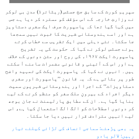
سپریم کورٹ کے سابق جج جسٹس (ریٹائرڈ) مدن بی لوکر
نے وزارتِ خارجہ کے اس مؤقف کو مسترد کر دیا ہے جس
میں کہا گیا تھا کہ پاسپورٹ صرف ایک سفری دستاویز
ہے اور اسے ہندوستانی شہریت کا ثبوت نہیں سمجھا
جا سکتا۔ نئی دہلی میں ایک تقریب سے خطاب کرتے
ہوئے جسٹس لوکر نے کہا کہ حکومت کی یہ تشریح
پاسپورٹ ایکٹ ۱۹۶۷ء کی روح اور متن دونوں کے خلاف
ہے اور اس کے آئینی و قانونی مضمرات سامنے آ سکتے
ہیں۔ انہوں نے کہا کہ پاسپورٹ ایکٹ کی تمہید واضح
طور پر بتاتی ہے کہ یہ قانون ’’پاسپورٹ اور سفری
دستاویزات‘‘ کے اجرا اور ہندوستانی شہریوں سمیت
دیگر افراد کے بیرونِ ملک سفر کو منظم کرنے کے لیے
بنایا گیا ہے۔ ان کے مطابق پارلیمنٹ نے جان بوجھ
کر دونوں اصطلاحات کو الگ الگ استعمال کیا ہے، اس
لیے انہیں مترادف قرار نہیں دیا جا سکتا۔
یہ بھی پڑھئے: سماجی انصاف کی لڑائی کیلئے تیار
رہیں: لالو یادو