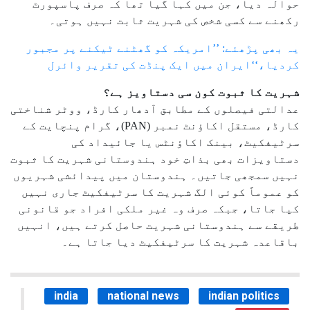
حوالہ دیا، جن میں کہا گیا تھا کہ صرف پاسپورٹ
رکھنے سے کسی شخص کی شہریت ثابت نہیں ہوتی۔
یہ بھی پڑھئے: ’’امریکہ کو گھٹنے ٹیکنے پر مجبور
کردیا،‘‘ایران میں ایک پنڈت کی تقریر وائرل
شہریت کا ثبوت کون سی دستاویز ہے؟
عدالتی فیصلوں کے مطابق آدھار کارڈ، ووٹر شناختی
کارڈ، مستقل اکاؤنٹ نمبر (PAN)، گرام پنچایت کے
سرٹیفکیٹ، بینک اکاؤنٹس یا جائیداد کی
دستاویزات بھی بذاتِ خود ہندوستانی شہریت کا ثبوت
نہیں سمجھی جاتیں۔ ہندوستان میں پیدائشی شہریوں
کو عموماً کوئی الگ شہریت کا سرٹیفکیٹ جاری نہیں
کیا جاتا، جبکہ صرف وہ غیر ملکی افراد جو قانونی
طریقے سے ہندوستانی شہریت حاصل کرتے ہیں، انہیں
باقاعدہ شہریت کا سرٹیفکیٹ دیا جاتا ہے۔
india
national news
indian politics