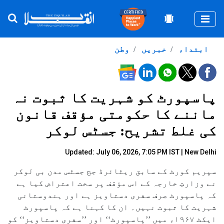
Togg
ابتداء
خبریں
وطن
پاسپورٹ کو شہریت کا ثبوت نہ
ماننے کا حکومتی مؤقف قانون
کی غلط تشریح: جسٹس لوکر
Updated: July 06, 2026, 7:05 PM IST | New Delhi
سپریم کورٹ کے سابق ریٹائرڈ جج جسٹس مدن بی لوکر
نے وزارتِ خارجہ کے اس مؤقف پر سخت اعتراض کیا ہے
کہ پاسپورٹ صرف سفری دستاویز ہے اور ہندوستانی
شہریت کا ثبوت نہیں۔ ان کا کہنا ہے کہ پاسپورٹ
ایکٹ ۱۹۶۷ء میں ’’پاسپورٹ‘‘ اور ’’سفری دستاویز‘‘ کو