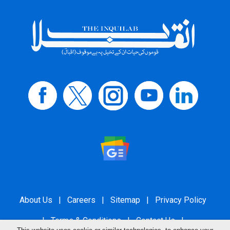
About Us
|
Careers
|
Sitemap
|
Privacy Policy
|
Terms & Conditions
|
Contact Us
|