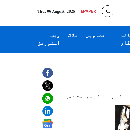
EPAPER
Thu, 06 August, 2026
الم
|
تصاویر
|
بلاگ
|
ویب
گار
اسٹوریز
 بلکہ بدلے کی سیاست تھی۔