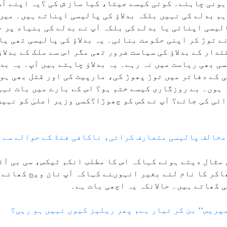
ونی چاہئے۔ کوئی کیسے جیتا، کیا ساز ش کی ؟یہ اپنے آپ
م بدلے کی نہیں بلکہ بدلاؤ کی پالیسی اپناتے ہیں۔ میں
لاؤ کی پالیسی اپنائی یا بدلے کی بلکہ آپ نے بدلے کی بنیاد پ
ے توڑ کر اپنی حکومت بنائی۔ یہ بدلاؤ کی پالیسی تھی یا
تدار کے بدلاؤ کی سیاست ضرور تھی مگر اس سے ملک کے بدلا
ی بھی ریاست میں نہ رہے۔ یہ بدلاؤ چاہتے ہیں آپ۔ یہ بد
ی کے دفاتر میں توڑ پھوڑ کی، مارپیٹ کی اور قتل بھی ہو
 ہوں۔ بے روزگاری کیسے ختم ہو؟ اس کے بارے میں بات نہیں
ئی کی جائے؟ آپ نے کس کو چھوڑا؟کسی وزیر اعلیٰ کو نہیں
مخالف پالیسی متعارف کرائی، ناکافی فنڈ کے حوالے سے 
کی مثال دیتے ہوئے کہاکہ اس کا مطلب انکم ٹیکس، سی بی آ
ھاکر کا نام لئے بغیر انہوںنے کہاکہ آپ نان ویج کھانے 
ی کھاتے ہیں۔ حالانکہ یہ اچھی بات ہے۔
پریس‘‘ بن کر تیار ہے، پھر ریلیز کیوں نہیں ہو رہی؟