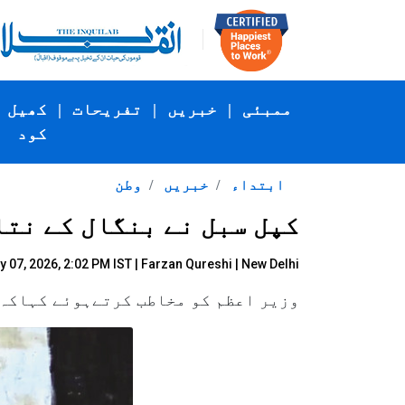
ممبئی
|
خبریں
|
تفریحات
|
کھیل
کود
ابتداء
خبریں
وطن
کپل سبل نے بنگال کے نتا
 07, 2026, 2:02 PM IST |
Farzan Qureshi
| New Delhi
وزیر اعظم کو مخاطب کرتےہوئے کہاکہ و