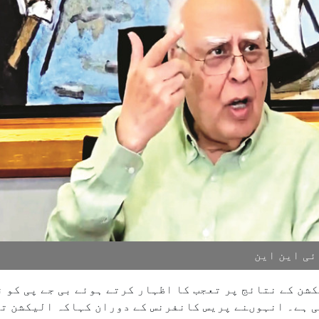
ئی این این
شن کے نتائج پر تعجب کا اظہار کرتے ہوئے بی جے پی کو ن
تی ہے۔ انہوںنے پریس کانفرنس کے دوران کہاکہ الیکشن ت