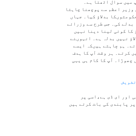
 میں سوال اٹھتا ہے۔
 وزیر اعظم سے پوچھنا چاہتا
ر حکومتوںکا بدلاؤ کیا۔ جہاں
 بدلے کی۔ جس طرح سے وزرائے
ؤ کا کوئی لینا دینا نہیں
لاؤ نہیں بدلہ ہے۔ انہوںنے
ئے۔ ہم چاہتے ہیںکہ ایسے
 کرتے۔ ہر وقت آپ کا ہدف
 چھوڑا۔ آپ کا کام ہی یہی
تشویش
ئی اور ای ڈی ہے،اسی پر
پر پابندی کی بات کرتے ہیں