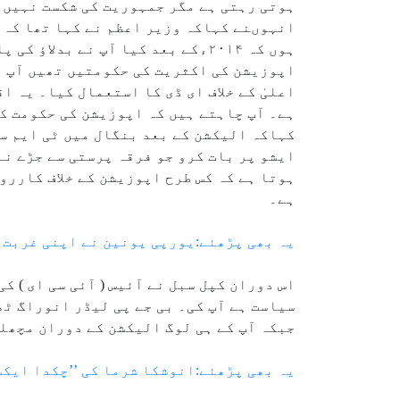
ہوتی رہتی ہے مگر جمہوریت کی شکست نہیں ہ
انہوںنے کہاکہ وزیر اعظم نے کہا تھا کہ ہ
ہوں کہ ۲۰۱۴ءکے بعد کیا آپ نے بد
اپوزیشن کی اکثریت کی حکومتیں تھیں آپ ن
اعلیٰ کے خلاف ای ڈی کا استعمال کیا۔ یہ اق
ہے۔ آپ چاہتے ہیں کہ اپوزیشن کی حکومت کس
کہاکہ الیکشن کے بعد بنگال میں ٹی ایم س
ایشو پر بات کرو جو فرقہ پرستی سے جڑے نہ
ہوتا ہے کہ کس طرح اپوزیشن کے خلاف کارروا
ہے۔
یہ بھی پڑھئے:یورپی یونین نے اپنی غربت 
اس دوران کپل سبل نے آئیس ( آئی سی ای ) 
سیاست ہے آپ کی۔ بی جے پی لیڈر انوراگ ٹ
جبکہ آپ کے ہی لوگ الیکشن کے دوران مچھل
یہ بھی پڑھئے:انوشکا شرما کی ’’چکدا ایکس