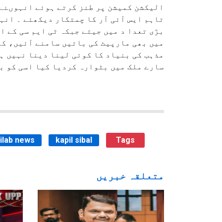
الیکشن کمیشن پر طنز کرتے ہوئے انہوںنے 
تاہم ایس آئی آر کا چمتکار دیکھئے ۔ ان
بڑی تعدا د میں جیتے جبکہ ٹی ایم سی کے ام
میں بھی مارپیٹ کی باتیں سامنے آئیں، کپ
مذہب کی بنیاد کا کوئی لینا دینا نہیں ہے
سارے ملک میں بٹوارہ کردیا کیا اسی کو بدل
uilab news
kapil sibal
Tags
متعلقہ خبریں