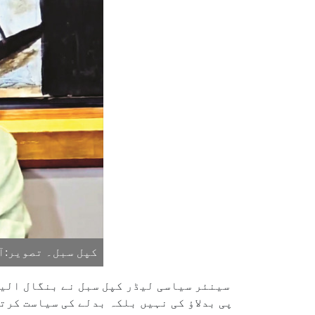
کپل سبل۔ تصویر:آ
سینئر سیاسی لیڈر کپل سبل نے بنگال الیک
پی بدلاؤ کی نہیں بلکہ بدلے کی سیاست کر