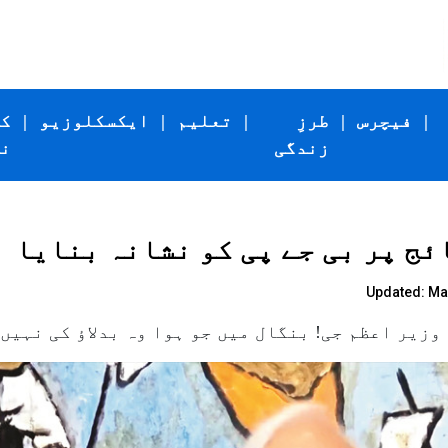
|
فیچرس
|
طرزِ
|
تعلیم
|
ایکسکلوزیو
|
ک
زندگی
ن
ئج پر بی جے پی کو نشانہ بنایا
Updated: May
زیر اعظم جی! بنگال میں جو ہوا وہ بدلاؤ کی نہیں