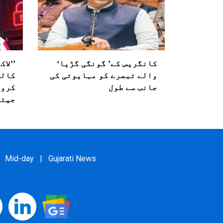
کانگریس کے’ گونگی گڑیا‘
والے تبصرے کو مہایوتی کی
کالر
جانب سے طول
کروڑ
جیتی
Mid-day
|
Gujarati News