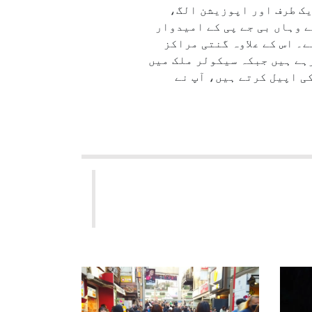
یک طرف اور اپوزیشن الگ،
ے وہاں بی جے پی کے امیدوار
ے۔ اس کے علاوہ گنتی مراکز
رہے ہیں جبکہ سیکولر ملک میں
ی اپیل کرتے ہیں، آپ نے