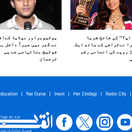
’’لاک اپ۲‘‘ کی فاتح شریا
یوٹیوبراور میڈیا کےاف
ا نےٹرافی کے ساتھ ایک
نے گھر میں جبراً داخل ہ
 روپے کی انعامی رقم
فوٹیج بنائی: سی جے پی
ترجمان
ducation
|
Nai Dunia
|
Inext
|
Her Zindagi
|
Radio City
|