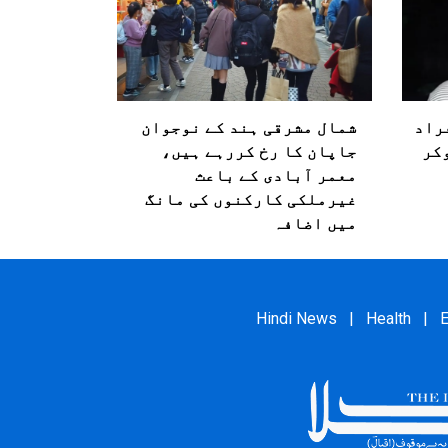
راد
شمال مشرقی ہند کے نوجوان
وکر
جاپان کا رخ کررہے ہیں،
معمر آبادی کے باعث
غیرملکی کارکنوں کی مانگ
میں اضافہ
Hindi News
|
Health
|
E