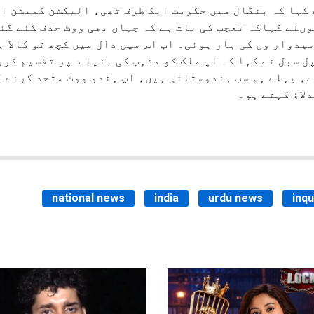
کہا کہ بنگال میں حکومت ایک طرف تھی، الیکشن کمیشن ا
ہوںنے کہاکہ تعجب کی بات ہے کہ جہاں بھی ووٹ حذف کئے گئ
یدوار وں کی ہار ہوئی۔ اب اس میں دال میں کچھ تو کالا ہ
ل سبل نے کہا کہ آپ ملک کو مذہب کی بنیا د پر تقسیم کر
، پہلے ہم سب ہندوستانی ہیں، آپ ہندو ووٹ متحد کرنے ک
اؤ کہتے ہو۔
national news
india
urdu news
inq