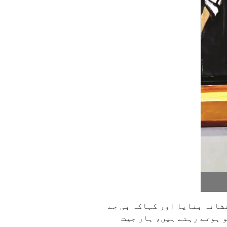
شانہ بنایا اور کہاکہ بی جے
و ہوتے رہتے ہیں، ہار جیت