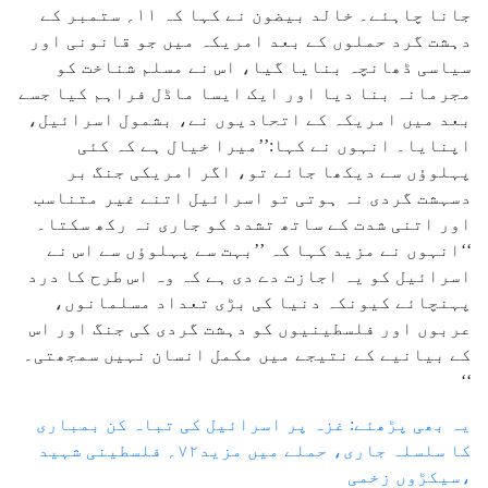
جانا چاہئے۔ خالد بیضون نے کہا کہ ۱۱؍ ستمبر کے
دہشت گرد حملوں کے بعد امریکہ میں جو قانونی اور
سیاسی ڈھانچہ بنایا گیا، اس نے مسلم شناخت کو
مجرمانہ بنا دیا اور ایک ایسا ماڈل فراہم کیا جسے
بعد میں امریکہ کے اتحادیوں نے، بشمول اسرائیل،
اپنایا۔ انہوں نے کہا:’’میرا خیال ہے کہ کئی
پہلوؤں سے دیکھا جائے تو، اگر امریکی جنگ بر
دسہشت گردی نہ ہوتی تو اسرائیل اتنے غیر متناسب
اور اتنی شدت کے ساتھ تشدد کو جاری نہ رکھ سکتا۔
‘‘انہوں نے مزید کہا کہ ’’بہت سے پہلوؤں سے اس نے
اسرائیل کو یہ اجازت دے دی ہے کہ وہ اس طرح کا درد
پہنچائے کیونکہ دنیا کی بڑی تعداد مسلمانوں،
عربوں اور فلسطینیوں کو دہشت گردی کی جنگ اور اس
کے بیانیے کے نتیجے میں مکمل انسان نہیں سمجھتی۔
‘‘
یہ بھی پڑھئے: غزہ پر اسرائیل کی تباہ کن بمباری
کا سلسلہ جاری، حملے میں مزید۷۲؍ فلسطینی شہید
،سیکڑوں زخمی