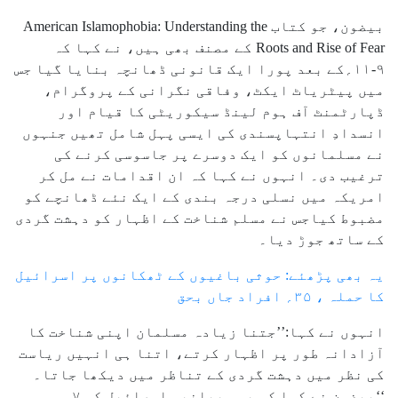
بیضون، جو کتاب American Islamophobia: Understanding the
Roots and Rise of Fear کے مصنف بھی ہیں، نے کہا کہ
۹-۱۱؍کے بعد پورا ایک قانونی ڈھانچہ بنایا گیا جس
میں پیٹریاٹ ایکٹ، وفاقی نگرانی کے پروگرام،
ڈپارٹمنٹ آف ہوم لینڈ سیکوریٹی کا قیام اور
انسدادِ انتہاپسندی کی ایسی پہل شامل تھیں جنہوں
نے مسلمانوں کو ایک دوسرے پر جاسوسی کرنے کی
ترغیب دی۔ انہوں نے کہا کہ ان اقدامات نے مل کر
امریکہ میں نسلی درجہ بندی کے ایک نئے ڈھانچے کو
مضبوط کیاجس نے مسلم شناخت کے اظہار کو دہشت گردی
کے ساتھ جوڑ دیا۔
یہ بھی پڑھئے: حوثی باغیوں کے ٹھکانوں پر اسرائیل
کا حملہ ، ۳۵؍ افراد جاں بحق
انہوں نے کہا:’’جتنا زیادہ مسلمان اپنی شناخت کا
آزادانہ طور پر اظہار کرتے، اتنا ہی انہیں ریاست
کی نظر میں دہشت گردی کے تناظر میں دیکھا جاتا۔
‘‘بیضون نے کہا کہ یہی بیانیہ اسرائیل کی ۷؍