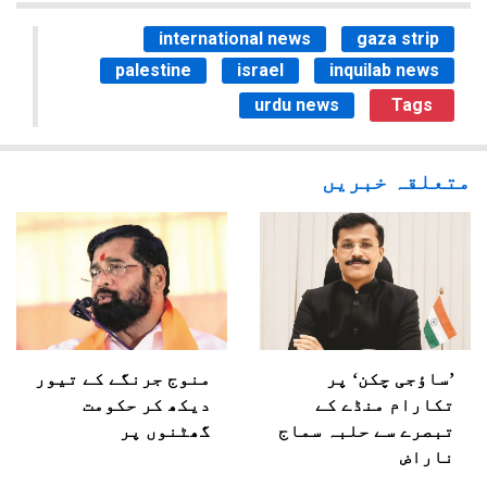
international news
gaza strip
palestine
israel
inquilab news
urdu news
Tags
متعلقہ خبریں
’ساؤجی چکن‘ پر
منوج جرنگے کے تیور
تکارام منڈے کے
دیکھ کر حکومت
تبصرے سے حلبہ سماج
گھٹنوں پر
ناراض