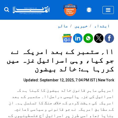
Togg
ابتداء
خبریں
عالم
۱۱؍ ستمبر کے بعد امریکہ نے
جو کیا، وہی اسرائیل غزہ میں
کررہا ہے: خالد بیضون
Updated: September 12, 2025, 7:04 PM IST | New York
امریکی ماہرِ قانون خالد بیضون کا کہنا ہے کہ
اسرائیل کی غزہ پالیسی دراصل۱۱؍ ستمبر کے بعد
امریکہ کی دہشت گردی کے خلاف جنگ کا تسلسل ہے۔ ان
کے مطابق امریکہ نے جو قانونی و سیاسی ڈھانچہ
بنایا تھا، اسی طرز پر اسرائیل آج فلسطینیوں کے