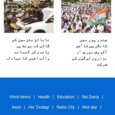
چندر پور میں
نابالغ ملزمین کو
کانگریس کا ’جن
گاڑی کے بونٹ پر
آکروش مورچہ‘،
باندھ کر گھمانے
ہزاروں لوگوں کی
والے افسر کا تبادلہ
شرکت
Hindi News
|
Health
|
Education
|
Nai Dunia
|
Inext
|
Her Zindagi
|
Radio City
|
Mid-day
|