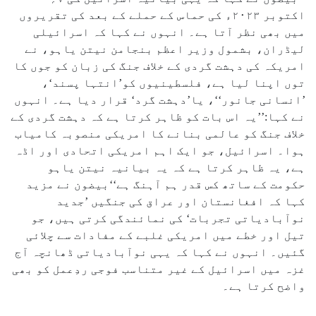
اکتوبر ۲۰۲۳ء کی حماس کے حملے کے بعد کی تقریروں
میں بھی نظر آتا ہے۔ انہوں نے کہا کہ اسرائیلی
لیڈران، بشمول وزیر اعظم بنجامن نیتن یاہو، نے
امریکہ کی دہشت گردی کے خلاف جنگ کی زبان کو جوں کا
توں اپنا لیا ہے، فلسطینیوں کو’انتہا پسند‘،
’انسانی جانور‘‘، یا’دہشت گرد‘ قرار دیا ہے۔ انہوں
نے کہا:’’یہ اس بات کو ظاہر کرتا ہے کہ دہشت گردی کے
خلاف جنگ کو عالمی بنانے کا امریکی منصوبہ کامیاب
ہوا۔ اسرائیل، جو ایک اہم امریکی اتحادی اور اڈہ
ہے، یہ ظاہر کرتا ہے کہ یہ بیانیہ نیتن یاہو
حکومت کے ساتھ کس قدر ہم آہنگ ہے‘‘بیضون نے مزید
کہا کہ افغانستان اور عراق کی جنگیں ’جدید
نوآبادیاتی تجربات‘ کی نمائندگی کرتی ہیں، جو
تیل اور خطے میں امریکی غلبے کے مفادات سے چلائی
گئیں۔ انہوں نے کہا کہ یہی نوآبادیاتی ڈھانچہ آج
غزہ میں اسرائیل کے غیر متناسب فوجی ردِعمل کو بھی
واضح کرتا ہے۔