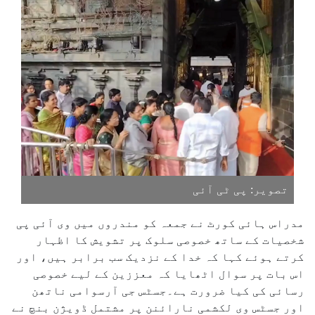
تصویر: پی ٹی آئی
مدراس ہائی کورٹ نے جمعہ کو مندروں میں وی آئی پی
شخصیات کے ساتھ خصوصی سلوک پر تشویش کا اظہار
کرتے ہوئے کہا کہ خدا کے نزدیک سب برابر ہیں، اور
اس بات پر سوال اٹھایا کہ معززین کے لیے خصوصی
رسائی کی کیا ضرورت ہے۔جسٹس جی آرسوامی ناتھن
اور جسٹس وی لکشمی نارائنن پر مشتمل ڈویژن بنچ نے