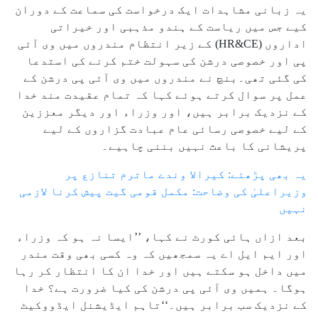
یہ زبانی مشاہدات ایک درخواست کی سماعت کے دوران
کیے جس میں ریاست کے ہندو مذہبی اور خیراتی
اداروں (HR&CE) کے زیر انتظام مندروں میں وی آئی
پی اور خصوصی درشن کی سہولت ختم کرنے کی استدعا
کی گئی تھی۔بنچ نے مندروں میں وی آئی پی درشن کے
عمل پر سوال کرتے ہوئے کہا کہ تمام عقیدت مند خدا
کے نزدیک برابر ہیں، اور وزراء اور دیگر معززین
کے لیے خصوصی رسائی عام عبادت گزاروں کے لیے
پریشانی کا باعث نہیں بننی چاہیے۔
یہ بھی پڑھئے: کیرالا وندے ماترم تنازع پر
وزیراعلیٰ کی وضاحت: مکمل قومی گیت پیش کرنا لازمی
نہیں
بعد ازاں ہائی کورٹ نے کہا، ’’ایسا نہ ہو کہ وزراء
اور ایم ایل اے یہ سمجھیں کہ وہ کسی بھی وقت مندر
میں داخل ہو سکتے ہیں اور خدا ان کا انتظار کر رہا
ہوگا۔ ہمیں وی آئی پی درشن کی کیا ضرورت ہے؟ خدا
کے نزدیک سب برابر ہیں۔‘‘تاہم ایڈیشنل ایڈووکیٹ