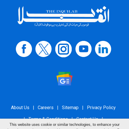
About Us
|
Careers
|
Sitemap
|
Privacy Policy
|
Terms & Conditions
|
Contact Us
|
This website uses cookie or similar technologies, to enhance your