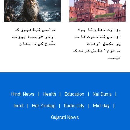
وزارت دفاع کا یوم
عالمی کہانیوں کا
آزادی کے دعوت نامے
اردو ترجمہ: بوڑھے
پر مکمل ’’وندے
ملّاح کی داستان
ماترم‘‘ شامل کرنے کا
فیصلہ
Hindi News
|
Health
|
Education
|
Nai Dunia
|
Inext
|
Her Zindagi
|
Radio City
|
Mid-day
|
Gujarati News