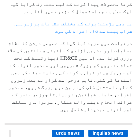
کرنا محصولات پیدا کرنے کے لیے متعارف کرایا گیا
ایک عمل ہے جو استحصال کے زمرے میں آتا ہے۔
یہ بھی پڑھئے: پونے کے مختلف مقامات پر زہریلی
شراب پینے سے ۱۵؍ افراد کی موت
درخواست میں مزید کہا گیا کہ خصوصی درشن کا نظام
مساوات اور مذہبی آزادی کے آئینی ضمانتوں کی خلاف
ورزی کرتا ہے۔ اس میں HR&CE ڈیپارٹمنٹ کے تحت
تمام مندروں کو بزرگ شہریوں اور معذور افراد کے
لیے وہیل چیئر فراہم کرنے کی ہدایت دینے کی بھی
استدعا کی گئی۔تاہم درخواست گزار نے بعض زمروں
کے لیے استثنیٰ طلب کیا، جن میں بزرگ شہری، معذور
افراد، حاملہ خواتین، نوبیاہتا جوڑے، مندر کے
فرائض انجام دینے والے فنکار، سربراہانِ مملکت
اور آئینی عہدیدار شامل ہیں۔
urdu news
inquilab news