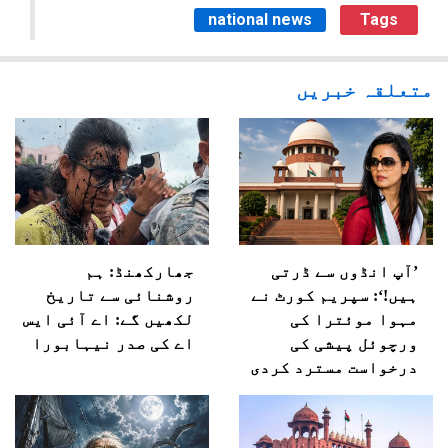
national news
Tags
متعلقہ خبریں
’آپ انڈوں سے ڈرتی
جھارکھنڈ: ہم
ہیں!‘: سپریم کورٹ نے
روشنائی سے تاریخ
مہوا موئترا کی
لکھیں گے: اے آئی ایس
ورچوئل پیشی کی
اے کی صدر نیہابورا
درخواست مسترد کردی