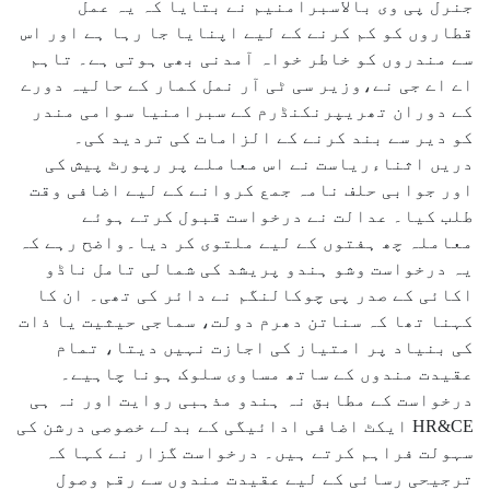
جنرل پی وی بالاسبرامنیم نے بتایا کہ یہ عمل
قطاروں کو کم کرنے کے لیے اپنایا جا رہا ہے اور اس
سے مندروں کو خاطر خواہ آمدنی بھی ہوتی ہے۔ تاہم
اے اے جی نے،وزیر سی ٹی آر نمل کمار کے حالیہ دورے
کے دوران تھریپرنکنڈرم کے سبرامنیا سوامی مندر
کو دیر سے بند کرنے کے الزامات کی تردید کی۔
دریں اثناءریاست نے اس معاملے پر رپورٹ پیش کی
اور جوابی حلف نامہ جمع کروانے کے لیے اضافی وقت
طلب کیا۔ عدالت نے درخواست قبول کرتے ہوئے
معاملہ چھ ہفتوں کے لیے ملتوی کر دیا۔واضح رہے کہ
یہ درخواست وشو ہندو پریشد کی شمالی تامل ناڈو
اکائی کے صدر پی چوکالنگم نے دائر کی تھی۔ ان کا
کہنا تھا کہ سناتن دھرم دولت، سماجی حیثیت یا ذات
کی بنیاد پر امتیاز کی اجازت نہیں دیتا، تمام
عقیدت مندوں کے ساتھ مساوی سلوک ہونا چاہیے۔
درخواست کے مطابق نہ ہندو مذہبی روایت اور نہ ہی
HR&CE ایکٹ اضافی ادائیگی کے بدلے خصوصی درشن کی
سہولت فراہم کرتے ہیں۔ درخواست گزار نے کہا کہ
ترجیحی رسائی کے لیے عقیدت مندوں سے رقم وصول