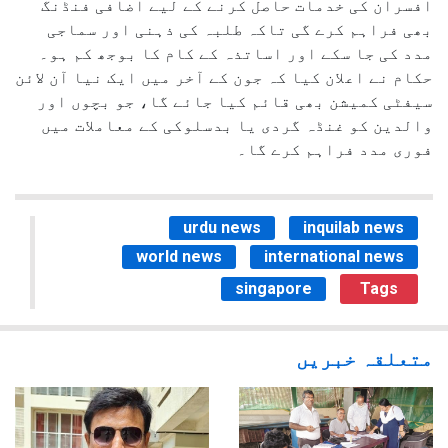
افسران کی خدمات حاصل کرنے کے لیے اضافی فنڈنگ
بھی فراہم کرے گی تاکہ طلبہ کی ذہنی اور سماجی
مدد کی جا سکے اور اساتذہ کے کام کا بوجھ کم ہو۔
حکام نے اعلان کیا کہ جون کے آخر میں ایک نیا آن لائن
سیفٹی کمیشن بھی قائم کیا جائے گا، جو بچوں اور
والدین کو غنڈہ گردی یا بدسلوکی کے معاملات میں
فوری مدد فراہم کرے گا۔
urdu news
inquilab news
world news
international news
singapore
Tags
متعلقہ خبریں