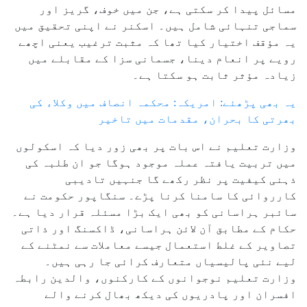
مسائل پیدا کر سکتی ہے، جن میں خوف، گریز اور
سماجی تنہائی شامل ہیں۔ اسکنر نے اپنی تحقیق میں
یہ مؤقف اختیار کیا تھا کہ مثبت ترغیب یعنی اچھے
رویے پر انعام دینا، جسمانی سزا کے مقابلے میں
زیادہ مؤثر ثابت ہو سکتا ہے۔
یہ بھی پڑھئے: امریکہ: محکمہ انصاف میں وکلاء کی
بھرتی کا بحران، مقدمات میں تاخیر
وزارت تعلیم نے اس بات پر بھی زور دیا کہ اسکولوں
میں تربیت یافتہ عملہ موجود ہوگا جو ان طلبہ کی
ذہنی کیفیت پر نظر رکھے گا جنہیں تادیبی
کارروائی کا سامنا کرنا پڑے۔ سنگاپور حکومت نے
سائبر ہراسانی کو بھی ایک بڑا مسئلہ قرار دیا ہے۔
حکام کے مطابق آن لائن ہراسانی، ڈاکسنگ اور ذاتی
تصاویر کے غلط استعمال جیسے معاملات سے نمٹنے کے
لیے نئی پالیسیاں متعارف کرائی جا رہی ہیں۔
وزارت تعلیم نوجوانوں کے کارکنوں، والدین رابطہ
افسران اور پادریوں کی دیکھ بھال کرنے والے