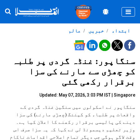
Togg
ابتداء
خبریں
عالم
سنگاپور: غنڈہ گردی پر طلبہ
کو چھڑی سے مارنے کی سزا
برقرار رکھی گئی
Updated: May 07, 2026, 3:03 PM IST | Singapore
سنگاپور نے اسکولوں میں سنگین غنڈہ گردی کے
واقعات پر طلباء کو کیننگ (چھڑی مارنے) کی سزا
دینے کی پالیسی برقرار رکھنے کا اعلان کیا ہے۔
وزیر تعلیم دیسمونڈ لی نے کہا کہ یہ سزا صرف اس
وقت لاگو ہوگی جب دیگر تمام اصلاحی اقدامات ناکام