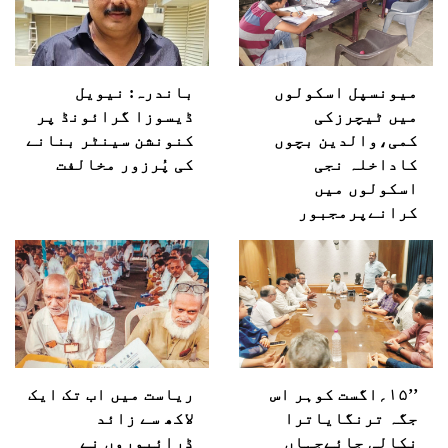
میونسپل اسکولوں
باندرہ: نیویل
میں ٹیچرزکی
ڈیسوزا گرائونڈ پر
کمی،والدین بچوں
کنونشن سینٹر بنانے
کاداخلہ نجی
کی پُرزور مخالفت
اسکولوں میں
کرانےپرمجبور
’’۱۵؍اگست کوہر اس
ریاست میں اب تک ایک
جگہ ترنگایاترا
لاکھ سے زائد
نکالی جائےجہاں
ڈرائیوروں نے