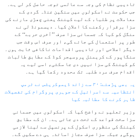
تادیبی نظام کی وجہ سے عالمی توجہ حاصل کر لی ہے۔
جب حکومت نے اسکولوں میں سنگین غنڈہ گردی کے
معاملات پر طلباء کے لیے کیننگ یعنی چھڑی مارنے کی
سزا برقرار رکھنے کا اعلان کیا۔ دیسمونڈ لی نے
منگل کو کہا کہ جسمانی سزا صرف ’’آخری حربے‘‘ کے
طور پر استعمال کی جائے گی، اور صرف اس وقت جب
دیگر اصلاحی اور تادیبی اقدامات ناکافی ثابت ہوں۔
سنگاپور کے کریمنل پروسیجر کوڈ کے مطابق طالبات
کو کیننگ کی سزا نہیں دی جا سکتی، اسی لیے یہ
اقدام صرف مرد طلبہ تک محدود رکھا گیا ہے۔
یہ بھی پڑھئے: ۳۰ سے زائد ڈیموکریٹس نے ٹرمپ
انتظامیہ سے اسرائیل کے جوہری پروگرام کی تفصیلات
ظاہر کرنے کا مطالبہ کیا
وزیر تعلیم نے واضح کیا کہ اسکولوں میں جسمانی
سزا سخت قواعد کے تحت دی جاتی ہے۔ ان کے مطابق
کیننگ کی منظوری اسکول کے پرنسپل سے لینا لازمی
ہوگی، جبکہ سزا صرف مجاز اساتذہ ہی دے سکیں گے۔