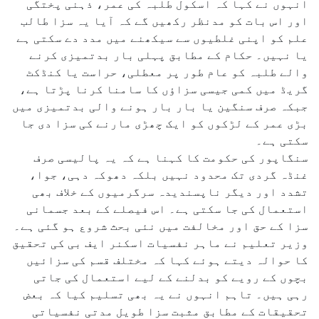
انہوں نے کہا کہ اسکول طلبہ کی عمر، ذہنی پختگی
اور اس بات کو مدنظر رکھیں گے کہ آیا یہ سزا طالب
علم کو اپنی غلطیوں سے سیکھنے میں مدد دے سکتی ہے
یا نہیں۔ حکام کے مطابق پہلی بار بدتمیزی کرنے
والے طلبہ کو عام طور پر معطلی، حراست یا کنڈکٹ
گریڈ میں کمی جیسی سزاؤں کا سامنا کرنا پڑتا ہے،
جبکہ صرف سنگین یا بار بار ہونے والی بدتمیزی میں
بڑی عمر کے لڑکوں کو ایک چھڑی مارنے کی سزا دی جا
سکتی ہے۔
سنگاپور کی حکومت کا کہنا ہے کہ یہ پالیسی صرف
غنڈہ گردی تک محدود نہیں بلکہ دھوکہ دہی، جوا،
تشدد اور دیگر ناپسندیدہ سرگرمیوں کے خلاف بھی
استعمال کی جا سکتی ہے۔ اس فیصلے کے بعد جسمانی
سزا کے حق اور مخالفت میں نئی بحث شروع ہو گئی ہے۔
وزیر تعلیم نے ماہر نفسیات اسکنر ایف بی کی تحقیق
کا حوالہ دیتے ہوئے کہا کہ مختلف قسم کی سزائیں
بچوں کے رویے کو بدلنے کے لیے استعمال کی جاتی
رہی ہیں۔ تاہم انہوں نے یہ بھی تسلیم کیا کہ بعض
تحقیقات کے مطابق مثبت سزا طویل مدتی نفسیاتی