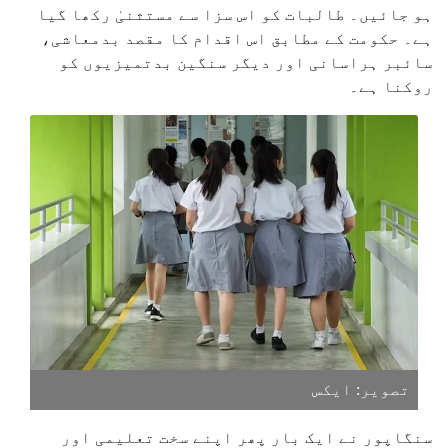
ہو جائیں۔ طالبات کو اس سزا سے مستثنیٰ رکھا گیا
ہے۔ حکومت کے مطابق اس اقدام کا مقصد بدمعاشی،
سائبر ہراسانی اور دیگر سنگین بدتمیزیوں کو
روکنا ہے۔
تصویر: ایکس
سنگاپور نے ایک بار پھر اپنے سخت تعلیمی اور