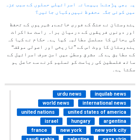
یہ بھی پڑھئے: بہیمانہ اسرائیلی حملوں کے سبب غزہ
میں کوئی جگہ محفوظ نہیں،کہاں جائیں؟
ہندوستان نے جنگ کے فوری خاتمے، شہریوں کے تحفظ
اور دونوں فریقوں کے درمیان براہ راست مذاکرات
کی بحالی کا مسلسل مطالبہ کیا ہے۔ حکام نے کہا کہ
ہندوستان کا ووٹ اس کے ”تاریخی اور اصولی موقف“
کے مطابق ہے کہ مشرق وسطیٰ میں امن صرف اسرائیل کے
ساتھ فلسطین کی ریاست کو تسلیم کرنے سے حاصل ہو
سکتا ہے۔
urdu news
inquilab news
world news
international news
united nations
united states of america
israel
hungary
argentina
france
new york
new york city
saudi arabia
palestine
gaza strip