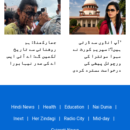
’آپ انڈوں سے ڈرتی
جھارکھنڈ: ہم
ہیں!‘: سپریم کورٹ نے
روشنائی سے تاریخ
مہوا موئترا کی
لکھیں گے: اے آئی ایس
ورچوئل پیشی کی
اے کی صدر نیہابورا
درخواست مسترد کردی
Hindi News
|
Health
|
Education
|
Nai Dunia
|
Inext
|
Her Zindagi
|
Radio City
|
Mid-day
|