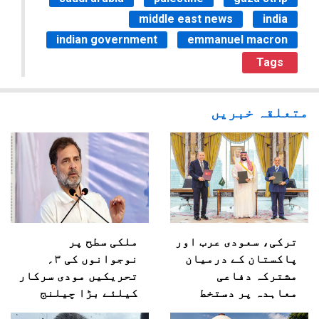
middle east news
india
indian government
emmanuel macron
Tags
متعلقہ خبریں
ترکی، سعودی عرب اور
ملکی سطح پر
پاکستان کے درمیان
نوجوانوں کی ۳؍
مشترکہ دفاعی
تحریکیں مودی سرکار
معاہدہ پر دستخط
کیلئے بڑا چیلنج