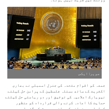
صویر: ایکس
جمعہ کو اقوام متحدہ کی جنرل اسمبلی نے بھاری
اکثریت کے ساتھ مسئلہ فلسطین کے پرامن حل کیلئے
نیویارک اعلامیہ کی توثیق اور دو ریاستی حل کیلئے
حمایت کا اعادہ کرنے والی قرارداد کو منظور
کرلیا ہے۔ فرانس کی جانب سے پیش کی گئی اس