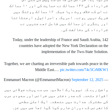
قرارداد کی ۱۴۲ ممالک نے حمایت کی اور ۱۰ ممالک
نے اس کے خلاف ووٹ دیا جبکہ ۱۲ ممالک ووٹنگ میں
شریک نہیں ہوئے۔ امریکہ، اسرائیل، ارجنٹائنا
اور ہنگری ان ممالک میں شامل تھے جنہوں نے
قرارداد کی مخالفت کی۔
Today, under the leadership of France and Saudi Arabia, 142
countries have adopted the New York Declaration on the
implementation of the Two-State Solution.
Together, we are charting an irreversible path towards peace in the
Middle East.…
pic.twitter.com/74c5CrMKW1
September 12, 2025
— Emmanuel Macron (@EmmanuelMacron)
واضح رہے کہ نیویارک اعلامیہ سب سے پہلے جولائی میں
اقوام متحدہ کے صدر دفتر میں فرانس اور سعودی عرب
کی مشترکہ صدارت میں منعقدہ ایک اعلیٰ سطحی
کانفرنس کے دوران جاری کیا گیا تھا جس میں غزہ