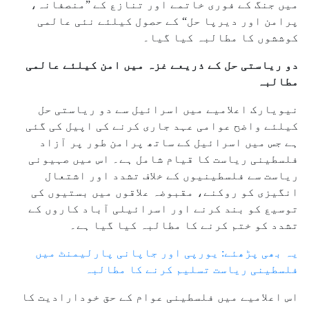
میں جنگ کے فوری خاتمے اور تنازع کے ”منصفانہ،
پرامن اور دیرپا حل“ کے حصول کیلئے نئی عالمی
کوششوں کا مطالبہ کیا گیا۔
دو ریاستی حل کے ذریعے غزہ میں امن کیلئے عالمی
مطالبہ
نیویارک اعلامیے میں اسرائیل سے دو ریاستی حل
کیلئے واضح عوامی عہد جاری کرنے کی اپیل کی گئی
ہے جس میں اسرائیل کے ساتھ پرامن طور پر آزاد
فلسطینی ریاست کا قیام شامل ہے۔ اس میں صہیونی
ریاست سے فلسطینیوں کے خلاف تشدد اور اشتعال
انگیزی کو روکنے، مقبوضہ علاقوں میں بستیوں کی
توسیع کو بند کرنے اور اسرائیلی آباد کاروں کے
تشدد کو ختم کرنے کا مطالبہ کیا گیا ہے۔
یہ بھی پڑھئے: یورپی اور جاپانی پارلیمنٹ میں
فلسطینی ریاست تسلیم کرنے کا مطالبہ
اس اعلامیے میں فلسطینی عوام کے حق خودارادیت کا