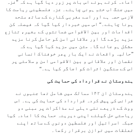
اعادہ کرتے ہوئے اس بات پر زور دیا گیا ہے کہ ”غزہ
میں جنگ اب ختم ہونی چاہئے۔ غزہ فلسطینی ریاست کا
لازمی حصہ ہے اور اسے مغربی کنارے کے ساتھ متحد
ہونا چاہئے۔“ اس میں خبردار کیا گیا کہ فیصلہ کن
اقدامات اور بین الاقوامی ضمانتوں کے بغیر، تنازع
مزید بڑھے گا اور علاقائی امن کو حاصل کرنا مزید
مشکل ہو جائے گا۔ متن میں مزید کہا گیا ہے کہ
”حالیہ واقعات نے ایک بار پھر خوفناک انسانی
نقصان اور علاقائی و بین الاقوامی امن و سلامتی پر
اس کے سنگین اثرات کو اجاگر کیا ہے۔“
ہندوستان نے قرارداد کی حمایت کی
ہندوستان ان ۱۴۲ ممالک میں شامل تھا جنہوں نے
فرانس کی پیش کردہ قرارداد کی حمایت کی ہے۔ اس
ووٹ کے ذریعے نئی دہلی نے مذاکرات پر مبنی دو
ریاستی حل کیلئے اپنی دیرینہ حمایت کا اعادہ کیا
جبکہ اسرائیل اور فلسطین دونوں کے ساتھ اپنے
تعلقات میں توازن برقرار رکھا۔