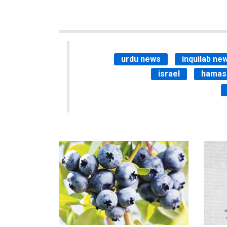
urdu news
inquilab ne
israel
hamas