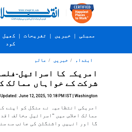
ممبئی
|
خبریں
|
تفریحات
|
کھیل
کود
ابتداء
خبریں
عالم
امریکہ کا اسرائیل-فلسطی
شرکت کے خواہاں ممالک ک
Updated: June 12, 2025, 10:18 PM IST | Washington
امریکی انتظامیہ نے منگل کو اپنے کیب
ممالک اجلاس میں "اسرائیل مخالف اقد
گا اور انہیں واشنگٹن کی جانب سے سن