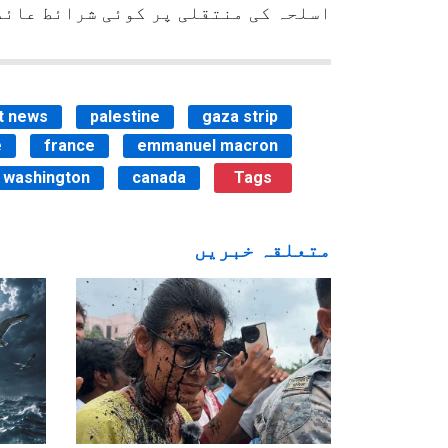
اسلحہ کی منتقلی پر کوئی شرائط عائد
t news
palestine
gaza strip
e
france
emmanuel macron
washington
canada
Tags
متعلقہ خبریں