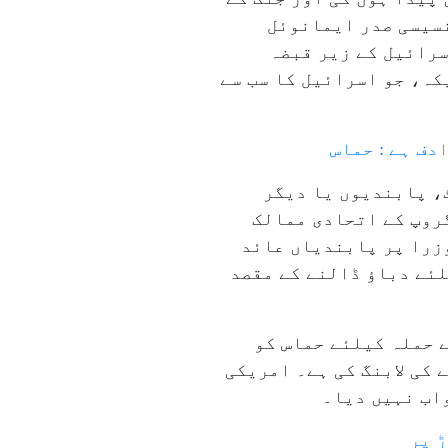
نسیسی صدر ایمانوئل
سرائیل کے زیر قبضہ
کہ، جو اسرائیل کا سب سے
دف ہے : حماس
، پابندیوں یا دیگر
اقدامات کی حمایت کی مخالفت کرتا ہے۔ واضح رہے کہ اسی ہفتے، امریکہ کے جی۔۷ گروپ کے اتحادی ممالک
 ساتھ مل کر انتہائی دائیں بازو کے ۲ اسرائیلی وزرا پر پابندیاں عائد
لئے دباؤ ڈالنے کے مقصد
اجلاس کی بارہا مذمت کی ہے۔ اس کا کہنا ہے کہ یہ اجلاس ۷ اکتوبر ۲۰۲۳ء کے حملہ کیلئے حماس کو
کی لابنگ کی ہے۔ امریکی
اب نہیں دیا۔
ڑ پر