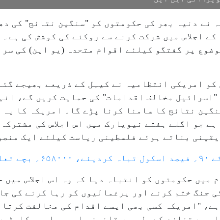
 نے دنیا بھر کی حکومتوں کو "سنگین نتائج" کی دھ
ے اجلاس میں شرکت کرنے سے روکنے کی کوشش کی ہے۔ ی
وضوع پر گفتگو کیلئے اقوام متحدہ (یو این) کی سر
کو امریکی انتظامیہ نے کیبل کے ذریعے بھیجے گئے
ں "اسرائیل مخالف اقدامات" کی حمایت کریں گے، ان
نگین نتائج کا سامنا کرنا پڑے گا۔ امریکہ کا یہ 
 ہے جو اگلے ہفتے نیویارک میں اس اجلاس کی مشترکہ
و یقینی بناتے ہوئے فلسطینی ریاست کیلئے ایک منص
محروم
میں حکومتوں کو انتباہ دیا کہ وہ اس اجلاس میں ح
 کی جنگ ختم کرنے اور یرغمالیوں کو رہا کرنے کی ج
ہے، "امریکہ کسی بھی ایسے اقدام کی مخالفت کرتا 
س سے تنازع کے حل میں قانونی اور سیاسی رکاوٹیں 