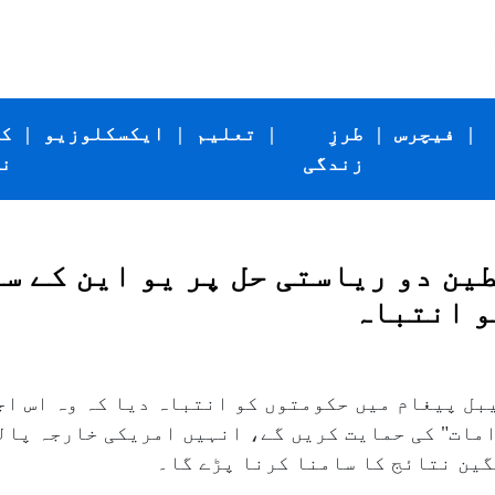
|
فیچرس
|
طرزِ
|
تعلیم
|
ایکسکلوزیو
|
ک
زندگی
ن
ن دو ریاستی حل پر یو این کے سر
و انتباہ
ل پیغام میں حکومتوں کو انتباہ دیا کہ وہ اس اجل
امات" کی حمایت کریں گے، انہیں امریکی خارجہ پال
گین نتائج کا سامنا کرنا پڑے گا۔