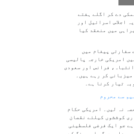
مکی دے کر اگلے ہفتے
ہ اجلاس اسرائیل اور
براہی میں منعقد کیا
 سفارتی پیغام میں
ہیں امریکی خارجہ پالیسی
انتباہ، فرانس اور سعودی
 میزبانی کر رہے ہیں۔
وبہ تیار کرنا ہے۔
صہ نہ لیں۔ امریکی حکام
اری کوششوں کیلئے نقصان
ہے جو ایک فرضی فلسطینی
پیدا ہوں گی اور جنگ کے