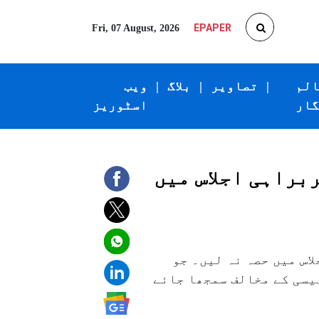
EPAPER
Fri, 07 August, 2026
الم
|
تصاویر
|
بلاگ
|
ویب
گار
اسٹوریز
براہی اجلاس میں
اس میں حصہ نہ لیں۔ جو
یسی کے مخالف سمجھا جائے