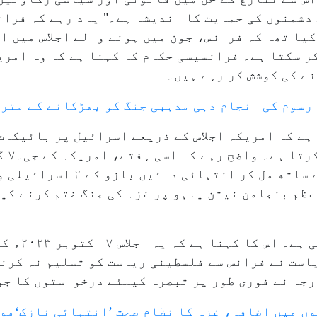
 دشمنوں کی حمایت کا اندیشہ ہے۔" یاد رہے کہ فرا
کیا تھا کہ فرانس، جون میں ہونے والے اجلاس میں ا
ر سکتا ہے۔ فرانسیسی حکام کا کہنا ہے کہ وہ امری
ے کی کوشش کر رہے ہیں۔
 رسوم کی انجام دہی مذہبی جنگ کو بھڑکانے کے مترا
 ہے کہ امریکہ اجلاس کے ذریعے اسرائیل پر بائیکاٹ
سزائی 
برطانیہ اور کنیڈا نے دیگر ممالک کے
ظم بنجامن نیتن یاہو پر غزہ کی جنگ ختم کرنے کی
اسرائیل نے اس 
ست نے فرانس سے فلسطینی ریاست کو تسلیم نہ کرنے 
جہ نے فوری طور پر تبصرہ کیلئے درخواستوں کا جو
ں میں اضافہ، غزہ کا نظامِ صحت ’انتہائی نازک‘مو