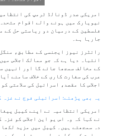
امریکی صدر ڈونالڈ ٹرمپ کی انتظامیہ
نیویارک میں ہونے والے اقوام متحدہ ک
فلسطین کے درمیان دو ریاستی حل کے م
جارہا ہے۔
رائٹرز نیوز ایجنسی کے مطابق، منگل 
انتباہ دیا ہے کہ جو ممالک اجلاس می
کے مخالف سمجھا جائے گا اور انہیں س
عرب کی سفارت کاری کے خلاف سامنے آیا
اجلاس کا مقصد، اسرائیل کی سلامتی ک
یہ بھی پڑھئے: اسرائیلی فوج نے غزہ کے ۹۰؍ فیصد اسکول تباہ کردیئے، ۶۵۸۰۰۰؍ بچے تعلیم سے 
امریکی انتظامیہ نے اپنے کیبل پیغام 
نے کہا کہ وہ اس یو این اجلاس کو غزہ
دہ سمجھتے ہیں۔ کیبل میں مزید لکھا 
ریاست کو یکطرفہ طور پر تسلیم کرے۔ ا