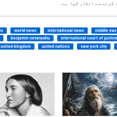
 کرنے سے انکار کیا ہے۔
ws
world news
international news
middle eas
benjamin netanyahu
international court of justic
united kingdom
united nations
new york city