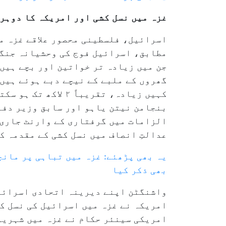
غزہ میں نسل کشی اور امریکہ کا دوہر
گھروں کے ملبے کے نیچے دبے ہوئے ہیں۔
بنجامن نیتن یاہو اور سابق وزیر دفاع
الزامات میں گرفتاری کے وارنٹ جاری 
عدالتِ انصاف میں نسل کشی کے مقدمہ ک
یہ بھی پڑھئے: غزہ میں تباہی پر مان
بھی ذکر کیا
امریکی سینئر حکام نے غزہ میں شہریوں