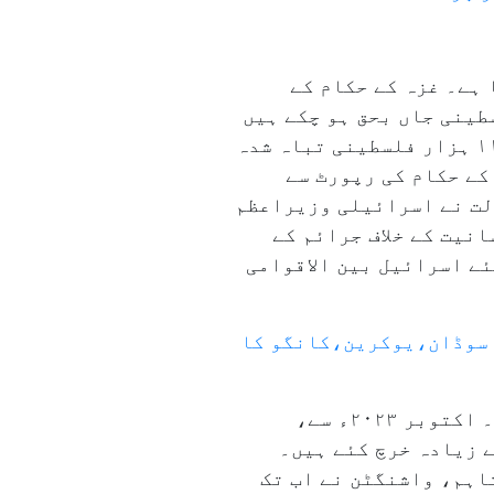
 کی نسل کشی کر رہا ہے۔ غزہ کے حکام کے
ے نتیجے میں اب تک ۵۵ ہزار سے زائد فلسطینی جاں بحق ہو چکے ہیں
جن میں زیادہ تر خواتین اور بچے ہیں۔ فلسطین کی سرکاری نیوز ایجنسی وفا کے مطابق، ۱۱ ہزار فلسطینی تباہ شدہ
کے حکام کی رپورٹ سے
بین الاقوامی فوجداری عدالت نے اسرائیلی وزیراعظم
نیت کے خلاف جرائم کے
ے اسرائیل بین الاقوامی
، سوڈان،یوکرین،کانگو کا
واشنگٹن اپنے دیرینہ اتحادی اسرائیل کو ہر سال ۸ء۳ ارب ڈالر کی فوجی امداد دیتا ہے۔ اکتوبر ۲۰۲۳ء سے،
ی اور پڑوسی ممالک میں جنگ کیلئے ۲۲ ارب ڈالر سے زیادہ خرچ کئے ہیں۔
اہم، واشنگٹن نے اب تک