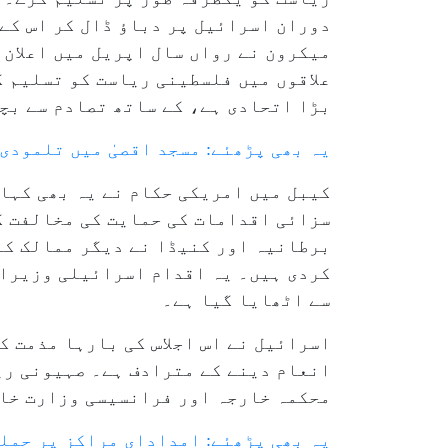
دوران اسرائیل پر دباؤ ڈال کر اس کے
میکرون نے رواں سال اپریل میں اعلان 
علاقوں میں فلسطینی ریاست کو تسلیم ک
بڑا اتحادی ہے، کے ساتھ تصادم سے بچن
یہ بھی پڑھئے: مسجد اقصیٰ میں تلمودی
کیبل میں امریکی حکام نے یہ بھی کہا
کردی ہیں۔ یہ اقدام اسرائیلی وزیراع
سے اٹھایا گیا ہے۔
انعام دینے کے مترادف ہے۔ صہیونی ریا
محکمہ خارجہ اور فرانسیسی وزارت خار
یہ بھی پڑھئے: امدادای مراکز پر حملو