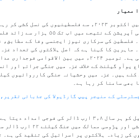
ا معیار
اسرائیل، فلسطینی محصور علاقے غزہ میں اکتوبر ۲۰۲۳ء سے فلسطینیوں
مطابق، اسرائیل فوج کی وحشیانہ جنگی آپریشن ک
 ماہرین کا کہنا ہے کہ اصل ہلاکتوں کی تعداد غزہ 
کہیں زیادہ، تقریباً ۲ لاکھ تک ہو سکتی ہے۔ نومبر ۲۰۲۴ء میں 
 یوآو گیلنٹ کے خلاف غزہ میں جنگی جرائم اور انسا
کئے ہیں۔ غزہ میں وحشیانہ جنگی کارروائیوں کیلئ
ا بھی سامنا کر رہا ہے۔
چسٹرسٹی کے منیجر پیپ گارڈیولا کی جذباتی تقریر
امریکہ نے غزہ میں اسرائیل کی نسل کش
 کی زیادہ ہلاکتوں پر اسرائیل کی تنقید کی ہے۔ ت