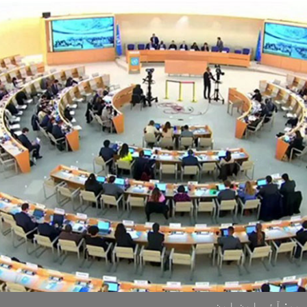
یر: آئی این این