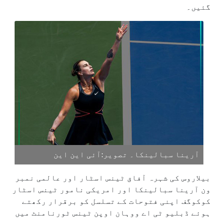
گئیں۔
آرینا سبالینکا۔ تصویر:آئی این این
بیلاروس کی شہرہ آفاق ٹینس اسٹار اور عالمی نمبر
ون آرینا سبالینکا اور امریکی نامور ٹینس اسٹار
کوکوگف اپنی فتوحات کے تسلسل کو برقرار رکھتے
ہوئے ڈبلیو ٹی اے ووہان اوپن ٹینس ٹورنامنٹ میں