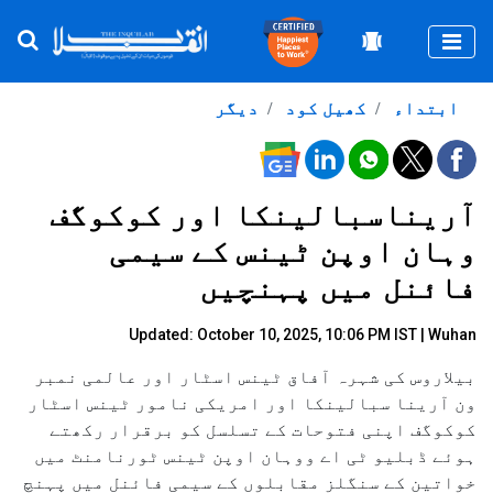
Togg
ابتداء
کھیل کود
دیگر
آریناسبالینکا اور کوکوگف
وہان اوپن ٹینس کے سیمی
فائنل میں پہنچیں
Updated: October 10, 2025, 10:06 PM IST | Wuhan
بیلاروس کی شہرہ آفاق ٹینس اسٹار اور عالمی نمبر
ون آرینا سبالینکا اور امریکی نامور ٹینس اسٹار
کوکوگف اپنی فتوحات کے تسلسل کو برقرار رکھتے
ہوئے ڈبلیو ٹی اے ووہان اوپن ٹینس ٹورنامنٹ میں
خواتین کے سنگلز مقابلوں کے سیمی فائنل میں پہنچ