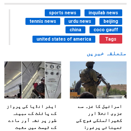
sports news
inquilab news
tennis news
urdu news
beijing
china
coco gauff
united states of america
Tags
متعلقہ خبریں
اسرائیل کا غزہ سے
ایئر انڈیا کی پرواز
جزوی انخلا اور
کے پائلٹ کے مبینہ
کثیرالملکی فوج کی
طور پر نشہ آور مادے
تعیناتی پرغور:
کے ٹیسٹ میں مثبت