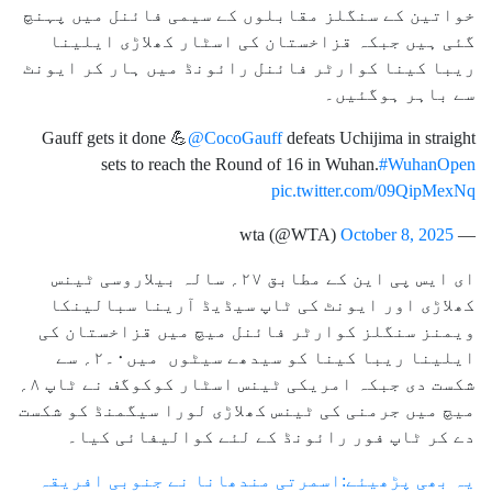
خواتین کے سنگلز مقابلوں کے سیمی فائنل میں پہنچ
گئی ہیں جبکہ قزاخستان کی اسٹار کھلاڑی ایلینا
ریبا کینا کوارٹر فائنل رائونڈ میں ہار کر ایونٹ
سے باہر ہوگئیں۔
Gauff gets it done 💪
@CocoGauff
defeats Uchijima in straight
sets to reach the Round of 16 in Wuhan.
#WuhanOpen
pic.twitter.com/09QipMexNq
October 8, 2025
— wta (@WTA)
ای ایس پی این کے مطابق ۲۷؍ سالہ بیلاروسی ٹینس
کھلاڑی اور ایونٹ کی ٹاپ سیڈیڈ آرینا سبالینکا
ویمنز سنگلز کوارٹر فائنل میچ میں قزاخستان کی
ایلینا ریبا کینا کو سیدھے سیٹوں میں۰۔۲؍ سے
شکست دی جبکہ امریکی ٹینس اسٹار کوکوگف نے ٹاپ ۸؍
میچ میں جرمنی کی ٹینس کھلاڑی لورا سیگمنڈ کو شکست
دے کر ٹاپ فور رائونڈ کے لئے کوالیفائی کیا۔
یہ بھی پڑھیئے:اسمرتی مندھانا نے جنوبی افریقہ