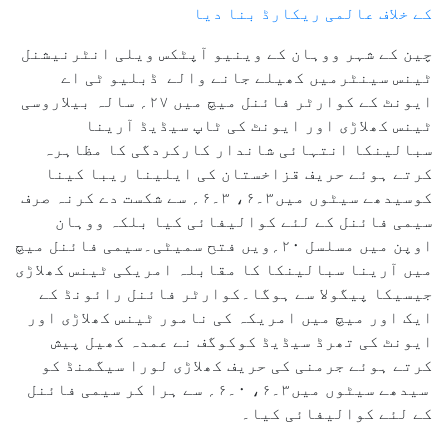
کے خلاف عالمی ریکارڈ بنا دیا
چین کے شہر ووہان کے وینیو آپٹکس ویلی انٹرنیشنل
ٹینس سینٹرمیں کھیلے جانے والے ڈبلیو ٹی اے
ایونٹ کے کوارٹر فائنل میچ میں ۲۷؍ سالہ بیلاروسی
ٹینس کھلاڑی اور ایونٹ کی ٹاپ سیڈیڈ آرینا
سبالینکا انتہائی شاندار کارکردگی کا مظاہرہ
کرتے ہوئے حریف قزاخستان کی ایلینا ریبا کینا
کوسیدھے سیٹوں میں۳۔۶، ۳۔۶؍ سے شکست دے کرنہ صرف
سیمی فائنل کے لئے کوالیفائی کیا بلکہ ووہان
اوپن میں مسلسل ۲۰؍ویں فتح سمیٹی۔سیمی فائنل میچ
میں آرینا سبالینکا کا مقابلہ امریکی ٹینس کھلاڑی
جیسیکا پیگولا سے ہوگا۔کوارٹر فائنل رائونڈ کے
ایک اور میچ میں امریکہ کی نامور ٹینس کھلاڑی اور
ایونٹ کی تھرڈ سیڈیڈ کوکوگف نے عمدہ کھیل پیش
کرتے ہوئے جرمنی کی حریف کھلاڑی لورا سیگمنڈ کو
سیدھے سیٹوں میں۳۔۶، ۰۔۶؍ سے ہرا کر سیمی فائنل
کے لئے کوالیفائی کیا۔