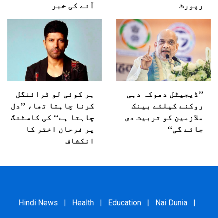
رپورٹ
آنے کی خبر
’’ڈیجیٹل دھوکہ دہی
ہر کوئی لو ٹرائنگل
روکنے کیلئے بینک
کرنا چاہتا تھا، ’’دل
ملازمین کو تربیت دی
چاہتا ہے‘‘ کی کاسٹنگ
جائے گی‘‘
پر فرحان اختر کا
انکشاف
Hindi News
|
Health
|
Education
|
Nai Dunia
|