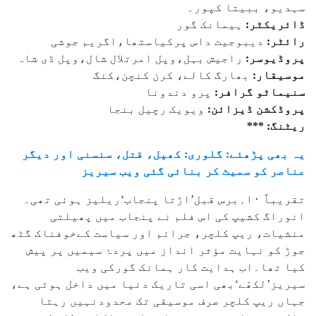
سہدیو، ببیتا کپور۔
ڈائریکٹر:
ہیمانک گور
رائٹر:
دیبوجیت داس پرکیاستھا،اگریم جوشی
پروڈیوسر:
راجیش بہل،وپل امرتلال شال،وپل ڈی شاہ
موسیقار:
بھارگ کالے، کرن کنچن،کنگ
سنیماٹو گرافر:
پرو دندونا
پروڈکشن ڈیزائن:
ویویک رچیل بنجا
ریٹنگ:
***
یہ بھی پڑھئے: گلوری: کھیل، قتل، سنسنی اور دیگر
عناصر کو سمیٹ کر بنائی گئی ویب سیریز
تقریباً ۱۰؍برس قبل’اڑتا پنجاب‘ریلیز ہوئی تھی۔
انوراگ کشیپ کی اس فلم نے پنجاب میں پھیلتی
منشیات، ریپ کلچر، جرائم اور سیاست کےخوفناک گٹھ
جوڑ کو نہایت مؤثر انداز میں پردۂ سیمیں پر پیش
کیا تھا۔اب ہدایت کار ہمانک گورکی ویب
سیریز’لکھّے‘بھی اسی تاریک دنیا میں داخل ہوتی ہے،
جہاں ریپ کلچر صرف موسیقی تک محدودنہیں رہتا