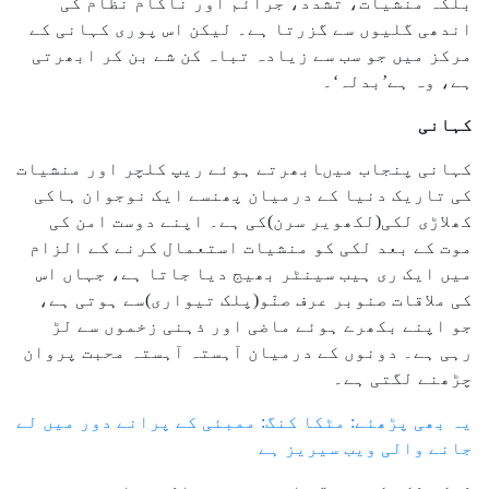
بلکہ منشیات، تشدد، جرائم اور ناکام نظام کی
اندھی گلیوں سے گزرتا ہے۔ لیکن اس پوری کہانی کے
مرکز میں جو سب سے زیادہ تباہ کن شے بن کر ابھرتی
ہے، وہ ہے’بدلہ‘۔
کہانی
کہانی پنجاب میںابھرتے ہوئے ریپ کلچر اور منشیات
کی تاریک دنیا کے درمیان پھنسے ایک نوجوان ہاکی
کھلاڑی لکی(لکھویر سرن)کی ہے۔ اپنے دوست امن کی
موت کے بعد لکی کو منشیات استعمال کرنے کے الزام
میں ایک ری ہیب سینٹر بھیج دیا جاتا ہے، جہاں اس
کی ملاقات صنوبر عرف صنّو(پلک تیواری)سے ہوتی ہے،
جو اپنے بکھرے ہوئے ماضی اور ذہنی زخموں سے لڑ
رہی ہے۔ دونوں کے درمیان آہستہ آہستہ محبت پروان
چڑھنے لگتی ہے۔
یہ بھی پڑھئے: مٹکا کنگ: ممبئی کے پرانے دور میں لے
جانے والی ویب سیریز ہے