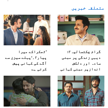
متعلقہ خبریں
گرام چکتسالیہ۲:
’ٹھکراکے میرا
دیہی زندگی پر مبنی
پیار۲؍‘پہلے سیزن سے
سادہ اور دلکش
آگے کی کہانی پیش
اندازپر مبنی کہانی
کرتی ہے