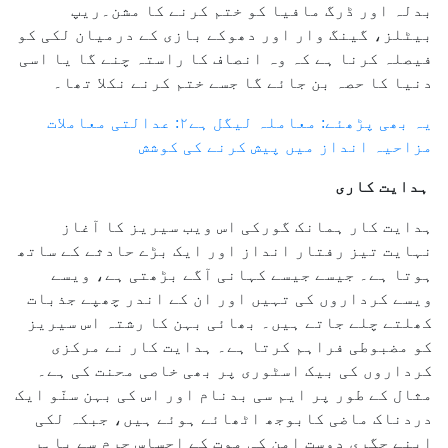
بدلہ اور ڈرگ مافیا کو ختم کرنے کا مشن۔ریپ
بیٹلز، گینگ وار اور دھوکے بازی کے درمیان لکی کو
فیصلہ کرنا ہے کہ وہ انصاف کا راستہ چنے گا یا اسی
دنیا کا حصہ بن جائے گا جسے ختم کرنے نکلا تھا۔
یہ بھی پڑھئے: معاملہ لیگل ہے۲: عدالتی معاملات
مزاحیہ انداز میں پیش کرنے کی کوشش
ہدایت کاری
ہدایت کار ہمانک گورکی اس ویب سیریز کا آغاز
نہایت تیز رفتار انداز اور ایک بڑے حادثے کے ساتھ
ہوتا ہے۔ جیسے جیسے کہانی آگے بڑھتی ہے، ویسے
ویسے کرداروں کی تہیں اور ان کے اندر چھپے جذبات
کھلتے چلے جاتے ہیں۔ بھائی بہن کا رشتہ اس سیریز
کو مضبوطی فراہم کرتا ہے۔ ہدایت کار نے مرکزی
کرداروں کی بیک اسٹوری پر بھی خاصی محنت کی ہے۔
مثال کے طور پر ایم سی بدنام اور اس کی بہن سنّو ایک
دردناک ماضی کابوجھ اٹھائے ہوئے ہیں، جبکہ لکی
اپنے جگری دوست امن کی موت کے احساسِ جرم سے باہر