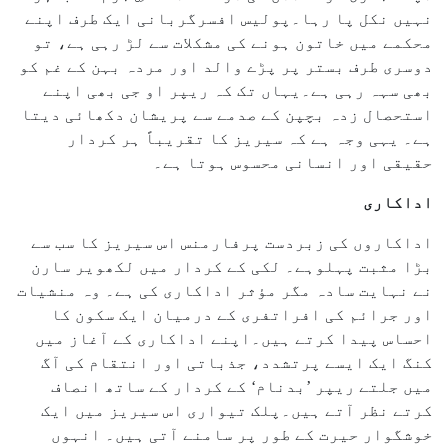
نہیں نکل پا رہا۔پولیس افسرگربانی ایک طرف اپنے
محکمے میں خاتون ہونے کی مشکلات سے لڑ رہی ہے، تو
دوسری طرف بستر پر پڑے والد اور مردہ بہن کے غم کو
بھی سہہ رہی ہے۔یہاں تک کہ ریپر او جی بھی اپنے
استحصال زدہ بچپن کے صدمے سے پریشان دکھائی دیتا
ہے۔ یہی وجہ ہے کہ سیریز کا تقریباً ہر کردار
حقیقی اور انسانی محسوس ہوتا ہے۔
اداکاری
اداکاروں کی زبردست پرفارمنس اس سیریز کا سب سے
بڑا مثبت پہلوہے۔ لکی کے کردار میں لکھویر سارن
نے نہایت سادہ مگر مؤثر اداکاری کی ہے۔ وہ منشیات
اور جرائم کی افراتفری کے درمیان ایک سکون کا
احساس پیدا کرتے ہیں۔اپنے اداکاری کے آغاز میں
کنگ ایک ایسے پرتشدد، جذباتی اور انتقام کی آگ
میں جلتے ریپر ’بدنام‘ کے کردار کے ساتھ انصاف
کرتے نظر آتے ہیں۔پلک تیواری اس سیریز میں ایک
خوشگوار حیرت کے طور پر سامنے آتی ہیں۔ انہوں