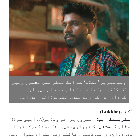
ویب سیریز ’لکھّے‘ کے ایک منظر میں مشہور ریپر
’کنگ‘ کو دیکھا جا سکتا ہے جو اس میں ایک
کردار ادا کر رہے ہیں۔ تصویر: آئی این این
لُکھّے (Lukkhe)
اسٹریمنگ ایپ:
امیزون پرائم ویڈیو(۸؍ایپی سوڈ)
اسٹار کاسٹ:
پلک تیواری،شیوانکت سنگھ،کرتیکا
بھردواج، راشی کھنہ، عائشہ رضا مشرا،نکول روشن