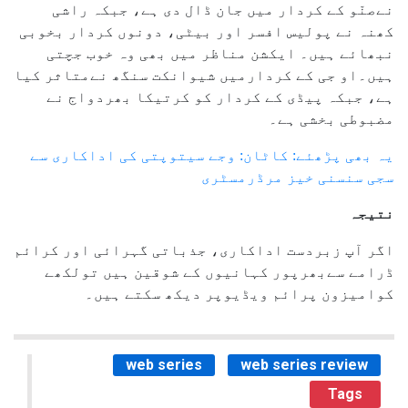
نےصنّو کے کردار میں جان ڈال دی ہے، جبکہ راشی
کھنہ نے پولیس افسر اور بیٹی، دونوں کردار بخوبی
نبھائے ہیں۔ ایکشن مناظر میں بھی وہ خوب جچتی
ہیں۔او جی کے کردارمیں شیوانکت سنگھ نےمتاثر کیا
ہے، جبکہ پیڈی کے کردار کو کرتیکا بھردواج نے
مضبوطی بخشی ہے۔
یہ بھی پڑھئے: کاٹان: وجے سیتوپتی کی اداکاری سے
سجی سنسنی خیز مرڈرمسٹری
نتیجہ
اگر آپ زبردست اداکاری، جذباتی گہرائی اور کرائم
ڈرامے سےبھرپور کہانیوں کے شوقین ہیں تولکھے
کوامیزون پرائم ویڈیوپر دیکھ سکتے ہیں۔
web series
web series review
Tags