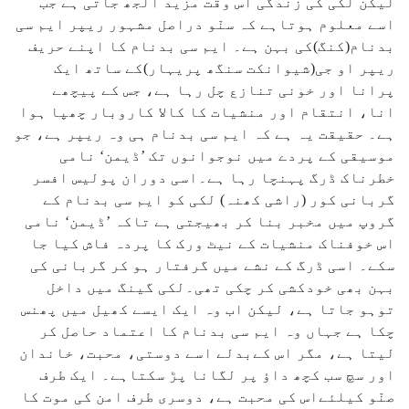
لیکن لکی کی زندگی اس وقت مزید الجھ جاتی ہے جب
اسے معلوم ہوتاہے کہ سنّو دراصل مشہور ریپر ایم سی
بدنام(کنگ)کی بہن ہے۔ ایم سی بدنام کا اپنے حریف
ریپر او جی(شیوانکت سنگھ پریہار)کے ساتھ ایک
پرانا اور خونی تنازع چل رہا ہے، جس کے پیچھے
انا، انتقام اور منشیات کا کالا کاروبار چھپا ہوا
ہے۔ حقیقت یہ ہے کہ ایم سی بدنام ہی وہ ریپر ہے، جو
موسیقی کے پردے میں نوجوانوں تک ’ڈیمن‘ نامی
خطرناک ڈرگ پہنچا رہا ہے۔اسی دوران پولیس افسر
گربانی کور (راشی کھنہ) لکی کو ایم سی بدنام کے
گروپ میں مخبر بنا کر بھیجتی ہے تاکہ ’ڈیمن‘ نامی
اس خوفناک منشیات کے نیٹ ورک کا پردہ فاش کیا جا
سکے۔ اسی ڈرگ کے نشے میں گرفتار ہو کر گربانی کی
بہن بھی خودکشی کر چکی تھی۔لکی گینگ میں داخل
توہو جاتا ہے، لیکن اب وہ ایک ایسے کھیل میں پھنس
چکا ہے جہاں وہ ایم سی بدنام کا اعتماد حاصل کر
لیتا ہے، مگر اس کےبدلے اسے دوستی، محبت، خاندان
اور سچ سب کچھ داؤ پر لگانا پڑ سکتاہے۔ ایک طرف
صنّو کیلئےاس کی محبت ہے، دوسری طرف امن کی موت کا