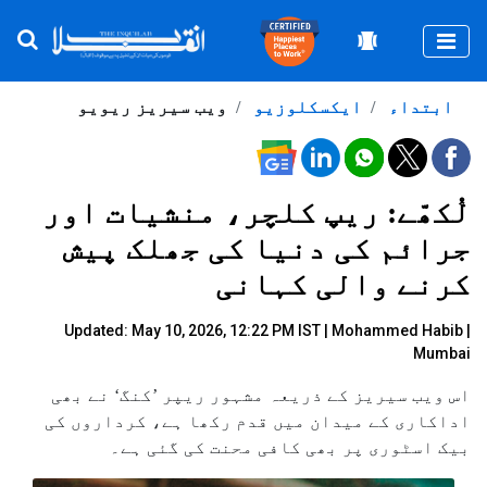
Togg
ابتداء
ایکسکلوزیو
ویب سیریز ریویو
لُکھّے: ریپ کلچر، منشیات اور
جرائم کی دنیا کی جھلک پیش
کرنے والی کہانی
Updated: May 10, 2026, 12:22 PM IST |
Mohammed Habib |
Mumbai
اس ویب سیریز کے ذریعہ مشہور ریپر ’کنگ‘ نے بھی
اداکاری کے میدان میں قدم رکھا ہے، کرداروں کی
بیک اسٹوری پر بھی کافی محنت کی گئی ہے۔