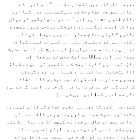
حقیقۃ الزکاۃ میں لکھا ہے کہ ــ’’بنو امیہ کے
زمانہ میں جب نظامِ خلافت ملوکیت میں بدل گیا اور
حکام ظلم و تشدد پر اتر آئے تو بعض لوگوں کو خیال
ہوا کہ ایسے لوگ ہماری زکوٰۃکے مستحق کیوں سمجھے
جائیں ؟ لیکن تمام صحابہ نے یہی فیصلہ کیا کہ
زکوٰۃانہی کو دینی چاہئے۔ یہ کسی نے نہیں کہا کہ
خود اپنے ہاتھ سے جہاں دل کہے خرچ کر ڈالو۔حضرت
عبداللہ ابن عمرؓ سے ایک شخص نے پوچھا : اب
زکوٰۃکسے دیں ؟ کہا : وقت کے حاکموں کو۔اس نے کہا :
اذا یتخذون بھا ثیابا و طیبا ۔ وہ تو زکوٰۃکے
پیسوں سے اپنے لئے کپڑے اور خوشبو کا انتظام
کرلیں گے۔آپ نے فرمایا کہ اگرچہ وہ ایسا کرتے ہوں
مگر دو انہی کو ( ابن ابی شیبہ )
کیونکہ زکوٰۃ کا معاملہ بغیر نظام کے قائم نہیں رہ
سکتااور حضرت سعد بن ابی وقاص رضی اللہ عنہ کی
روایت میں تو صاف موجود ہے کہجب تک وہ نماز پڑھتے
ہیں زکوٰۃ انہی کو دیتے رہو ۔لیکن افسوس ہے کہ
مسلمان بتدریج اس نظام کی اہمیت سے غافل ہوتے