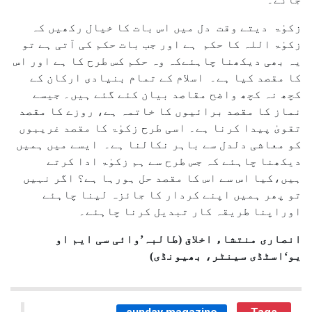
زکوٰۃ دیتے وقت دل میں اس بات کا خیال رکھیں کہ
زکوٰۃ اللہ کا حکم ہے اور جب بات حکم کی آتی ہے تو
یہ بھی دیکھنا چاہئےکہ وہ حکم کس طرح کا ہے اور اس
کا مقصد کیا ہے۔ اسلام کے تمام بنیادی ارکان کے
کچھ نہ کچھ واضح مقاصد بیان کئے گئے ہیں۔ جیسے
نماز کا مقصد برائیوں کا خاتمہ ہے، روزے کا مقصد
تقویٰ پیدا کرنا ہے۔ اسی طرح زکوٰۃ کا مقصد غریبوں
کو معاشی دلدل سے باہر نکالنا ہے۔ ایسے میں ہمیں
دیکھنا چاہئے کہ جس طرح سے ہم زکوٰۃ ادا کرتے
ہیں،کیا اس سے اس کا مقصد حل ہورہا ہے؟ اگر نہیں
تو پھر ہمیں اپنے کردار کا جائزہ لینا چاہئے
اوراپنا طریقہ کار تبدیل کرنا چاہئے۔
انصاری منتشاء اخلاق (طالبہ’وائی سی ایم او
یو‘اسٹڈی سینٹر، بھیونڈی)