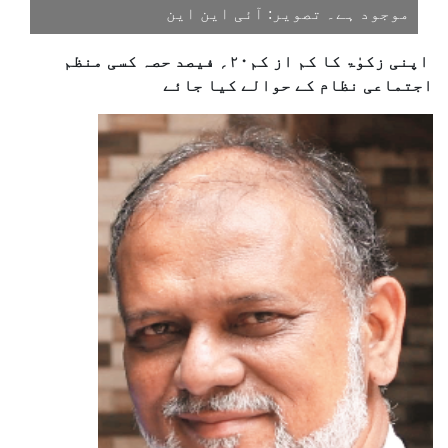
موجود ہے۔ تصویر: آئی این این
اپنی زکوٰۃ کا کم از کم۲۰؍ فیصد حصہ کسی منظم
اجتماعی نظام کے حوالے کیا جائے