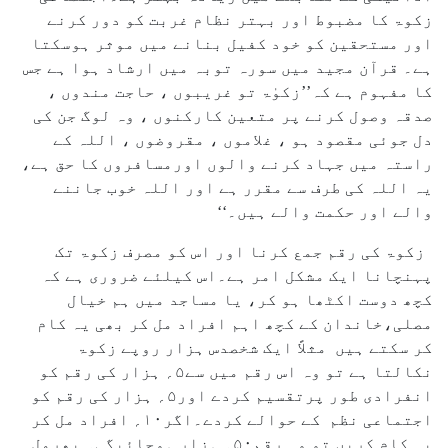
زکوۃ کا مضبوط اور بہتر نظام غربت کو دور کرنے
اور مستحقین کو خود کفیل بنانے میں موثر ہوسکتا
ہے۔ قرآن مجید میں سورہ توبہ میں ارشاد ہوا ہے جس
کا مفہوم ہے کہ’’زکوٰۃ تو غریبوں ، حاجت مندوں ،
صدقہ وصول کرنے پر متعین کارکنوں ، وہ لوگ جن کی
دل جوئی مقصود ہو ، غلاموں ، مقروضوں ، اللہ کے
راستہ میں جہاد کرنے والوں اورمسافروں کا حق ہے،
یہ اللہ کی طرف سے مقرر ہے اور اللہ خوب جاننے
والے اور حکمت والے ہیں۔‘‘
زکوۃ کی رقم جمع کرنا اور اس کو مصرف زکوۃ تک
پہنچانا ایک مشکل امر ہے۔اس کیلئے ضروری ہے کہ
کچھ دوست اکٹھا ہو کر، یا مساجد میں ہم خیال
مصلی،خاندان کے کچھ اہم افراد مل کر بھی یہ کام
کر سکتے ہیں مثلاً ایک شخصدس ہزار روپے زکوۃ
نکالتا ہے تو وہ اس رقم میں سے۵؍ ہزار کی رقم کو
انفرادی طور پرتقسیم کردے اور۵؍ ہزار کی رقم کو
اجتماعی نظم کے حوالے کردے۔اگر۱۰؍ افراد مل کر
یہ کام کریں تو وہ رقم۵۰؍ ہزار ہوجائیگی۔ پھرمل