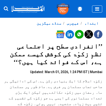
Togg
ابتداء
فیچرس
سنڈے میگزین
’’انفرادی سطح پر اجتماعی
نظمِ زکوٰۃ کی کوشش کیسے ممکن
ہے، اس کے فوائد کیا ہیں؟‘‘
Updated: March 01, 2026, 1:24 PM IST | Mumbai
زکوٰۃ اسلام کا ایک بنیادی رکن ہے۔اس کی ادائیگی ہر
صاحب نصاب مسلمان پر فرض ہے۔عام طور پر مسلمان
ماہ رمضان میں زکوٰۃ نکالتےہیں لیکن ایک بڑی
تعداد مسلمانوں کی ایسی ہے جو زکوٰۃ کی تقسیم کے
تئیں بہت زیادہ سنجیدہ نہیں ہوتی۔ زکوٰۃ کے