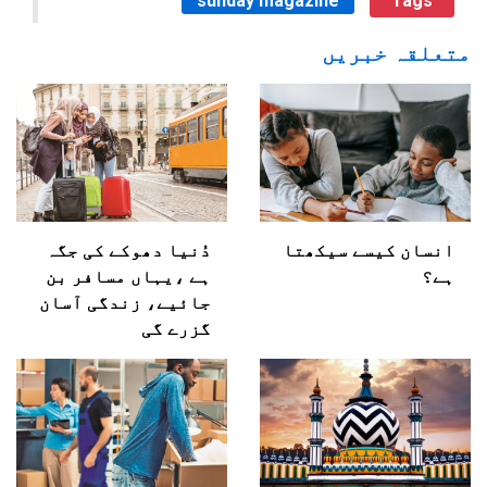
sunday magazine
Tags
متعلقہ خبریں
انسان کیسے سیکھتا
دُنیا دھوکے کی جگہ
ہے؟
ہے ،یہاں مسافر بن
جائیے، زندگی آسان
گزرے گی