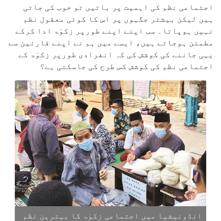
اجتماعی نظم کی اہمیت پر باتیں تو خوب کی جاتی
ہیں لیکن بیشتر جگہوں پر اس کا کوئی معقول نظم
نہیں ہوپاتا۔ سب اپنے اپنے طورپر زکوٰۃ ادا کرکے
مطمئن ہوجاتے ہیں، ایسے میں ہم نے اپنے قارئین سے
یہی جاننے کی کوشش کی کہ انفرادی طورپر زکوٰۃ کے
اجتماعی نظم کی کوشش کس طرح کی جاسکتی ہے؟
انڈونیشیا میں اجتماعی زکوٰۃ کا بہترین نظم