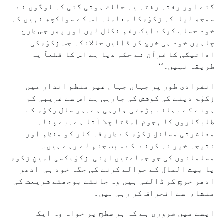
گئے اور رفتہ رفتہ یہ حالت ہوتی گئی کہ لوگوں نے
سمجھ لیا کہ زکوٰۃکا معاملہ اس کے سواکچھ نہیں کہ
خود حساب کرکے ایک رقم نکال لیں اور پھر جس طرح
چاہیں خود ہی خرچ کر ڈالیں حالانکہ جس زکوٰۃکی
ادائیگی کا قرآن نے حکم دیا ہے اس کا قطعاً یہ
طریقہ نہیں۔‘‘
انفرادی طور پر جہاں جہاں غیر منظم انداز میں
زکوٰۃ دینے کی کوشش کی جارہی ہے اس سے غریبی کم
ہونے کے بجائے بڑھتی جارہی ہے۔ہر سال زکوٰۃ کے
طلبگاروں کا ہجوم امڈتا چلا آتا ہے۔بے پناہ
معاشرتی مسائل زکوٰۃ کے طریقہ کار کو منظم اور
نتیجہ خیر نہ کرنے کے سبب جنم لے رہے ہیں۔
مسلمانوں کی جو جماعتیں اپنی زکوٰۃکسی امینِ زکوۃ
یا بیت المال کے حوالے کرنے کی جگہ خود ہی ادھر
ادھر خرچ کر ڈالتی ہیں وہ جانتے بوجھتے شریعت کی
منشاء سے انحراف کر رہی ہیں۔
ایسے میں ضروری ہے کہ ہر سطح پر خواہ وہ ایک