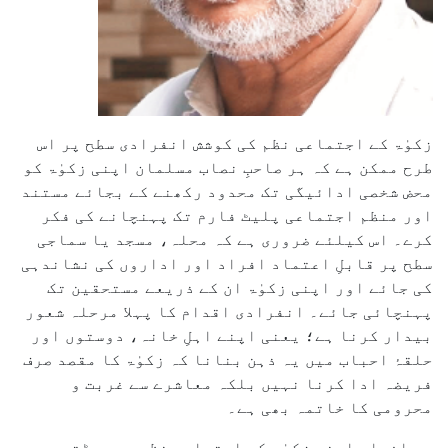
زکوٰۃ کے اجتماعی نظم کی کوشش انفرادی سطح پر اس
طرح ممکن ہے کہ ہر صاحبِ نصاب مسلمان اپنی زکوٰۃ کو
محض شخصی ادائیگی تک محدود رکھنے کے بجائے مستند
اور منظم اجتماعی پلیٹ فارم تک پہنچانے کی فکر
کرے۔ اس کیلئے ضروری ہے کہ محلہ، مسجد یا سماجی
سطح پر قابلِ اعتماد افراد اور اداروں کی نشاندہی
کی جائے اور اپنی زکوٰۃ ان کے ذریعے مستحقین تک
پہنچائی جائے۔ انفرادی اقدام کا پہلا مرحلہ شعور
بیدار کرنا ہے؛ یعنی اپنے اہلِ خانہ، دوستوں اور
حلقۂ احباب میں یہ ذہن بنانا کہ زکوٰۃ کا مقصد صرف
فریضہ ادا کرنا نہیں بلکہ معاشرے سے غربت و
محرومی کا خاتمہ بھی ہے۔
جب افراد اپنی زکوٰۃ کو اجتماعی نظم سے جوڑتے ہیں