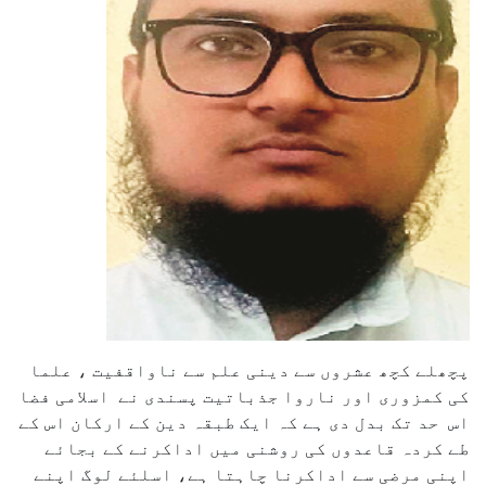
پچھلے کچھ عشروں سے دینی علم سے ناواقفیت ، علما
کی کمزوری اور ناروا جذباتیت پسندی نے اسلامی فضا
اس حد تک بدل دی ہے کہ ایک طبقہ دین کے ارکان اس کے
طے کردہ قاعدوں کی روشنی میں اداکرنے کے بجائے
اپنی مرضی سے اداکرنا چاہتا ہے، اسلئے لوگ اپنے