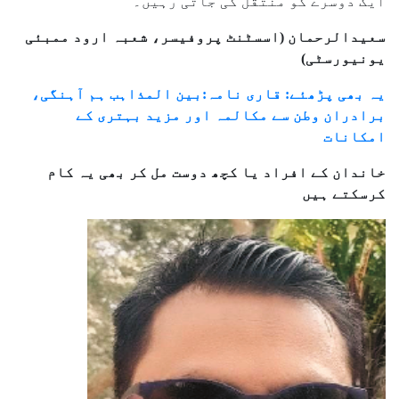
ایک دوسرے کو منتقل کی جاتی رہیں۔
سعیدالرحمان (اسسٹنٹ پروفیسر، شعبہ ارود ممبئی
یونیورسٹی)
یہ بھی پڑھئے: قاری نامہ:بین المذاہب ہم آہنگی،
برادران وطن سے مکالمہ اور مزید بہتری کے
امکانات
خاندان کے افراد یا کچھ دوست مل کر بھی یہ کام
کرسکتے ہیں