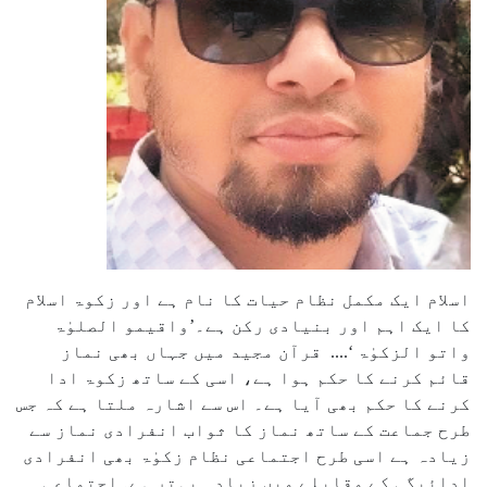
اسلام ایک مکمل نظام حیات کا نام ہے اور زکوۃ اسلام
کا ایک اہم اور بنیادی رکن ہے۔’واقیمو الصلوٰۃ
واتو الزکوٰۃ ‘.... قرآن مجید میں جہاں بھی نماز
قائم کرنے کا حکم ہوا ہے، اسی کے ساتھ زکوۃ ادا
کرنے کا حکم بھی آیا ہے۔ اس سے اشارہ ملتا ہے کہ جس
طرح جماعت کے ساتھ نماز کا ثواب انفرادی نماز سے
زیادہ ہے اسی طرح اجتماعی نظام زکوٰۃ بھی انفرادی
ادائیگی کے مقابلے میں زیادہ بہتر ہے۔اجتماعی