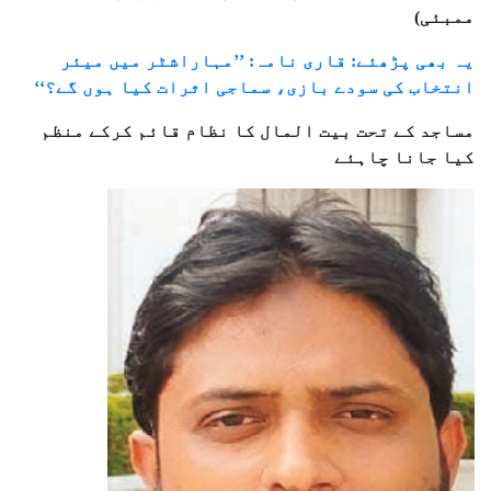
ممبئی)
یہ بھی پڑھئے: قاری نامہ: ’’مہاراشٹر میں میئر
انتخاب کی سودے بازی، سماجی اثرات کیا ہوں گے؟‘‘
مساجد کے تحت بیت المال کا نظام قائم کرکے منظم
کیا جانا چاہئے