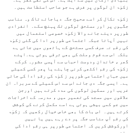
زکوٰۃ ان لوگوں پر فرض ہے جو صاحب استطاعت ہیں۔
زکوٰۃ نکال کر اسے صحیح جگہ دیاجائے تاک وہ مناسب
جگہوں پر اور مستحق لوگوں تک پہنچ سکے۔ انفرادی
طورپر دیئے جانے والا زکوٰۃ خصوصی استعمال میں
نہیں آپاتا جبکہ اجتماعی طورپر ادا کی گئی زکوٰۃ
کی رقم نہ صرف کسی مستحق کے ہاتھوں میں جاتی ہے
بلکہ اس سے قوم وملت کی بھی ترقی ہوتی ہے۔اپنے
گھر ، خاندان ودوست احباب سے آپسی مشورہ کرکے
زکوٰۃ کی رقم اکٹھی کرنی چاہئے یا پھر کسی کمیٹی
میں جہاں اجتماعی طورپر ز کوٰۃ کی رقم ادا کی جاتی
ہے۔ ایسی جگہ دی جائے اس سے اس کمیٹی کے سربراہ ان
غریب اور مسکین لوگوں کی مدد کرتے ہیں اورجن
علاقوں میں مسجد کی تعمیر میں ، مدرسہ کے اخراجات
میں جو کمی بیشی ہوتی ہے اسے مکمل کرنے کی کوشش
کرتے ہیں۔ اس بات کا بھی خاص خیال رکھیں کہ زکوٰۃ
کی رقم آپ مناسب جگہ پر دے رہے ہیں یا نہیں
اورکوشش کریں کہ اجتماعی طورپر ہی رقم ادا کی
جائے۔