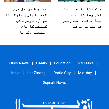
حالات کا تقاضا ہے کہ
فتاوے: نوافل میں
فکرِ رضا کا اعادہ
قعدہ اولیٰ، عقیقہ کا
کیا جائے، اسے رسمی
سوال، دوسرے کی
نہ بنایا جائے
کمپنی کا نام
استعمال کرنا
Hindi News
|
Health
|
Education
|
Nai Dunia
|
Inext
|
Her Zindagi
|
Radio City
|
Mid-day
|
Gujarati News