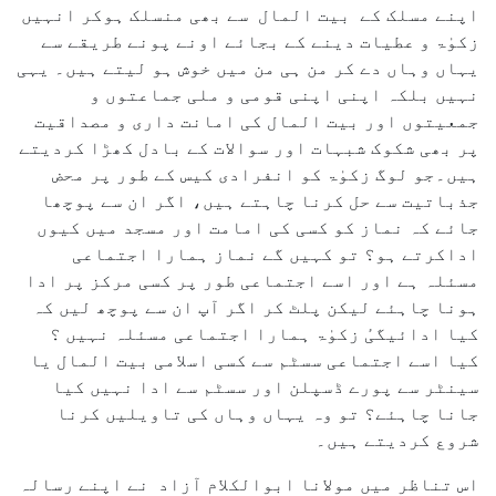
اپنے مسلک کے بیت المال سے بھی منسلک ہوکر انہیں
زکوٰۃ و عطیات دینے کے بجائے اونے پونے طریقے سے
یہاں وہاں دے کر من ہی من میں خوش ہو لیتے ہیں۔ یہی
نہیں بلکہ اپنی اپنی قومی و ملی جماعتوں و
جمعیتوں اور بیت المال کی امانت داری و مصداقیت
پر بھی شکوک شبہات اور سوالات کے بادل کھڑا کردیتے
ہیں۔جو لوگ زکوٰۃ کو انفرادی کیس کے طور پر محض
جذباتیت سے حل کرنا چاہتے ہیں، اگر ان سے پوچھا
جائے کہ نماز کو کسی کی امامت اور مسجد میں کیوں
اداکرتے ہو؟ تو کہیں گے نماز ہمارا اجتماعی
مسئلہ ہے اور اسے اجتماعی طور پر کسی مرکز پر ادا
ہونا چاہئے لیکن پلٹ کر اگر آپ ان سے پوچھ لیں کہ
کیا ادائیگیٔ زکوٰۃ ہمارا اجتماعی مسئلہ نہیں ؟
کیا اسے اجتماعی سسٹم سے کسی اسلامی بیت المال یا
سینٹر سے پورے ڈسپلن اور سسٹم سے ادا نہیں کیا
جانا چاہئے؟ تو وہ یہاں وہاں کی تاویلیں کرنا
شروع کردیتے ہیں۔
اس تناظر میں مولانا ابوالکلام آزاد نے اپنے رسالہ