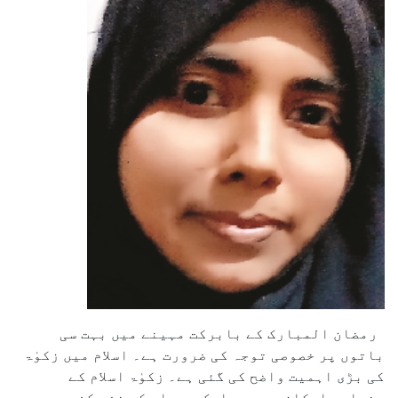
رمضان المبارک کے بابرکت مہینے میں بہت سی
باتوں پر خصوصی توجہ کی ضرورت ہے۔ اسلام میں زکوٰۃ
کی بڑی اہمیت واضح کی گئی ہے۔ زکوٰۃ اسلام کے
بنیادی ارکان میں سے ایک ہے۔ اس کی نفی کفر ہے۔