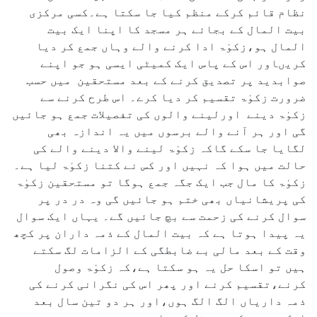
نظام قائم کرکے منظم کیا جا سکتا ہے۔کسی مرکزی
بیت المال کے بجائے ہر مسجد کا اپنا ایک بیت
المال ہو،زکوٰۃ ادا کرنے والے وہاں جمع کر دیا
کریںاور اس کے پاس ایک کمیٹی ایسی ہو جو اپنے
صوابدید پر تصدیق کرنے کے بعد مستحقین میں حسب
ضرورت زکوٰۃ تقسیم کر دیا کرے۔ اس طرح کرنے سے
زکوٰۃ دینے اورلینے والوں کی تفصیلات جمع ہو جائیں
گی اور ہر آنے والے برسوں میں یہ اندازہ بھی
لگایا جا سکے گاکہ زکوٰۃ لینے والا دینے والے کی
حالت میں ہوا کہ نہیں اور کس نے کتنا زکوٰۃ لیا ہے۔
زکوٰۃ کا مال جب ایک جگہ جمع ہوگا تو مستحقین زکوٰۃ
کی پریشانیاں بھی ختم ہو جائیں گی وہ در در پر
سوال کرنے کی زحمت سے بچ جائیں گے۔ یہاں ایک سوال
یہ پیدا ہوتا ہے کہ بیت المال کے ذمہ داران پر کچھ
وقت کے بعد مالی بے ضابطگی کے الزامات لگ سکتے
ہیں تو اسکا حل یہ ہو سکتا ہے،کہ زکوٰۃ وصول
کرنے،تقسیم کرنے اور پھر اس کی نگرانی کرنے کی
ذمہ داریاں الگ الگ ہوں،اور ہر دو تین سال بعد