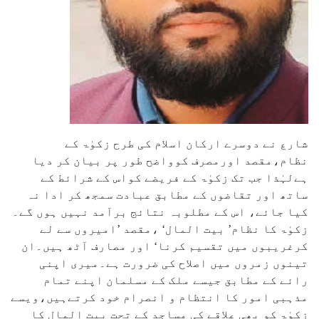
شارع نے دوسرے ارکان اسلام کی طرح زکوٰۃ کے
نظام،مقصد اورمصرف کوواضح طور پر بیان کر دیا
ہےلہٰذا جب تک زکوٰۃ کے فریضے کواس کے شرائط کے
ساتھ اور تقاضوں کے مطابق عبادت سمجھ کر ادا نہ
کیا جائے، اس کے مطلوبہ نتائج برآمد نہیں ہوں گے۔
زکوٰۃ کا نظام’ بیت المال‘ ،مقصد ’امیروں سے لے
کرغریبوں میں تقسیم کرنا‘ اور مصارف آٹھ ہیں۔ان
تینوں زمروں میں اصلاح کی ضرورت ہے۔میری اپنی
رائے کے مطابق جیسے ملک کے مسلمان اپنے تمام
مذہبی امور کا انتظام و انصرام خود کرتےہیں،ویسے
زکوٰۃ کو بھی علاقے کی مساجد کے تحت بیت المال کا