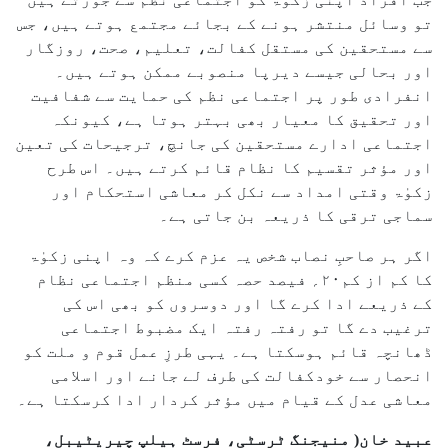
تو وسائل منتشر ہونے کے بجائے مجتمع ہوتے ہیں، جس
سے مستحقین کی مستقل کفالت، تعلیم، صحت، روزگار
اور بحالی جیسے دیرپا منصوبے ممکن ہوتے ہیں۔
انفرادی طور پر اجتماعی نظم کی حمایت سے شفافیت
اور تحقیق کا معیار بھی بہتر ہوتا ہے، کیونکہ
اجتماعی ادارے مستحقین کی جانچ، ترجیحات کی تعین
اور مؤثر تقسیم کا نظام قائم کرتے ہیں۔ اس طرح
زکوٰۃ وقتی امداد سے نکل کر معاشی استحکام اور
سماجی ترقی کا ذریعہ بن جاتی ہے۔
اگر ہر صاحبِ نصاب شخص یہ عزم کرے کہ وہ اپنی زکوٰۃ
کا کم از کم۲۰؍ فیصد حصہ کسی منظم اجتماعی نظام
کے ذریعے ادا کرے گا اور دوسروں کو بھی اس کی
ترغیب دے گا تو رفتہ رفتہ ایک مضبوط اجتماعی
ڈھانچہ قائم ہوسکتا ہے۔ یہی طرزِ عمل قوم و ملت کو
انحصار سے خودکفالت کی طرف لے جانے اور اسلامی
معاشی عدل کے قیام میں مؤثر کردار ادا کرسکتا ہے۔
عبید خان( منیجنگ ٹرسٹی، فرسٹ ہیلپ چیریٹیبل،