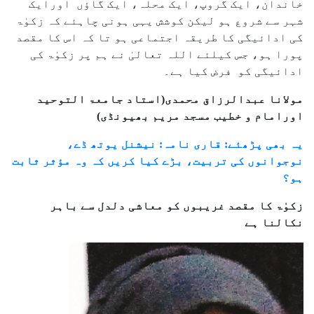
خاندان، ایک گروپ، ایک محلہ، ایک گاؤں اورایک
شہر سے شروع ہو لیکن کوشش یہی ہونی چاہئے کہ زکوٰۃ
کی ادائیگی کا طریقہ اجتماعی ہو تا کہ اس کا مقصد
پورا ہو، جس کیلئے اللہ تعالیٰ نے ہم پر زکوٰۃ کی
ادائیگی کو فرض کیا ہے۔
مولانا عبدالرزاق محمدی(استاد جامعۃ التوحید
اورامام و خطیب مسجد مریم بھیونڈی)
یہ بھی پڑھئے: قاری نامہ: نیشنل یوتھ ڈے،
نوجوانوں کی تربیت، بڑے کیا کریں کہ وہ مؤثر ثابت
ہو؟
زکوٰۃ کا مقصد غریبوں کو معاشی دلدل سے باہر
نکالنا ہے