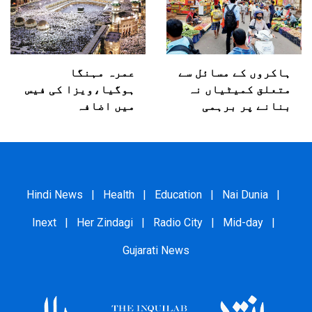
ہاکروں کے مسائل سے
عمرہ مہنگا
متعلق کمیٹیاں نہ
ہوگیا،ویزا کی فیس
بنانے پر برہمی
میں اضافہ
Hindi News
|
Health
|
Education
|
Nai Dunia
|
Inext
|
Her Zindagi
|
Radio City
|
Mid-day
|
Gujarati News