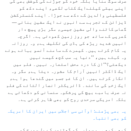
صرف سوگ منایا بلکہ خود کو جوڑنے کی کوشش بھی کی
اپنی بیٹی کیلئےایک کتاب لکھی، اپنے دکھ کو
فلسطینی والدین کے دکھ سے جوڑا۔ اپنے کنسٹرکشن
ڈیزائن کے تجربے سے انہوں نے ایک مشین بنائی —
گھاس کاٹنے والی مشین جیسی، مگر بڑی پیچ دار
کھرپی کے ساتھ جو روز زمین کھودتی ہے۔ اگرچہ
انہیں شدید ریڑھ کی ہڈی کی تکلیف ہے، وہ روزانہ
یہ کام کرتے ہیں۔ کیمرے کے سامنے آنسو بہاتے ہوئے
وہ کہتے ہیں، ’’دنیا یہ سب کچھ کیسے نہیں
دیکھتی؟‘‘ان کا درد محض استعارہ نہیں۔ فلم میں
ایک ڈاکٹر انہیں آرام کا مشورہ دیتا ہے، مگر وہ
انکار کرتے ہیں۔ ان کا غم جسم میں گندھا ہوا ہے،
ایک زخم کی مانند۔ ڈائریکٹر انصار التائے کی فلم
نہ صرف بامبے بیچ کی پرشکوہ سنسانی کو دکھاتی ہے
بلکہ امریکی سرحدی روح کو بھی ظاہر کرتی ہے۔
یہ بھی پڑھئے: اوآئی سی اجلاس میں ایران کا امریکہ
کو بھی انتباہ
کبھی کبھی ہم سمارہ کو گھٹنوں کے بل سورج کو