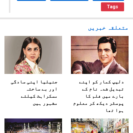
Tags
متعلقہ خبریں
دلیپ کمار کو اپنے
جنیلیا اپنی سادگی
تبدیل شدہ نام کے
اور بے ساختہ
بارے میں فلم کا
مسکراہٹ کیلئے
پوسٹر دیکھ کر معلوم
مشہور ہیں
ہوا تھا