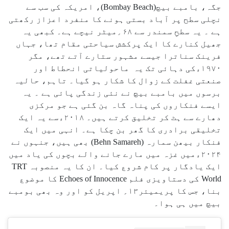
جگہ، بامبے بیچ(Bombay Beach)، امریکہ کی سب سے
نچلی سطح پر آباد بستی ہونے کا منفرد اعزاز رکھتی
ہے ۔ یہ سطحِ سمندر سے ۶۸؍میٹر نیچے ہے۔ کبھی یہ
جھیل کنارے کا ایک پرکشش سیاحتی مقام تھا، جہاں
فرینک سناترا جیسے مشہور ستارے آتے تھے، مگر
۱۹۷۰ءکی دہائی تک یہ ماحولیاتی انحطاط اور
صنعتی غفلت کے زوال کا شکار ہو گیا۔ تاہم، حالیہ
برسوں میں بامبے بیچ نے نئی زندگی پائی ہے ۔ یہ
ایسے فنکاروں کی پناہ گاہ بن گئی ہے جو مرکزی
دھارے سے ہٹ کر تخلیق کرتے ہیں۔ ۲۰۱۸ءسے یہ ایک
تخلیقی برادری کا گھر بن چکا ہے۔ انہی میں ایک
فنکار بیھن سمارہ (Behn Samareh) بھی ہیں، جنہوں نے
۲۰۲۴ءمیں غزہ میں مارے جانے والے بچوں کی یاد میں
ایک یادگار پر کام شروع کیا۔ ان کا یہ منصوبہ TRT
World کی دستاویزی فلم Echoes of Innocence کا موضوع
بنا، جس کا پریمیئر۱۳؍ اپریل کو اور وہ بھی بومبے
بیچ میں ہی ہوا۔