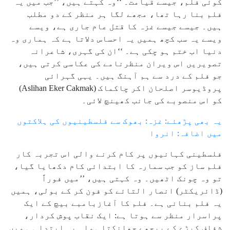
کوئی فلم، جیسے قیامت۔ ‘‘وہ کہتے ہیں، ’’جب میں یہ
فلم بنا رہا تھا، مجھے لگا ہر منظر کے دو مطلب
ہیں۔ جیسے جیسے غزہ کا قتل عام جاری ہے، ویسے
ویسے یہ سب کچھ ہمیں یہ احساس دلاتا ہے کہ ہماری وہ
دنیا اب ختم ہو چکی ہے۔ ‘‘ان کی گہری، شاعرانہ
تصویریں اس ویران منظرنامے کی عکاسی کرتی ہیں،
جو فلم کے درد سے ہم آہنگ ہیں۔ یہی گہرائی
پروڈیوسر اصلحان اکر چاکماک (Aslihan Eker Cakmak)
کو اس منصوبے کی جانب کھینچ لائی۔
یہ بھی پڑھئے: غزہ: بھوک سے فلسطینیوں کی ہلاکتوں
میں اضافہ: انروا
فلسطینی کہانیوں پر کام کرنے والی اس تجربہ کار
فلم ساز کو جب سمارہ کا ابتدائی کام دکھایا گیا،
تو وہ چونک اٹھیں۔ وہ کہتی ہیں، ’’میں فوراً
(ڈائریکٹر) انصار التائے کو فون کر کے بولی، ہمیں
یہ فلم بنانی ہے۔ فلم کا آغازبامبے بیچ کے ایک
پراسرار منظر سے ہوتا ہے: ایک نقاب پوش کردار،
شفاف کپڑے کے پیچھے جھانکتا ہوا۔ یہ ابتدا ہی میں