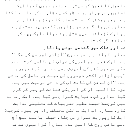
ماحول کا تعین کر دیتی ہے بامبے بیچ گویا ایک
اسٹیج ہے، جہاں ہر منظر کسی مظاہرے کی مانند لگتا
ہے۔ پھر روشنی کے ساتھ فلم کا مرکز بدلتا ہے،
سمارہ کی یادگار، جو ہزاروں گڑھوں پر مشتمل ہے۔
ہر ایک گڑھاغزہ میں قتل ہونے والے ایک بچے کی
نمائندگی کرتا ہے۔
غم اور خاک میں گندھی ہوئی یادگار
سمارہ کیلئے، بامبے بیچ ’’آزادی اور فن کی جگہ‘‘
ہے۔ ایک فقرہ جو امریکی خواب کی عکاسی کرتا ہے،
مگر جس میں طنز کی آمیزش بھی ہے۔ وہ کہتے ہیں،
’’یہی آزادی اکثر دوسروں کی قیمت پر حاصل کی جاتی
ہے۔ ‘‘ان کے فن کی طاقت اس کی ذاتی نوعیت میں ہے۔
غزہ کا المیہ ان کی امریکی شناخت کو چیر کر گزر
گیا ہے اور کچھ نہایت گہرا چھو گیا ہے۔ ایک زمانے
میں کوچیلا جیسے عظیم تقریبات کے تخلیقی ہدایت
کار، سمارہ اب ایک بالکل مختلف راہ پر ہیں۔ کوچیلا
ایک کارپوریٹ تہوار بن چکا، جبکہ بامبے بیچ آج
بھی باغی روح کا امین ہے۔ یہاں آ کر انہوں نے نہ