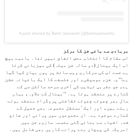
A post shared by Behn Samareh (@behnsamareh)
بربادی سے باغی فن کا مرکز
اس مقام کا انتخاب محض اتفاق نہیں تھا۔ بامبے بیچ
اب ایک بینال (دو سالہ فن میلہ) کی میزبانی کرتا
ہے جسے اس کی سرکاری ویب سائٹ پر یوں بیان کیا گیا
ہے:’’یہ فن، موسیقی، اور فلسفے کا ایک باغیانہ جشن
ہے، جو مغربی تہذیب کی آخری سرحد سالٹن سی کے
کنارے پر منعقد ہوتا ہے۔ ‘‘بینال کے علاوہ، یہاں
سال بھر چھوٹے چھوٹے ثقافتی پروگرام منعقد ہوتے
رہتے ہیں، اور ایک `مستقل مجموعہ بھی جھیل کے
کنارے موجود ہے۔ ان مجموعوں میں پرانی اور ضائع
شدہ اشیاء سے بنائی گئی مجسمہ سازی، جن میں
امریکہ کی پہچان بنے پرانے کاریں بھی شامل ہیں۔