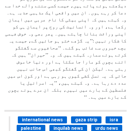
دیکھتے ہوئے پاتے ہیں، جیسے کسی سننے والے خدا سے
دعا کر رہے ہوں۔ ان میں واقعی ایک مذہبی جذبہ ہے۔
وہ کہتے ہیں کہ اپنی بیٹی کا نام عربی میں ایمان
رکھا ہے، اور وہ انسانیت کی روح پر ایمان ہی کو
اپنی وراثت بنانا چاہتے ہیں۔ پھر بھی وہ خوش فہمی
کا شکار نہیں :’’یہ گڑھے ختم ہو جائیں گے، جیسے یہ
بچے خبروں سے غائب ہو گئے۔ ‘‘صحافیوں سے گفتگو
کرتے ہوئے سمارہ کہتے ہیں کہ وہ ’’حیران‘‘ ہیں کہ
اتنے بچوں کو مارا جا سکتا ہے اور دنیا خاموش
رہتی ہے۔ لیکن ان کی گفتگو کبھی اس جانب نہیں
جاتی کہ یہ نسل کشی کیوں ہو رہی ہے اور کون اس میں
مدد دے رہا ہے۔ وہ کہتے ہیں، ’’یہ اسرائیل یا
فلسطین کے بارے میں نہیں، بلکہ ان مرے ہوئے بچوں
کے بارے میں ہے۔ ‘‘
international news
gaza strip
isra
palestine
inquilab news
urdu news