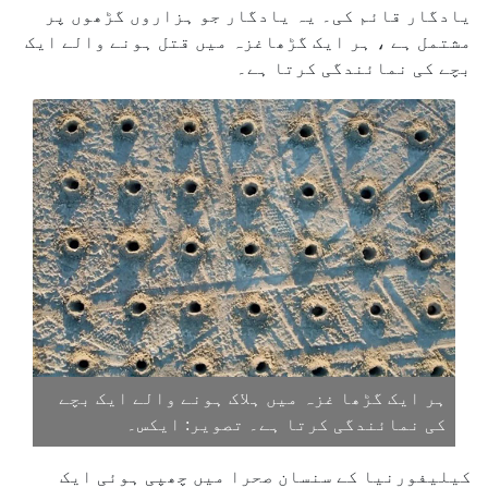
یادگار قائم کی۔ یہ یادگار جو ہزاروں گڑھوں پر
مشتمل ہے ، ہر ایک گڑھاغزہ میں قتل ہونے والے ایک
بچے کی نمائندگی کرتا ہے۔
ہر ایک گڑھا غزہ میں ہلاک ہونے والے ایک بچے
کی نمائندگی کرتا ہے۔ تصویر: ایکس۔
کیلیفورنیا کے سنسان صحرا میں چھپی ہوئی ایک