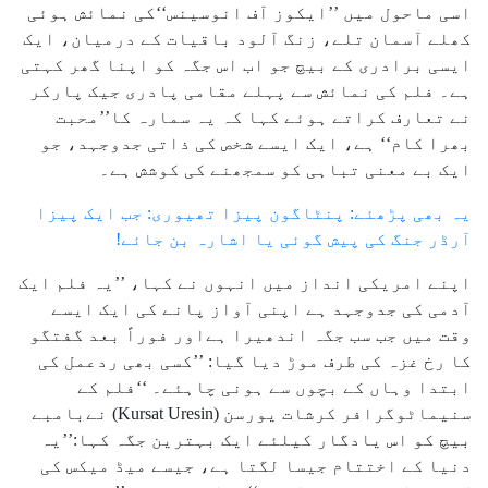
اسی ماحول میں ’’ایکوز آف انوسینس‘‘کی نمائش ہوئی
کھلے آسمان تلے، زنگ آلود باقیات کے درمیان، ایک
ایسی برادری کے بیچ جو اب اس جگہ کو اپنا گھر کہتی
ہے۔ فلم کی نمائش سے پہلے مقامی پادری جیک پارکر
نے تعارف کراتے ہوئے کہا کہ یہ سمارہ کا’’محبت
بھرا کام‘‘ ہے، ایک ایسے شخص کی ذاتی جدوجہد، جو
ایک بے معنی تباہی کو سمجھنے کی کوشش ہے۔
یہ بھی پڑھئے: پنٹاگون پیزا تھیوری: جب ایک پیزا
آرڈر جنگ کی پیش گوئی یا اشارہ بن جائے!
اپنے امریکی انداز میں انہوں نے کہا، ’’یہ فلم ایک
آدمی کی جدوجہد ہے اپنی آواز پانے کی ایک ایسے
وقت میں جب سب جگہ اندھیرا ہےاور فوراً بعد گفتگو
کا رخ غزہ کی طرف موڑ دیا گیا: ’’کسی بھی ردعمل کی
ابتدا وہاں کے بچوں سے ہونی چاہئے۔ ‘‘فلم کے
سنیماٹوگرافر کرشات یورسن (Kursat Uresin) نےبامبے
بیچ کو اس یادگار کیلئے ایک بہترین جگہ کہا:’’یہ
دنیا کے اختتام جیسا لگتا ہے، جیسے میڈ میکس کی