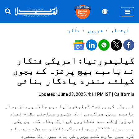
Togg
ابتداء
خبریں
عالم
کیلیفورنیا: امریکی فنکار
نے بامبے بیچ پرغزہ کے بچوں
کیلئے منفرد یادگار بنائی
Updated: June 23, 2025, 4:11 PM IST | California
امریکہ کی ریاست کیلیفورنیا میں واقع ویران بستی
بامبے بیچ، جو کبھی ایک مشہور سیاحتی مقام تھا،
اب زوال کے بعد فنکاروں کی ایک پناہ گاہ بن چکی
ہے۔ یہاں ۲۰۲۴ءمیں امریکی فنکار بیھن سمارہ نے
غزہ میں مارے گئے بچوں کی یاد میں ایک منفرد