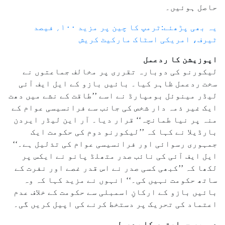
حاصل ہوئیں۔
یہ بھی پڑھئے:ٹرمپ کا چین پر مزید ۱۰۰؍ فیصد
ٹیرف، امریکی اسٹاک مارکیٹ کریش
اپوزیشن کا ردعمل
لیکورنو کی دوبارہ تقرری پر مخالف جماعتوں نے
سخت ردعمل ظاہر کیا۔ بائیں بازو کے ایل ایف آئی
لیڈر مینوئل بومپارڈ نے اسے ’’طاقت کے نشے میں دھت
ایک غیر ذمہ دار شخص کی جانب سے فرانسیسی عوام کے
منہ پر نیا طمانچہ‘‘ قرار دیا۔ آر این لیڈر ایردن
بارڈیلا نے کہا کہ ’’لیکورنو دوم کی حکومت ایک
جمہوری رسوائی اور فرانسیسی عوام کی تذلیل ہے۔‘‘
ایل ایف آئی کی نائب صدر متھلڈ پانو نے ایکس پر
لکھا کہ ’’کبھی کسی صدر نے اس قدر غصے اور نفرت کے
ساتھ حکومت نہیں کی۔‘‘ انہوں نے مزید کہا کہ وہ
بائیں بازو کے ارکانِ اسمبلی سے حکومت کے خلاف عدم
اعتماد کی تحریک پر دستخط کرنے کی اپیل کریں گی۔
دوسری جماعتوں کا ردعمل