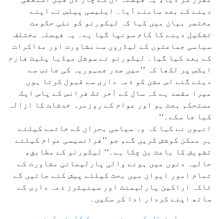
دینے کے بعد سامنے آیا۔ ایلیسی پیلس نے اپنے
مختصر بیان میں کہا کہ لیکورنو کو نئی حکومت
تشکیل دینے کا کام سونپا گیا ہے۔ یہ فیصلہ مختلف
سیاسی جماعتوں کے لیڈروں سے مشاورت اور مذاکرات
کے بعد کیا گیا۔ لیکورنو نے سوشل میڈیا پلیٹ فارم
ایکس پر لکھا کہ ’’میں صدر جمہوریہ کی جانب سے
دیئے گئے اس مشن کو ذمہ داری سے قبول کرتا ہوں
میرا مقصد ہے کہ سال کے آخر تک فرانس کے پاس ایک
مستحکم بجٹ ہو اور عوام کے روزمرہ خدشات کا ازالہ
کیا جا سکے۔‘‘
انہوں نے کہا کہ وہ سیاسی بحران کے خاتمے کیلئے
ہر ممکن کوشش کریں گے، جو ’’فرانسیسی عوام کیلئے
تشویش کا باعث بن چکا ہے۔‘‘ لیکورنو کے مطابق،
حالیہ دنوں میں ہونے والی پارلیمانی مشاورت کے
تمام امور ایوان میں بحث کیلئے پیش کئے جائیں گے
تاکہ اراکین پارلیمنٹ اور سینیٹرز ذمہ داری کے
ساتھ اپنے کردار ادا کر سکیں۔
یہ بھی پڑھئے:ایک ہی دن میں چیک کلیئر کرنے میں