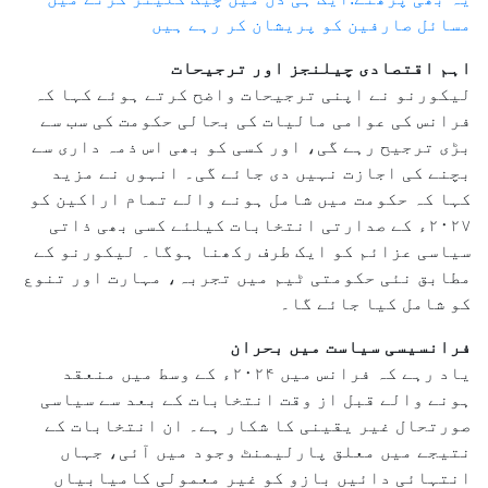
مسائل صارفین کو پریشان کر رہے ہیں
اہم اقتصادی چیلنجز اور ترجیحات
لیکورنو نے اپنی ترجیحات واضح کرتے ہوئے کہا کہ
فرانس کی عوامی مالیات کی بحالی حکومت کی سب سے
بڑی ترجیح رہے گی، اور کسی کو بھی اس ذمہ داری سے
بچنے کی اجازت نہیں دی جائے گی۔ انہوں نے مزید
کہا کہ حکومت میں شامل ہونے والے تمام اراکین کو
۲۰۲۷ء کے صدارتی انتخابات کیلئے کسی بھی ذاتی
سیاسی عزائم کو ایک طرف رکھنا ہوگا۔ لیکورنو کے
مطابق نئی حکومتی ٹیم میں تجربہ، مہارت اور تنوع
کو شامل کیا جائے گا۔
فرانسیسی سیاست میں بحران
یاد رہے کہ فرانس میں ۲۰۲۴ء کے وسط میں منعقد
ہونے والے قبل از وقت انتخابات کے بعد سے سیاسی
صورتحال غیر یقینی کا شکار ہے۔ ان انتخابات کے
نتیجے میں معلق پارلیمنٹ وجود میں آئی، جہاں
انتہائی دائیں بازو کو غیر معمولی کامیابیاں