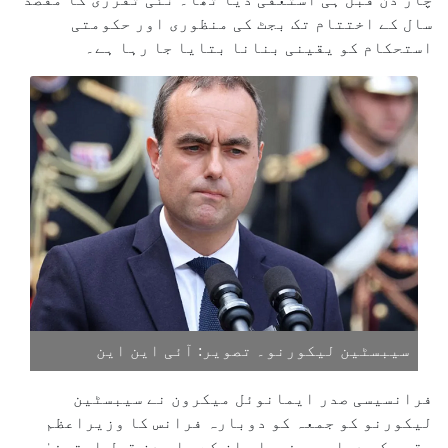
سال کے اختتام تک بجٹ کی منظوری اور حکومتی
استحکام کو یقینی بنانا بتایا جا رہا ہے۔
سیبسٹین لیکورنو۔ تصویر: آئی این این
فرانسیسی صدر ایمانوئل میکرون نے سیبسٹین
لیکورنو کو جمعہ کو دوبارہ فرانس کا وزیراعظم
مقرر کر دیا، یہ فیصلہ ان کے چار دن قبل استعفیٰ