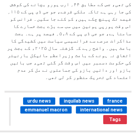
کی تھی، جس کے مطابق ۴۴؍ ارب یورو بچانے کی کوشش
کی جا رہی ہے تاکہ ملکی قرضے، جو جی ڈی پی کے ۱۱۵؍
فیصد تک پہنچ چکے ہیں، کم کئے جا سکیں۔ فرانس کو
اس وقت یورپی یونین میں سب سے بڑے بجٹ خسارے کا
سامنا ہے، جو جی ڈی پی کے ۸ء۵؍ فیصد پر ہے۔ بجٹ
مذاکرات عرصے سے فرانسیسی سیاست میں کشیدگی کا
باعث ہیں۔ واضح رہے کہ گزشتہ سال ۲۰۲۵ء کے بجٹ پر
اتفاق نہ ہونے کے باعث وزیراعظم مائیکل بارنیئر
کی حکومت دسمبر میں اس وقت گر گئی تھی، جب بائیں
بازو اور دائیں بازو کی جماعتوں نے مل کر عدم
اعتماد کی تحریک منظور کر لی تھی۔
urdu news
inquilab news
france
emmanuel macron
international news
Tags