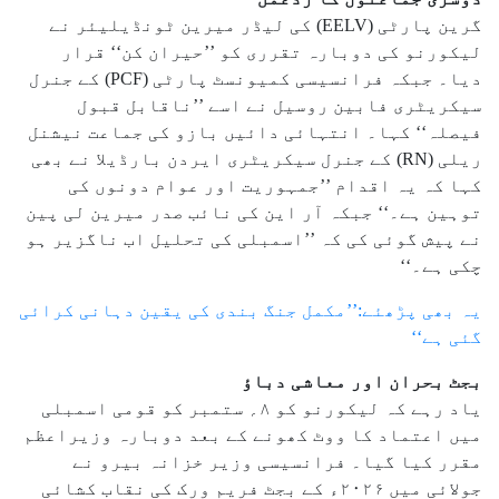
گرین پارٹی (EELV) کی لیڈر میرین ٹونڈیلیئر نے
لیکورنو کی دوبارہ تقرری کو ’’حیران کن‘‘ قرار
دیا۔ جبکہ فرانسیسی کمیونسٹ پارٹی (PCF) کے جنرل
سیکریٹری فابین روسیل نے اسے ’’ناقابل قبول
فیصلہ‘‘ کہا۔ انتہائی دائیں بازو کی جماعت نیشنل
ریلی (RN) کے جنرل سیکریٹری ایردن بارڈیلا نے بھی
کہا کہ یہ اقدام ’’جمہوریت اور عوام دونوں کی
توہین ہے۔‘‘ جبکہ آر این کی نائب صدر میرین لی پین
نے پیش گوئی کی کہ ’’اسمبلی کی تحلیل اب ناگزیر ہو
چکی ہے۔‘‘
یہ بھی پڑھئے:’’مکمل جنگ بندی کی یقین دہانی کرائی
گئی ہے‘‘
بجٹ بحران اور معاشی دباؤ
یاد رہے کہ لیکورنو کو ۸؍ ستمبر کو قومی اسمبلی
میں اعتماد کا ووٹ کھونے کے بعد دوبارہ وزیراعظم
مقرر کیا گیا۔ فرانسیسی وزیر خزانہ بیرو نے
جولائی میں ۲۰۲۶ء کے بجٹ فریم ورک کی نقاب کشائی