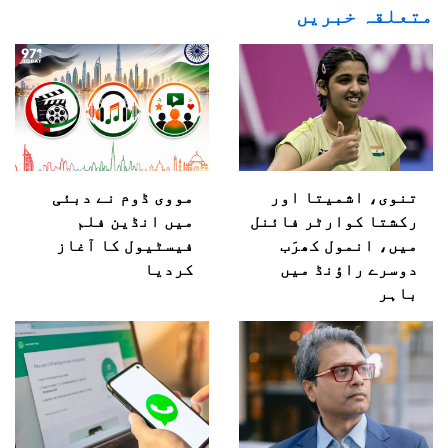
متعلقہ خبریں
تنوی، اشمیتا اور
مووی ڈوم نے دبئی
رکشتا کوارٹر فائنل
میں انڈین فلم
میں، انمول کھرَب
فیسٹیول کا آغاز
دوسرے راؤنڈ میں
کردیا
باہر