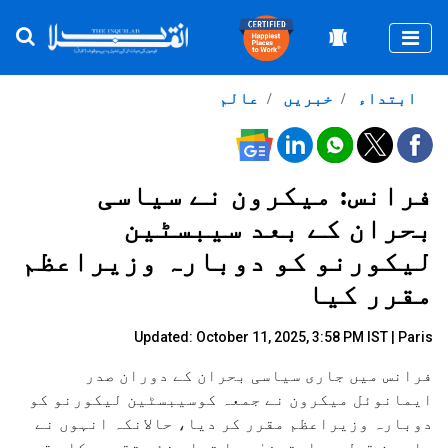
Togg
ابتداء
خبریں
عالم
فرانس: میکرون نے سیاسی
بحران کے بعد سیبسٹین
لیکورنو کو دوبارہ وزیراعظم
مقرر کیا
Updated: October 11, 2025, 3:58 PM IST | Paris
فرانس میں جاری سیاسی بحران کے دوران صدر
ایمانوئل میکرون نے جمعہ کوسیبسٹین لیکورنو کو
دوبارہ وزیراعظم مقرر کر دیا، حالانکہ انہوں نے
چار دن قبل ہی استعفیٰ دیا تھا۔ نئی تقرری کا مقصد