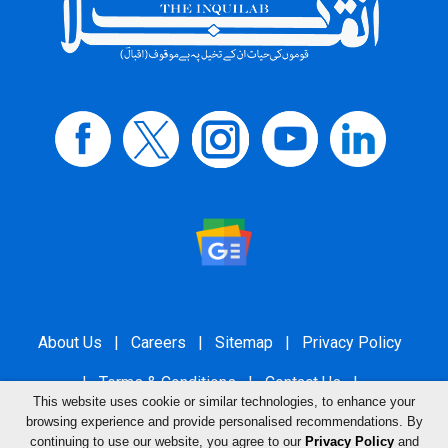
About Us
|
Careers
|
Sitemap
|
Privacy Policy
|
Terms & Conditions
|
Contact Us
|
This website uses cookie or similar technologies, to enhance your
Grievance Redressal
browsing experience and provide personalised recommendations. By
continuing to use our website, you agree to our
Privacy Policy
and