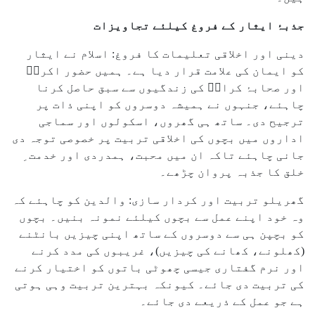
جذبۂ ایثار کے فروغ کیلئے تجاویزات
دینی اور اخلاقی تعلیمات کا فروغ: اسلام نے ایثار
کو ایمان کی علامت قرار دیا ہے۔ ہمیں حضور اکرمؐ
اور صحابۂ کرامؓ کی زندگیوں سے سبق حاصل کرنا
چاہئے، جنہوں نے ہمیشہ دوسروں کو اپنی ذات پر
ترجیح دی۔ ساتھ ہی گھروں، اسکولوں اور سماجی
اداروں میں بچوں کی اخلاقی تربیت پر خصوصی توجہ دی
جانی چاہئے تاکہ ان میں محبت، ہمدردی اور خدمت ِ
خلق کا جذبہ پروان چڑھے۔
گھریلو تربیت اور کردار سازی: والدین کو چاہئے کہ
وہ خود اپنے عمل سے بچوں کیلئے نمونہ بنیں۔ بچوں
کو بچپن ہی سے دوسروں کے ساتھ اپنی چیزیں بانٹنے
(کھلونے، کھانے کی چیزیں)، غریبوں کی مدد کرنے
اور نرم گفتاری جیسی چھوٹی باتوں کو اختیار کرنے
کی تربیت دی جائے۔ کیونکہ بہترین تربیت وہی ہوتی
ہے جو عمل کے ذریعے دی جائے۔