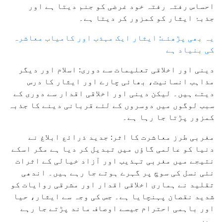
احساس رفتہ رفتہ خود غرضی کو جنم دیتا ہے اور
جذبۂ ایثار کو کمزور کر دیتا ہے۔
یہ بھی پڑھئے: ایثار ایک مہذب اور کامیاب معاشرہ
کی بنیاد ہے
دینی اور اخلاقی تعلیمات سے دوری: اسلام اور دیگر
مذاہب انسانیت، بھائی چارے اور ایثار کا درس
دیتے ہیں۔ لیکن دینی اور اخلاقی اقدار سے دوری کے
سبب لوگوں میں دوسروں کے لئے قربانی دینے کا جذبہ
کمزور پڑتا جا رہا ہے۔
مغربی طرز معاشرت کا اثر: جدید ذرائع ابلاغ نے
دنیا کو عالمی گاؤں میں تبدیل کر دیا ہے مگر اسکے
نتیجے میں مغربی تہذیب اور آزاد خیالی کے اثرات
نئی نسل کی سوچ پر گہرے ہوتے جا رہے ہیں۔ اندھی
تقلید نے ہماری اخلاقی اقدار اور مشرقی روایات کو
شدید نقصان پہنچایا ہے۔ جس کی وجہ سے ایثار، حیا
اور باہمی احترام جیسے اوصاف ماند پڑتے جا رہے
ہیں۔