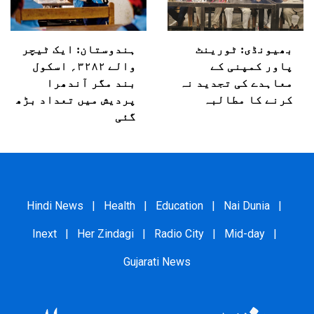
بھیونڈی: ٹورینٹ
ہندوستان: ایک ٹیچر
پاور کمپنی کے
والے ۳۲۸۲؍ اسکول
معاہدے کی تجدید نہ
بند مگر آندھرا
کرنے کا مطالبہ
پردیش میں تعداد بڑھ
گئی
Hindi News
|
Health
|
Education
|
Nai Dunia
|
Inext
|
Her Zindagi
|
Radio City
|
Mid-day
|
Gujarati News