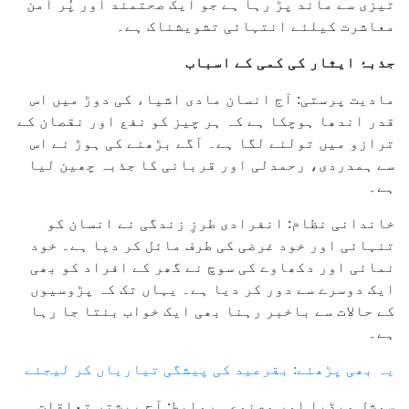
تیزی سے ماند پڑ رہا ہے جو ایک صحتمند اور پُر امن
معاشرت کیلئے انتہائی تشویشناک ہے۔
جذبۂ ایثار کی کمی کے اسباب
مادیت پرستی: آج انسان مادی اشیاء کی دوڑ میں اس
قدر اندھا ہوچکا ہے کہ ہر چیز کو نفع اور نقصان کے
ترازو میں تولنے لگا ہے۔ آگے بڑھنے کی ہوڑ نے اس
سے ہمدردی، رحمدلی اور قربانی کا جذبہ چھین لیا
ہے۔
خاندانی نظام: انفرادی طرزِ زندگی نے انسان کو
تنہائی اور خود غرضی کی طرف مائل کر دیا ہے۔ خود
نمائی اور دکھاوے کی سوچ نے گھر کے افراد کو بھی
ایک دوسرے سے دور کر دیا ہے۔ یہاں تک کہ پڑوسیوں
کے حالات سے باخبر رہنا بھی ایک خواب بنتا جا رہا
ہے۔
یہ بھی پڑھئے: بقرعید کی پیشگی تیاریاں کر لیجئے
سوشل میڈیا اور مصنوعی روابط: آج بیشتر تعلقات