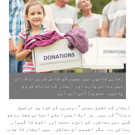
رفاہی کاموں میں بچوں کو شامل کریں تاکہ ان
میں بھائی چارے اور ایثار کے جذبات فروغ
پائیں۔ تصویر: آئی این این
ایثار کے لغوی معنی ’’دوسروں کو خود پر ترجیح
دینا‘‘ کے ہیں۔ یہ ایک ایسی اعلیٰ انسانی صفت ہے جو
کسی بھی معاشرہ کو امن، محبت اور اخوت کا گہوارہ
بناتی ہے۔ مگر افسوس آج معاشرہ میں ایثار کا جذبہ