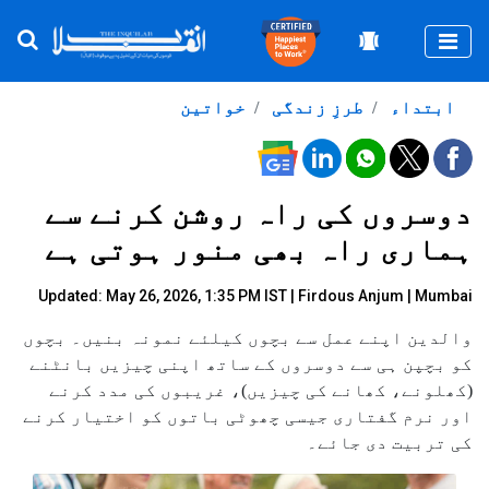
Togg
ابتداء
طرزِ زندگی
خواتین
دوسروں کی راہ روشن کرنے سے
ہماری راہ بھی منور ہوتی ہے
Updated: May 26, 2026, 1:35 PM IST |
Firdous Anjum | Mumbai
والدین اپنے عمل سے بچوں کیلئے نمونہ بنیں۔ بچوں
کو بچپن ہی سے دوسروں کے ساتھ اپنی چیزیں بانٹنے
(کھلونے، کھانے کی چیزیں)، غریبوں کی مدد کرنے
اور نرم گفتاری جیسی چھوٹی باتوں کو اختیار کرنے
کی تربیت دی جائے۔