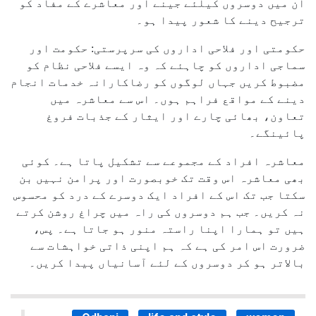
ان میں دوسروں کیلئے جینے اور معاشرے کے مفاد کو
ترجیح دینے کا شعور پیدا ہو۔
حکومتی اور فلاحی اداروں کی سرپرستی: حکومت اور
سماجی اداروں کو چاہئے کہ وہ ایسے فلاحی نظام کو
مضبوط کریں جہاں لوگوں کو رضاکارانہ خدمات انجام
دینے کے مواقع فراہم ہوں۔ اس سے معاشرہ میں
تعاون، بھائی چارے اور ایثار کے جذبات فروغ
پائینگے۔
معاشرہ افراد کے مجموعے سے تشکیل پاتا ہے۔ کوئی
بھی معاشرہ اس وقت تک خوبصورت اور پرامن نہیں بن
سکتا جب تک اس کے افراد ایک دوسرے کے درد کو محسوس
نہ کریں۔ جب ہم دوسروں کی راہ میں چراغ روشن کرتے
ہیں تو ہمارا اپنا راستہ منور ہو جاتا ہے۔ پس،
ضرورت اس امر کی ہے کہ ہم اپنی ذاتی خواہشات سے
بالاتر ہو کر دوسروں کے لئے آسانیاں پیدا کریں۔