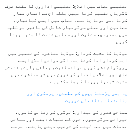
تعلیمی نصاب میں اصلاح: تعلیمی اداروں کا مقصد صرف
ڈگریاں تقسیم کرنا نہیں بلکہ اچھے انسان تیار
کرنا بھی ہونا چاہئے۔ نصاب میں ایسی کہانیاں،
مضامین اور عملی سرگرمیاں شامل کی جائیں جو طلبہ
میں ہمدردی، سخاوت اور سماجی خدمت کا جذبہ پیدا
کریں۔
میڈیا کا مثبت کردار: میڈیا معاشرہ کی تعمیر میں
اہم کردار ادا کرتا ہے۔ اگر ذرائع ابلاغ ایسے
پروگرام نشر کریں جو انسانیت، بھائی چارے، خدمت ِ
خلق اور اخلاقی اقدار کو فروغ دیں تو معاشرے میں
مثبت تبدیلی پیدا کی جا سکتی ہے۔
یہ بھی پڑھئے: بچوں کو مطمئن، پُرسکون اور
بااعتماد بنانے کی ضرورت
سماجی شعور کی بیداری: لوگوں کو رفاہی کاموں،
خیراتی سرگرمیوں، خون کے عطیات دینے اور سماجی
خدمات میں حصہ لینے کی ترغیب دینی چاہئے۔ جس سے