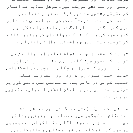
رسمی اور نمائشی ہوچکے ہیں۔ سوشل میڈیا نے انسان
کو حقیقی رشتوں سے دور کرکے مصنوعی دنیا میں
الجھا دیا ہے۔ نتیجتاً ہمدردی اور احساسِ ذمہ داری
میں کمی آگئی ہے۔ اب لوگ کسی حادثے یا مشکل میں
گھرے فرد کی مدد کرنے کے بجائے اس کی ویڈیو بنانے
کو ترجیح دیتے ہیں جو اخلاقی زوال کی انتہا ہے۔
تربیت کا فقدان: جدید نظامِ تعلیم اور والدین کی
تربیت کا محور صرف کامیابی، مقابلہ آرائی اور
اعلیٰ نمبروں کا حصول بن چکا ہے۔ بچوں کو اخلاقیات،
خدمت ِ خلق، صبر، رواداری اور ایثار کی عملی
تعلیم کم ہی دی جاتی ہے۔ جس سےنئی نسل ذہنی طور پر
ترقی یافتہ بن رہی ہے لیکن اخلاقی اعتبار سے کمزور
ہو رہی ہے۔
معاشی بدحالی: بڑھتی مہنگائی اور معاشی عدم
استحکام نے لوگوں میں خوف اور بے یقینی پیدا کر
دی ہے۔ انسان یہ سوچنے لگا ہے کہ اگر اس نے دوسروں
پر خرچ کیا تو شاید وہ خود محتاج ہو جائیگا۔ یہی