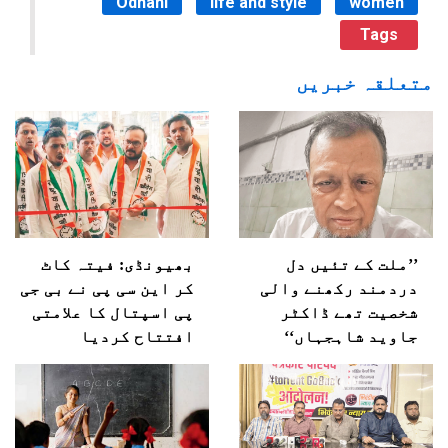
Odhani
life and style
women
Tags
متعلقہ خبریں
’’ملت کے تئیں دل
بھیونڈی: فیتہ کاٹ
دردمند رکھنے والی
کر این سی پی نے بی جی
شخصیت تھے ڈاکٹر
پی اسپتال کا علامتی
جاوید شاہجہاں‘‘
افتتاح کردیا