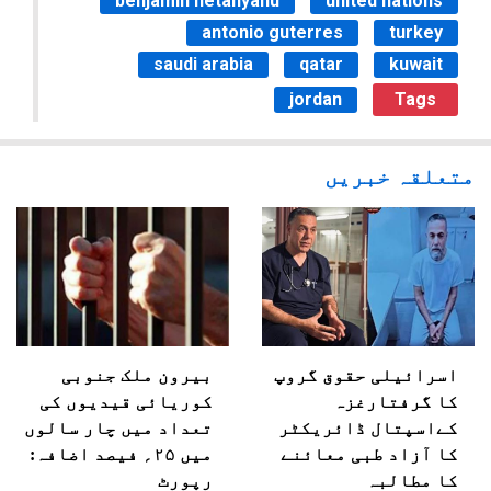
benjamin netanyahu
united nations
antonio guterres
turkey
saudi arabia
qatar
kuwait
jordan
Tags
متعلقہ خبریں
اسرائیلی حقوق گروپ
بیرون ملک جنوبی
کا گرفتارغزہ
کوریائی قیدیوں کی
کےاسپتال ڈائریکٹر
تعداد میں چار سالوں
کا آزاد طبی معائنے
میں ۲۵؍ فیصد اضافہ:
کا مطالبہ
رپورٹ