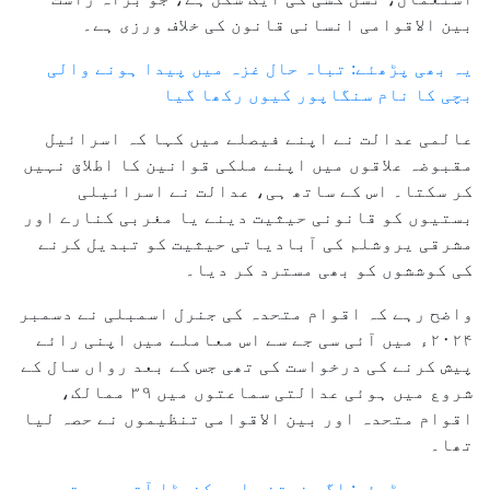
بین الاقوامی انسانی قانون کی خلاف ورزی ہے۔
یہ بھی پڑھئے: تباہ حال غزہ میں پیدا ہونے والی
بچی کا نام سنگاپور کیوں رکھا گیا
عالمی عدالت نے اپنے فیصلے میں کہا کہ اسرائیل
مقبوضہ علاقوں میں اپنے ملکی قوانین کا اطلاق نہیں
کر سکتا۔ اس کے ساتھ ہی، عدالت نے اسرائیلی
بستیوں کو قانونی حیثیت دینے یا مغربی کنارے اور
مشرقی یروشلم کی آبادیاتی حیثیت کو تبدیل کرنے
کی کوششوں کو بھی مسترد کر دیا۔
واضح رہے کہ اقوام متحدہ کی جنرل اسمبلی نے دسمبر
۲۰۲۴ء میں آئی سی جے سے اس معاملے میں اپنی رائے
پیش کرنے کی درخواست کی تھی جس کے بعد رواں سال کے
شروع میں ہوئی عدالتی سماعتوں میں ۳۹ ممالک،
اقوام متحدہ اور بین الاقوامی تنظیموں نے حصہ لیا
تھا۔
یہ بھی پڑھئے: اگر نیتن یاہو کنیڈا آتے ہیں تو