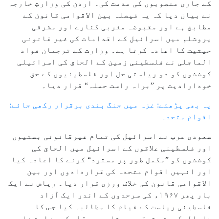
کے جاری منصوبوں کی مذمت کی۔ اردن کی وزارتِ خارجہ
نے بیان دیا کہ یہ فیصلہ بین الاقوامی قانون کے
مطابق ہے اور مقبوضہ مغربی کنارے اور مشرقی
یروشلم میں اسرائیل کے اقدامات کی غیر قانونی
حیثیت کا اعادہ کرتا ہے۔ وزارت کے ترجمان فواد
الماجلی نے فلسطینی زمین کے الحاق کی اسرائیلی
کوششوں کو دو ریاستی حل اور فلسطینیوں کے حق
خودارادیت پر ”براہ راست حملہ“ قرار دیا۔
یہ بھی پڑھئے: غزہ میں جنگ بندی برقرار رکھی جائے:
اقوام متحدہ
سعودی عرب نے اسرائیل کی تمام غیرقانونی بستیوں
اور فلسطینی علاقوں کے اسرائیل میں الحاق کی
کوششوں کو ”مکمل طور پر مسترد“ کرنے کا اعادہ کیا
اور انہیں اقوام متحدہ کی قراردادوں اور بین
الاقوامی قانون کی خلاف ورزی قرار دیا۔ ریاض نے ایک
بار پھر ۱۹۶۷ء کی سرحدوں کے اندر ایک آزاد
فلسطینی ریاست کے قیام کا مطالبہ کیا جس کا
دارالحکومت مشرقی یروشلم ہو۔ قطر کی وزارت خارجہ