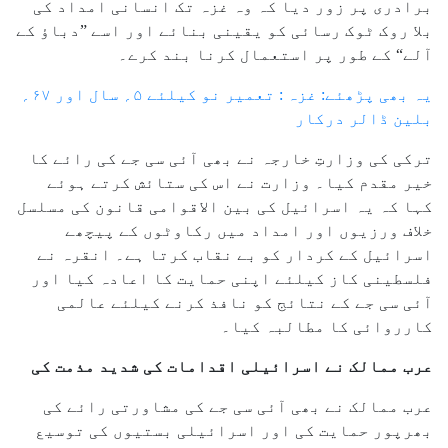
برادری پر زور دیا کہ وہ غزہ تک انسانی امداد کی
بلا روک ٹوک رسائی کو یقینی بنائے اور اسے ”دباؤ کے
آلے“ کے طور پر استعمال کرنا بند کرے۔
یہ بھی پڑھئے: غزہ : تعمیر نو کیلئے ۵؍ سال اور ۶۷؍
بلین ڈالر درکار
ترکی کی وزارتِ خارجہ نے بھی آئی سی جے کی رائے کا
خیر مقدم کیا۔ وزارت نے اس کی ستائش کرتے ہوئے
کہا کہ یہ اسرائیل کی بین الاقوامی قانون کی مسلسل
خلاف ورزیوں اور امداد میں رکاوٹوں کے پیچھے
اسرائیل کے کردار کو بے نقاب کرتا ہے۔ انقرہ نے
فلسطینی کاز کیلئے اپنی حمایت کا اعادہ کیا اور
آئی سی جے کے نتائج کو نافذ کرنے کیلئے عالمی
کارروائی کا مطالبہ کیا۔
عرب ممالک نے اسرائیلی اقدامات کی شدید مذمت کی
عرب ممالک نے بھی آئی سی جے کی مشاورتی رائے کی
بھرپور حمایت کی اور اسرائیلی بستیوں کی توسیع