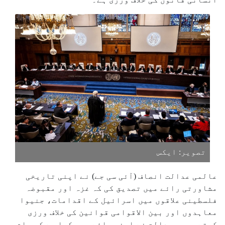
تصویر: ایکس
عالمی عدالت انصاف (آئی سی جے) نے اپنی تاریخی
مشاورتی رائے میں تصدیق کی کہ غزہ اور مقبوضہ
فلسطینی علاقوں میں اسرائیل کے اقدامات، جنیوا
معاہدوں اور بین الاقوامی قوانین کی خلاف ورزی
کرتے ہیں۔ عدالت نے اپنی رائے میں کہا ہے کہ عام