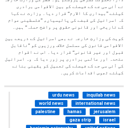
نے آئی سی جے کے فیصلے کو بین الاقوامی برادری
کیلئے ”بیداری کا الارم“ قرار دیا۔ وزارت نے کہا
کہ اسرائیل کی قبضے کی پالیسیاں، ”فلسطینی عوام
کے تاریخی اور قانونی حقوق پر واضح حملہ“ ہیں۔
کویت کی وزارتِ خارجہ نے بھی اسرائیل کے ذریعے بین
الاقوامی قانون کی مسلسل خلاف ورزیوں کو ”ناقابل
قبول اور غیر قانونی“ قرار دیا۔ اس نے اقوام
متحدہ اور عالمی برادری پر زور دیا کہ وہ اسرائیل
کی آئی سی جے کے فیصلے کی تعمیل کو یقینی بنانے
کیلئے ٹھوس اقدامات کریں۔
urdu news
inquilab news
world news
international news
palestine
hamas
jerusalem
gaza strip
israel