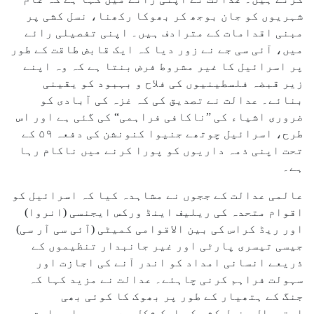
شہریوں کو جان بوجھ کر بھوکا رکھنا، نسل کشی پر
مبنی اقدامات کے مترادف ہیں۔ اپنی تفصیلی رائے
میں، آئی سی جے نے زور دیا کہ ایک قابض طاقت کے طور
پر اسرائیل کا غیر مشروط فرض بنتا ہے کہ وہ اپنے
زیر قبضہ فلسطینیوں کی فلاح و بہبود کو یقینی
بنائے۔ عدالت نے تصدیق کی کہ غزہ کی آبادی کو
ضروری اشیاء کی ”ناکافی فراہمی“ کی گئی ہے اور اس
طرح، اسرائیل چوتھے جنیوا کنونشن کی دفعہ ۵۹ کے
تحت اپنی ذمہ داریوں کو پورا کرنے میں ناکام رہا
ہے۔
عالمی عدالت کے ججوں نے مشاہدہ کیا کہ اسرائیل کو
اقوام متحدہ کی ریلیف اینڈ ورکس ایجنسی (انروا)
اور ریڈ کراس کی بین الاقوامی کمیٹی (آئی سی آر سی)
جیسی تیسری پارٹی اور غیر جانبدار تنظیموں کے
ذریعے انسانی امداد کو اندر آنے کی اجازت اور
سہولت فراہم کرنی چاہئے۔ عدالت نے مزید کہا کہ
جنگ کے ہتھیار کے طور پر بھوک کا کوئی بھی
استعمال، نسل کشی کی ایک شکل ہے، جو براہ راست