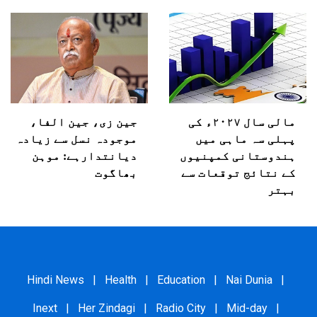
مالی سال ۲۰۲۷ء کی
جین زی، جین الفا،
پہلی سہ ماہی میں
موجودہ نسل سے زیادہ
ہندوستانی کمپنیوں
دیانتدارہے: موہن
کے نتائج توقعات سے
بھاگوت
بہتر
Hindi News
|
Health
|
Education
|
Nai Dunia
|
Inext
|
Her Zindagi
|
Radio City
|
Mid-day
|