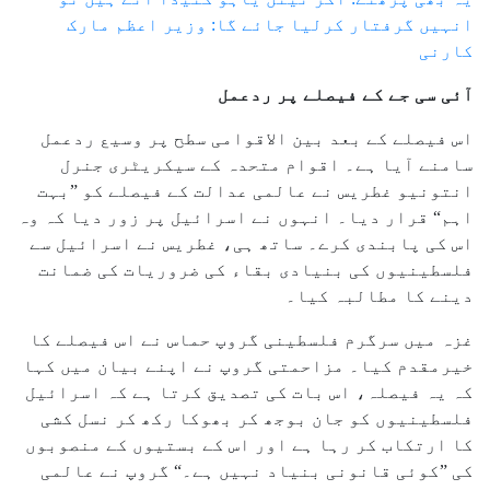
انہیں گرفتار کرلیا جائے گا: وزیر اعظم مارک
کارنی
آئی سی جے کے فیصلے پر ردعمل
اس فیصلے کے بعد بین الاقوامی سطح پر وسیع ردعمل
سامنے آیا ہے۔ اقوام متحدہ کے سیکریٹری جنرل
انتونیو غطریس نے عالمی عدالت کے فیصلے کو ”بہت
اہم“ قرار دیا۔ انہوں نے اسرائیل پر زور دیا کہ وہ
اس کی پابندی کرے۔ ساتھ ہی، غطریس نے اسرائیل سے
فلسطینیوں کی بنیادی بقاء کی ضروریات کی ضمانت
دینے کا مطالبہ کیا۔
غزہ میں سرگرم فلسطینی گروپ حماس نے اس فیصلے کا
خیرمقدم کیا۔ مزاحمتی گروپ نے اپنے بیان میں کہا
کہ یہ فیصلہ، اس بات کی تصدیق کرتا ہے کہ اسرائیل
فلسطینیوں کو جان بوجھ کر بھوکا رکھ کر نسل کشی
کا ارتکاب کر رہا ہے اور اس کے بستیوں کے منصوبوں
کی ”کوئی قانونی بنیاد نہیں ہے۔“ گروپ نے عالمی