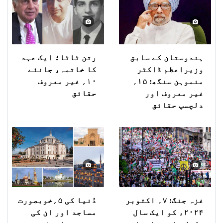
ہندوستان کے سابق
رتن ٹاٹا؛ ایک عہد
وزیراعظم ڈاکٹر
کا خاتمہ، جانئے
منموہن سنگھ: ۱۵؍
۱۰؍ غیر معروف
غیر معروف اور
حقائق
دلچسپ حقائق
غزہ جنگ: ۷؍ اکتوبر
دُنیا کی ۵؍خوبصورت
۲۰۲۴ء کو ایک سال
مساجد اور ان کی