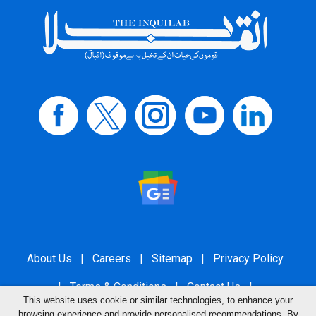
About Us
|
Careers
|
Sitemap
|
Privacy Policy
|
Terms & Conditions
|
Contact Us
|
This website uses cookie or similar technologies, to enhance your
Grievance Redressal
browsing experience and provide personalised recommendations. By