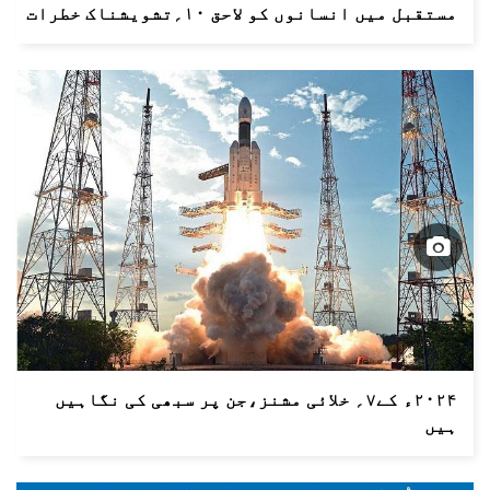
مستقبل میں انسانوں کو لاحق ۱۰؍تشویشناک خطرات
۲۰۲۴ء کے۷؍ خلائی مشنز،جن پر سبھی کی نگاہیں
ہیں