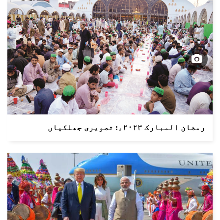
رمضان المبارک ۲۰۲۳ء: تصویری جھلکیاں