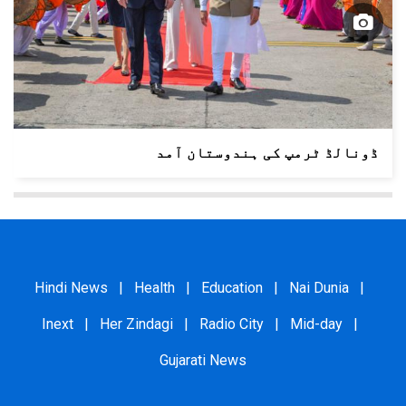
ڈونالڈ ٹرمپ کی ہندوستان آمد
Hindi News
|
Health
|
Education
|
Nai Dunia
|
Inext
|
Her Zindagi
|
Radio City
|
Mid-day
|
Gujarati News