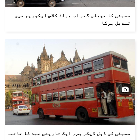
ممبئی کا مچھلی گھر اب ورلڈ کلاس ایکوریم میں
تبدیل ہوگا
ممبئی کی ڈبل ڈیکر بس، ایک تاریخی عہد کا خاتمہ