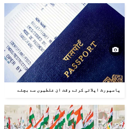
پاسپورٹ اپلائی کرتے وقت ان غلطیوں سے بچئے