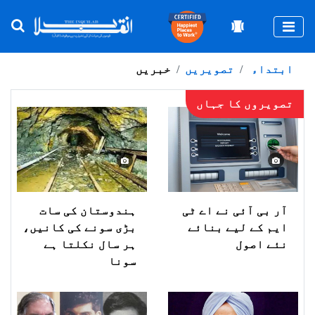
Togg
ابتداء
تصویریں
خبریں
تصویروں کا جہاں
آر بی آئی نے اے ٹی
ہندوستان کی سات
ایم کے لیے بنائے
بڑی سونے کی کانیں،
نئے اصول
ہر سال نکلتا ہے
سونا