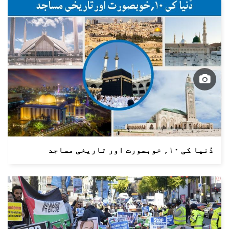
دُنیا کی ۱۰؍ خوبصورت اور تاریخی مساجد