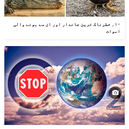
۱۰؍ خطرناک ترین جاندار اور ان سے ہونے والی
اموات