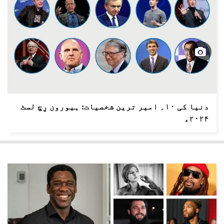
دنیا کی ۱۰؍ امیر ترین شخصیات: ہیورون رِچ لسٹ
۲۰۲۴ء