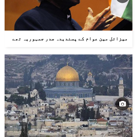
میزائل مین عوام کے پسندیدہ صدر جمہوریہ تھے