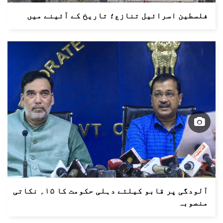
فلسطین اسرائیل تنازع؛ تاریخ کے آئینے میں
آلودگی پر قابو کیلئے دہلی حکومت کا ۱۵؍ نکاتی
منصوبہ