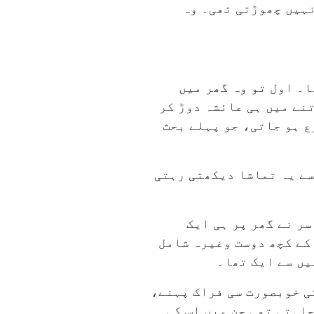
نہیں چھوڑتی تھی۔ وہ
ا۔ اول تو وہ گھر میں
تنے میں ہی عائشہ دوڑ کر
ع ہو جاتی، جو پہلے بحث
سے یہ تماشا دیکھتی رہتی
سر نے گھر پر ہی ایک
 کے کچھ دوست وغیرہ شامل
یں سے ایک تھا۔
کی خوبصورت سی فراک پہنے،
اہتی تھی جن میں اس کی