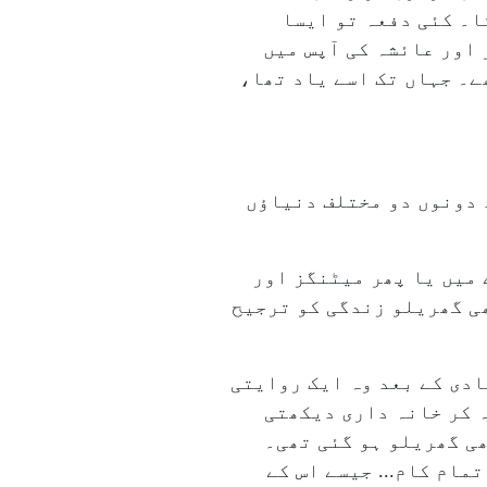
ا۔ کئی دفعہ تو ایسا
اور عائشہ کی آپس میں
ے۔ جہاں تک اسے یاد تھا،
 دونوں دو مختلف دنیاؤں
 میں یا پھر میٹنگز اور
ھی گھریلو زندگی کو ترجیح
ادی کے بعد وہ ایک روایتی
ہ کر خانہ داری دیکھتی
ھی گھریلو ہو گئی تھی۔
مام کام... جیسے اس کے