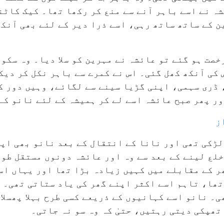
شہ نے اسے باہر آنے سے منع کر رکھا تھا۔ کیک کاٹن
ین کے ساتھ ساتھ رہی، اسے ذرا دیر کے لئے بھی آنک
خصت ہو گئے تو عائشہ نے مہرین کو سلا دیا۔ وہ سکون
 کی آنکھ کھل گئی۔ اس نے کمرے سے باہر نکل کر دیک
، ڈری سہمی، اپنی گڑیا سینے سے لگائے، وہیں دور 
ر پھر صبح عائشہ اسے لے کر ہمیشہ کے لئے نانو کے 
ز
ڑکی تھی اور نانا کے انتقال کے بعد نانو بھی اپن
خلع لینے کے بعد سے وہ اور عائشہ دونوں مستقل طور
ر کے مقابلے میں کہیں زیادہ بڑا تھا اور یہاں اس
ھا، تاہم اسے اکثر اپنے گھر کی یاد ستاتی تھی۔ خص
ی۔ نانو اسے کہانیوں کے ذریعے کسی طرح بہلا پھسلا
تھپکی دیتی رہتیں، حتیٰ کہ وہ سو نہ جاتی۔