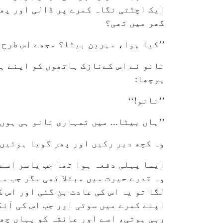
ایک اچٹتی نگاہ کمرے پر ڈالی اور پھر
گھر میں تھی؟
’’کیا ہوا، مہرین بیٹا؟ مجھے اس طرح 
نانو نے اس کےنازک ہاتھوں کو اپنے ہ
پوچھا:
’’نانو!‘‘
’’ہاں بیٹا... میں تمہاری نانو ہی ہوں
وہ کچھ دیر رکیں اور پھر گویا ہوئیں،’
ایسا پہلی دفعہ ہوا تھا جب یاسر اسے 
وہ قدرے حیرت میں مبتلا تھی مگر جب م
لگا تو یہ اس کی عادت بن گئی اور اس ک
اپنے کمرے میں سوتی اور جب اس کی آنک
رہی ہوتی، اسے اور عائشہ کو یہاں چھو