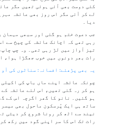
کئی دوست بھی آئی ہوئی تھیں مگر عائ
لے کر آئی مگر اس روز بھی عائشہ مہر
دیا۔
جب دعوت ختم ہو گئی اور سبھی مہمان ر
رہی تھی کہ اچانک عائشہ کی چیخ سے اس
تیز آواز میں لڑ رہی تھی۔ وہ چپ چاپ
رات بھر دونوں میں خوب جھگڑا ہوا، او
یہ بھی پڑھئے: افسانہ: سناٹوں کی آوا
چونکہ عائشہ اپنے ماں باپ کی اکیلی ل
ہو کر رہ گئی تھیں، اس لئے عائشہ کے 
ہو گئیں۔ نانو کا گھر اگرچہ اس کے گھ
ساتھ ہی ایک پُرسکون ماحول بھی میسر ت
نیند سے اٹھ کر رونا شروع کر دیتی تھ
رات تک اس کا سر اپنی گود میں رکھ کر 