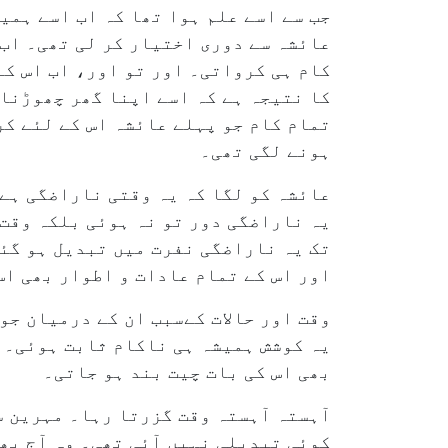
جب سے اسے علم ہوا تھا کہ اب اسے ہمی
عائشہ سے دوری اختیار کر لی تھی۔ اب 
کام ہی کرواتی۔ اور تو اور، اب اس کے
کا نتیجہ ہے کہ اسے اپنا گھر چھوڑنا 
تمام کام جو پہلے عائشہ اس کے لئے کر
ہونے لگی تھی۔
عائشہ کو لگا کہ یہ وقتی ناراضگی ہے،
یہ ناراضگی دور تو نہ ہوئی بلکہ وقت 
تک یہ ناراضگی نفرت میں تبدیل ہو گئی
اور اس کے تمام عادات و اطوار بھی اس 
وقت اور حالات کےسبب ان کے درمیان جو
یہ کوشش ہمیشہ ہی ناکام ثابت ہوئی۔ و
بھی اس کی بات چیت بند ہو جاتی۔
آہستہ آہستہ وقت گزرتا رہا۔ مہرین 
کوئی تبدیلی نہیں آئی تھی۔ وہ آج ب