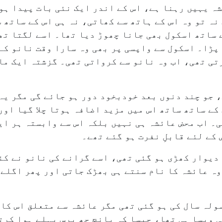
شہ یہیں رہنا ہے، اس کے اندر ایک نئی بات پیدا ہو 
نہ تو وہ اس کے ہاتھ سے کھاتی، نہ ہی اس کے ساتھ 
 ساتھ اسکول بھی جانا چھوڑ دیا تھا۔ اسے لگتا تھ
پڑا۔ اسکول سے واپسی پر بھی وہ سارا وقت نانو کے 
تی تھی، اب وہ نانو سے کرواتی تھی۔ گزشتہ ایک ماہ
 جو چند دنوں بعد خودبخود دور ہو جائے گی مگر یہ 
کے ساتھ ساتھ اس میں مزید اضافہ ہوتا چلا گیا او
۔ اب محض عائشہ ہی نہیں بلکہ اس سے وابستہ ہر ایک
کے لئے قابلِ نفرت ہو گئے تھے۔
 دیوار کھڑی ہو گئی تھی، اسے گرانے کی نانو نے کئ
ہ عائشہ کا نام سنتے ہی بھڑک جاتی اور پھر اگلے 
سولہ سال کی ہو گئی تھی مگر عائشہ سے متعلق اس کا 
ھی ویسا ہی تھا، جیسا کہ پانچ چھ برس پہلے ہوا کرت