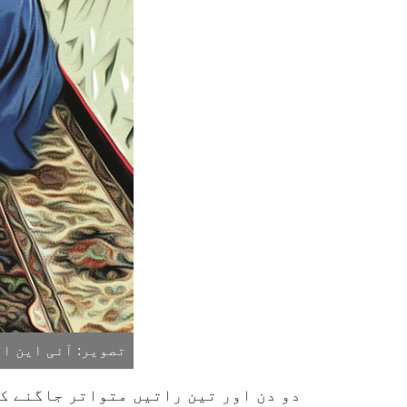
تصویر: آئی این ای
دو دن اور تین راتیں متواتر جاگنے کے 