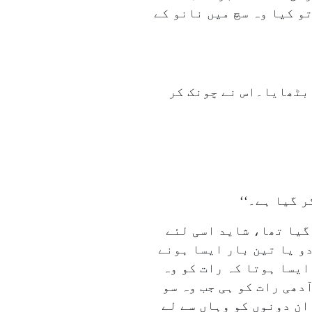
و کیا وہ سچ میں نانو کے
 بٹھایا۔اس نے چونک کر
ر گیا ہے۔‘‘
گیا تھا، شاید اسی لئے
دو یا تین بار ایسا ہونے
ایسا ہوتا کہ رات کو وہ
دھی رات کو ہی جب وہ سو
ان دونوں کو وہاں سے لے