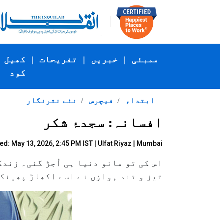
ممبئی
|
خبریں
|
تفریحات
|
کھیل
کود
ابتداء
فیچرس
نئے نثرنگار
افسانہ: سجدۂ شکر
ed: May 13, 2026, 2:45 PM IST |
Ulfat Riyaz | Mumbai
اس کی تو مانو دنیا ہی اُجڑ گئی۔ زند
تیز و تند ہواؤں نے اسے اکھاڑ پھینک