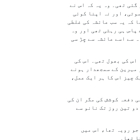
گئی تھی۔ وہ یہ کہ اس نے
سوتی، اور نہ اپنا کوئی
ا کہ یہ سب عائشہ کی غلطی
پاس ہی رہتی تھی اور وہ
 سے اسے عائشہ سے چِڑ سی
اس کی بھول تھی۔ اس کی
ر مہرین کے سمجھدار ہونے
 چیز اس کا ہر ایک عمل،
ی دفعہ کوشش کی مگر ان کی
دو تین روز تک نانو سے
جو رویہ تھا، اس میں
ا تھا۔