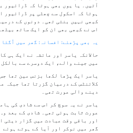
آتیں۔ یا یوں بھی ہوتا کہ ڈرائیور ب
ہوتا کہ اسکول سے چھٹی پر ڈرائیور اس
کبھی نہیں بنتی تھی۔ دونوں کے درمیا
اس نے کبھی بھی ان کو ایک ساتھ بیٹھے
یہ بھی پڑھئے: افسانہ: گھر میں اُگتا 
حالانکہ یاسر اور عائشہ نے ایک ہی کا
میں جینے والے، ایک دوسرے سے بالکل 
یاسر ایک پڑھا لکھا بزنس مین تھا جس 
کلائنٹس کے درمیان گزرتا تھا جبکہ عا
دینے والی عورت تھی۔
یاسر نے یہ سوچ کر اس سے شادی کی ہام
عورت ثابت ہوئی تھی۔ شادی کے بعد وہ 
اور باقی وقت عبادت میں گزار دیتی او
گھر میں نوکر اور آیا کے ہوتے ہوئے ب