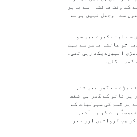
ے کے وقت عائشہ اسے باہر
ھوں سے اوجھل نہیں ہونے
 سے اپنے کمرے میں سو
ھا تو عائشہ یاسر سے بہت
کھڑی انہیںدیکھ رہی تھی۔
گھر آ گئی۔
ے بڑے سے گھر میں تنہا
 پر نانو کے گھر ہی شفٹ
ے ہر قسم کی سہولیات کے
وصاً رات کو وہ آدھی
 کر چپ کرواتیں اور دیر