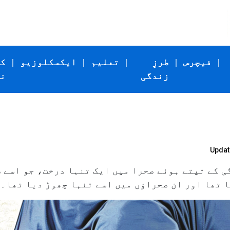
|
فیچرس
|
طرزِ
|
تعلیم
|
ایکسکلوزیو
|
ک
زندگی
ن
Updat
گی کے تپتے ہوئے صحرا میں ایک تنہا درخت، جو اسے 
ا تھا اور ان صحراؤں میں اسے تنہا چھوڑ دیا تھا۔