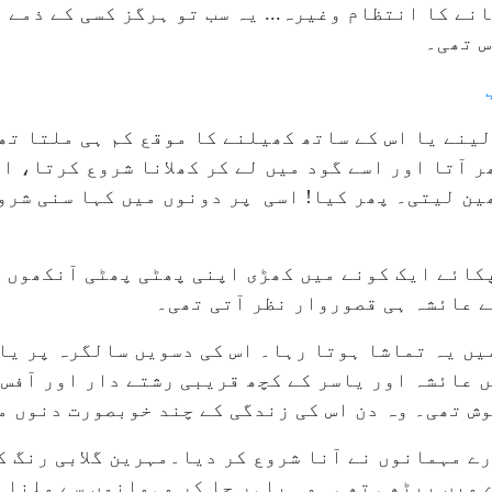
انے کا انتظام وغیرہ... یہ سب تو ہرگز کسی کے ذمے 
س تھی۔
لینے یا اس کے ساتھ کھیلنے کا موقع کم ہی ملتا تھ
 آتا اور اسے گود میں لے کر کھلانا شروع کرتا، ا
ھین لیتی۔ پھر کیا! اسی پر دونوں میں کہا سنی شرو
کائے ایک کونے میں کھڑی اپنی پھٹی پھٹی آنکھوں 
 عائشہ ہی قصوروار نظر آتی تھی۔
میں یہ تماشا ہوتا رہا۔ اس کی دسویں سالگرہ پر یا
 عائشہ اور یاسر کے کچھ قریبی رشتے دار اور آفس
وش تھی۔ وہ دن اس کی زندگی کے چند خوبصورت دنوں م
رے مہمانوں نے آنا شروع کر دیا۔مہرین گلابی رنگ 
میں بیٹھی تھی۔ وہ باہر جا کر مہمانوں سے ملنا چ