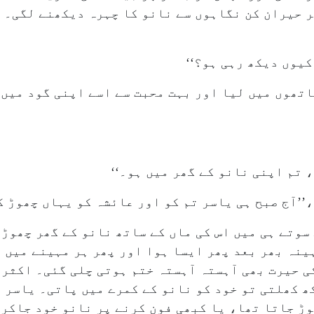
 حیران کن نگاہوں سے نانو کا چہرہ دیکھنے لگی۔ ت
کیوں دیکھ رہی ہو؟‘‘
اتھوں میں لیا اور بہت محبت سے اسے اپنی گود میں
، تم اپنی نانو کے گھر میں ہو۔‘‘
’آج صبح ہی یاسر تم کو اور عائشہ کو یہاں چھوڑ ک
سوتے ہی میں اس کی ماں کے ساتھ نانو کے گھر چھوڑ 
ہینہ بھر بعد پھر ایسا ہوا اور پھر ہر مہینے میں 
ی حیرت بھی آہستہ آہستہ ختم ہوتی چلی گئی۔ اکثر 
ھ کھلتی تو خود کو نانو کے کمرے میں پاتی۔ یاسر آ
ڑ جاتا تھا، یا کبھی فون کرنے پر نانو خود جاکر 