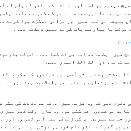
ھیج دیتی، جو اسے اور عائشہ کو نانو کے پاس لے آت
ے لینے آتا اور سیدھا نانو کے گھر لے جاتا۔یاسر 
ن ہمیشہ ہی کہا سنی اور لڑائی جھگڑے ہوا کرتے تھ
 ہوئے یا پیار سے بات کرتے نہیں دیکھا تھا۔
سورج
لج میں ایک ساتھ ایم بی اے کیا تھا۔ اس کے باوجود
بے گانہ، دو الگ الگ انسان تھے۔
کا بیشتر وقت یا تو آفس اور فیکٹری کے چکر کاٹنے
ئشہ اعلیٰ تعلیم یافتہ اور باصلاحیت ہوتے ہوئے ب
ی بھری تھی کہ وہ بزنس میں اس کا ساتھ دے گی مگر ش
شاید ہی کبھی آفس گئی ہو۔ وہ سارا وقت گھر میں ر
ر جب سے مہرین اس کی زندگی میں آئی تھی وہ اور ب
ھی وہ گھر کے اکثر کام خود ہی کرتی اور مہرین کے ت