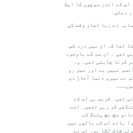
 اس کے اندر سوچوں کا ایک
ر دیتی۔
سایہ دے رہا تھا، وقت کی
ا تھا کہ ان میں درد کس
ی تھی ۔ ان سب کے باوجود
ہر کرنا چاہتی تھی۔ وہ
نسو نہیں ہے اور میں رو
م نے میری دنیا اُجاڑ دی
......
ی تھی۔ قریب ہی اس کے
نگھی کر رہی تھیں۔ اسے
نانو سچ مچ پلنگ کے
ا ہاتھ اس کے بالوں میں
ئی شاک لگا ہو۔ اس نے