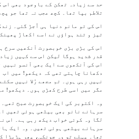
حد سے زیادہ تھکن کے باوجود بھی اس ک
تلاطم بپا تھا۔ کچھ عجب نہ تھا جو پچ
اس کی تو مانو دنیا ہی اُجڑ گئی۔ زند
تیز و تند ہواؤں نے اسے اکھاڑ پھینک
اس کی بڑی بڑی خوبصورت آنکھیں سرخ ہ
قدر شدید ہوگا لیکن اس سے کہیں زیادہ
اس کی آنکھوں سے ایک بھی آنسو نہیں 
دکھانا چاہتی تھی کہ دیکھو! میں اب ب
نہیں رہی ہوں۔ تم مجھے رُلا نہیں سکتے
مگر میں اسی طرح کھڑی ہوں۔ دیکھو! میں 
وہ اکتوبر کی ایک خوبصورت صبح تھی۔ س
سرہانے نانو بھی بیٹھی ہوئی تھیں اور
لگا وہ کوئی خواب دیکھ رہی ہے۔ اس نے 
سرہانے بیٹھی ہوئی تھیں۔ وہ ایک ہاتھ
تھا۔ پہلے تو وہ چونکی، پھر ہڑبڑا کر