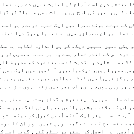
ا منتشر ذہن اسے آرام کی اجازت نہیں دے رہا تھا۔
ھلی کئی راتوں کی طرح ہی یہ رات بھی وہ جاگ کر گزا
گی کے تپتے ہوئے صحرا میں ایک تنہا درخت، جو اسے 
ا تھا اور ان صحراؤں میں اسے تنہا چھوڑ دیا تھا۔
و چکی تھیں جنہیں دیکھ کر ہی اندازہ لگایا جا سکت
 درد اس کے اندر تھا، جسے وہ ہر لمحہ محسوس کر رہ
نکلا تھا۔ شاید وہ قدرت کے سامنے خود کو مضبوط ظا
ھی مضبوط ہوں، دیکھو! میری آنکھوں میں ایک بھی آ
، ہرگز نہیں! میں ٹوٹنے والوں میں سے نہیں ہوں۔ ت
جی رہی ہوں، ہاں، اب بھی میں زندہ ہوں... زندہ ہوں
ات سالہ مہرین اپنے نرم و گداز بستر پر سوئی ہوئ
 اس کے ملائم ریشمی بالوں میں اپنی انگلیوں سے ک
آہستہ سے اپنی ایک آنکھ آدھی کھول کر دیکھا تو 
 سے تسبیح کے دانے گھما رہی تھیں اور ان کا دوسر
اُٹھی اور اچھل کر بستر پر بیٹھ گئی، گویا اسے کو