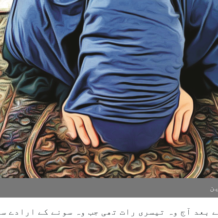
ن
بعد آج وہ تیسری رات تھی جب وہ سونے کے ارادے سے