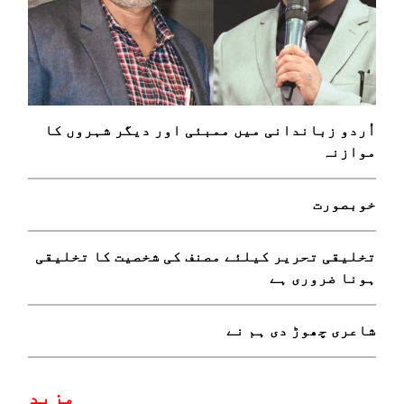
اُردو زباندانی میں ممبئی اور دیگر شہروں کا
موازنہ
خوبصورت
تخلیقی تحریر کیلئے مصنف کی شخصیت کا تخلیقی
ہونا ضروری ہے
شاعری چھوڑ دی ہم نے
مزید