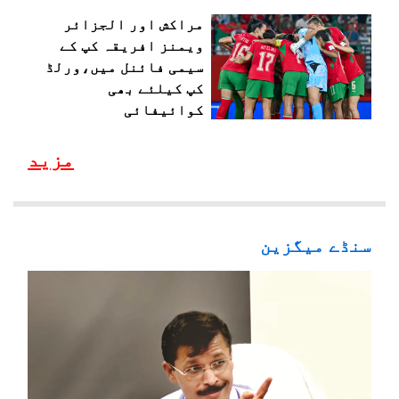
مراکش اور الجزائر
ویمنز افریقہ کپ کے
سیمی فائنل میں،ورلڈ
کپ کیلئے بھی
کوائیفائی
مزید
سنڈے میگزین