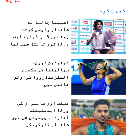
کھیل کود
اشمیتا چالہا نے
شاندار واپسی کرتے
ہوئے پہلا بی ڈبلیو ایف
ورلڈ ٹور ٹائٹل جیت لیا
کینیڈین اوپن:
سبالینکا کی شکست،
الیگزینڈرووا کوارٹر
فائنل میں
بسنت اور شاہنواز کی
ورلڈ ایتھلیٹکس
انڈر۲۰؍ چیمپئن شپ میں
شاندار کارکردگی