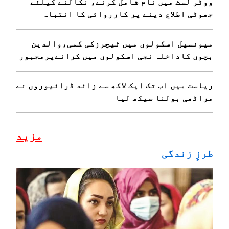
ووٹر لسٹ میں نام شامل کرنے، نکالنے کیلئے
جھوٹی اطلاع دینے پر کارروائی کا انتباہ
میونسپل اسکولوں میں ٹیچرزکی کمی،والدین
بچوں کاداخلہ نجی اسکولوں میں کرانےپرمجبور
ریاست میں اب تک ایک لاکھ سے زائد ڈرائیوروں نے
مراٹھی بولنا سیکھ لیا
مزید
طرزِ زندگی