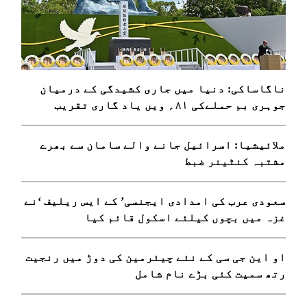
ناگاساکی: دنیا میں جاری کشیدگی کے درمیان
جوہری بم حملےکی ۸۱؍ ویں یاد گاری تقریب
ملائیشیا: اسرائیل جانے والے سامان سے بھرے
مشتبہ کنٹینر ضبط
سعودی عرب کی امدادی ایجنسی’ کے ایس ریلیف ‘نے
غزہ میں بچوں کیلئے اسکول قائم کیا
او این جی سی کے نئے چیئرمین کی دوڑ میں رنجیت
رتھ سمیت کئی بڑے نام شامل