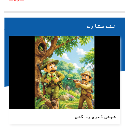
نئے ستارے
شیخی دَھری رہ گئی