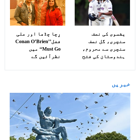
یشسوی کی نصف
رِچا چڈھا اور علی
سنچری، گل نصف
فضل’’Conan O’Brien
سنچری سے محروم،
Must Go‘‘ میں
ہندوستان کی فتح
نظرآئیں گے
خبریں