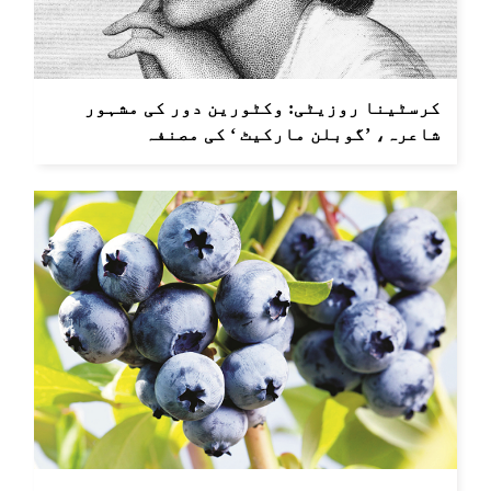
کرسٹینا روزیٹی: وکٹورین دور کی مشہور
شاعرہ، ’گوبلن مارکیٹ ‘ کی مصنفہ