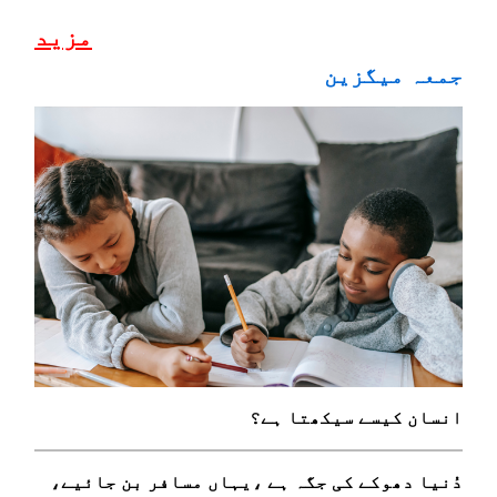
مزید
جمعہ میگزین
انسان کیسے سیکھتا ہے؟
دُنیا دھوکے کی جگہ ہے ،یہاں مسافر بن جائیے،