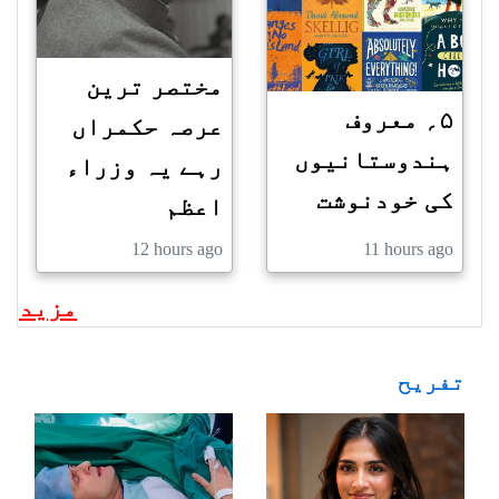
مختصر ترین
۵؍ معروف
عرصہ حکمراں
ہندوستانیوں
رہے یہ وزراء
کی خودنوشت
اعظم
12 hours ago
11 hours ago
مزید
تفریح