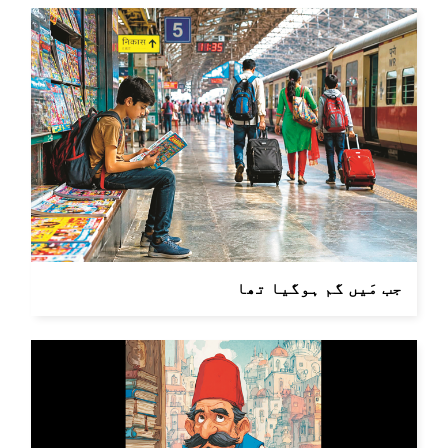
جب مَیں گم ہوگیا تھا