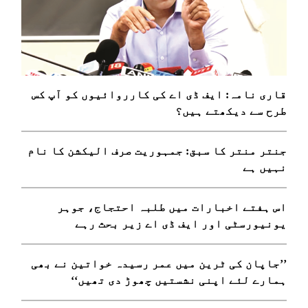
قاری نامہ: ایف ڈی اے کی کارروائیوں کو آپ کس
طرح سے دیکھتے ہیں؟
جنتر منتر کا سبق: جمہوریت صرف الیکشن کا نام
نہیں ہے
اس ہفتے اخبارات میں طلبہ احتجاج، جوہر
یونیورسٹی اور ایف ڈی اے زیر بحث رہے
’’جاپان کی ٹرین میں عمر رسیدہ خواتین نے بھی
ہمارے لئے اپنی نشستیں چھوڑ دی تھیں‘‘