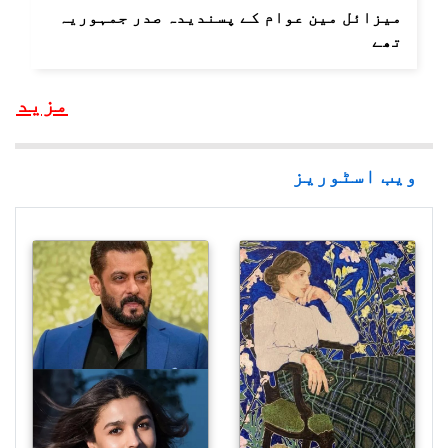
میزائل مین عوام کے پسندیدہ صدر جمہوریہ
تھے
مزید
ویب اسٹوریز