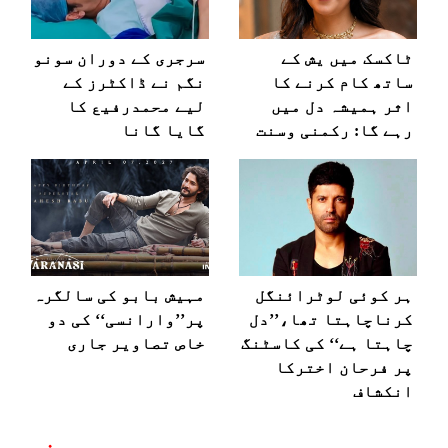
ٹاکسک میں یش کے
سرجری کے دوران سونو
ساتھ کام کرنے کا
نگم نے ڈاکٹرز کے
اثر ہمیشہ دل میں
لیے محمدرفیع کا
رہے گا: رکمنی وسنت
گایا گانا
ہر کوئی لوٹرائنگل
مہیش بابو کی سالگرہ
کرناچاہتا تھا،’’دل
پر’’وارانسی‘‘ کی دو
چاہتا ہے‘‘ کی کاسٹنگ
خاص تصاویر جاری
پر فرحان اخترکا
انکشاف
مزید