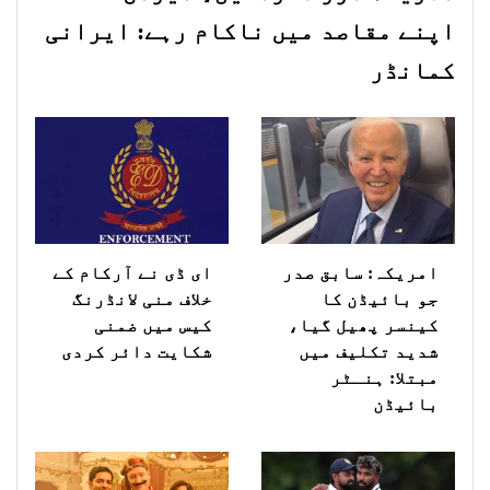
اپنے مقاصد میں ناکام رہے: ایرانی
کمانڈر
امریکہ: سابق صدر
ای ڈی نے آرکام کے
جو بائیڈن کا
خلاف منی لانڈرنگ
کینسر پھیل گیا،
کیس میں ضمنی
شدید تکلیف میں
شکایت دائر کردی
مبتلا: ہنـٹر
بائیڈن