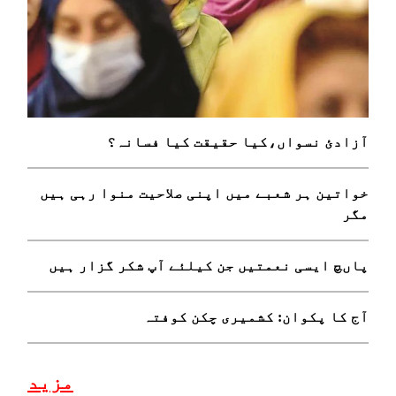
آزادئ نسواں،کیا حقیقت کیا فسانہ؟
خواتین ہر شعبے میں اپنی صلاحیت منوا رہی ہیں
مگر
پاںچ ایسی نعمتیں جن کیلئے آپ شکر گزار ہیں
آج کا پکوان: کشمیری چکن کوفتہ
مزید