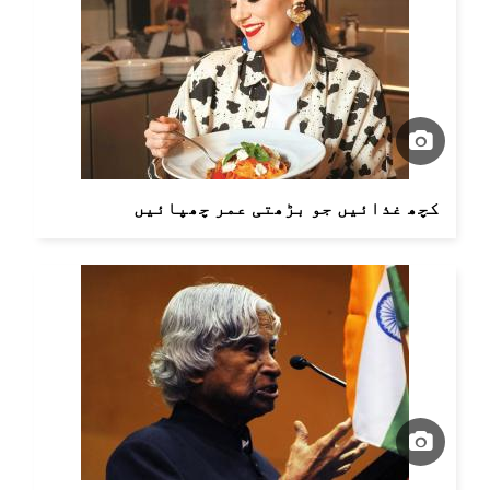
کچھ غذائیں جو بڑھتی عمر چھپائیں