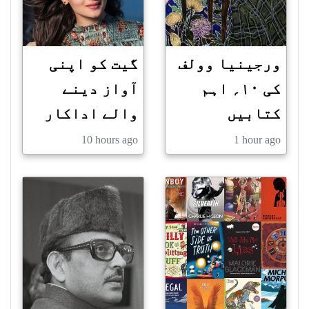
ورجینیا وولف
گیت کو اپنی
کی ۱۰؍ اہم
آواز دینے
کتابیں
والے اداکار
10 hours ago
1 hour ago