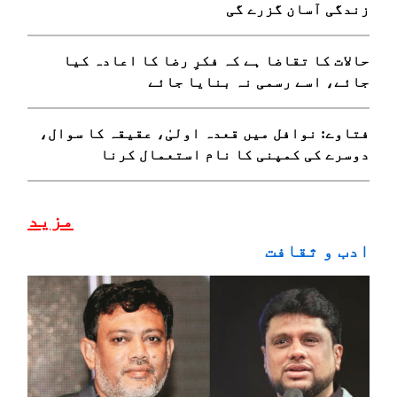
زندگی آسان گزرے گی
حالات کا تقاضا ہے کہ فکرِ رضا کا اعادہ کیا
جائے، اسے رسمی نہ بنایا جائے
فتاوے: نوافل میں قعدہ اولیٰ، عقیقہ کا سوال،
دوسرے کی کمپنی کا نام استعمال کرنا
مزید
ادب و ثقافت