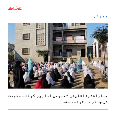
مزید
ممبئی
مہاراشٹر: اقلیتی تعلیمی اداروں کیلئے حکومت
کی جانب سے قواعد سخت